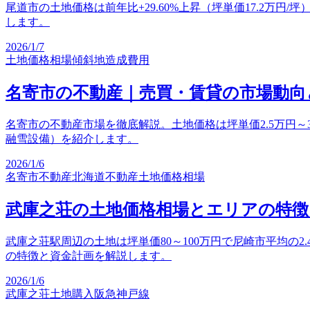
尾道市の土地価格は前年比+29.60%上昇（坪単価17.2
します。
2026/1/7
土地価格相場
傾斜地
造成費用
名寄市の不動産｜売買・賃貸の市場動向
名寄市の不動産市場を徹底解説。土地価格は坪単価2.5万円～3
融雪設備）を紹介します。
2026/1/6
名寄市不動産
北海道不動産
土地価格相場
武庫之荘の土地価格相場とエリアの特徴
武庫之荘駅周辺の土地は坪単価80～100万円で尼崎市平均の
の特徴と資金計画を解説します。
2026/1/6
武庫之荘
土地購入
阪急神戸線