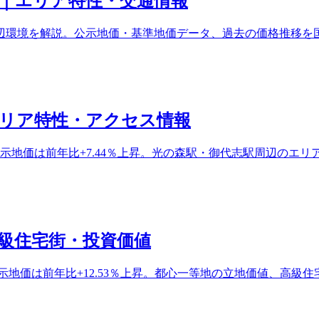
｜エリア特性・交通情報
辺環境を解説。公示地価・基準地価データ、過去の価格推移を
リア特性・アクセス情報
25年公示地価は前年比+7.44％上昇。光の森駅・御代志駅周辺
級住宅街・投資価値
年公示地価は前年比+12.53％上昇。都心一等地の立地価値、