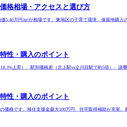
・価格相場・アクセスと選び方
基準地価5.46万円/m²が相場です。東地区の子育て環境、保留
ア特性・購入のポイント
比+18.3%上昇）、駅別価格差（北上駅vs立川目駅で約5倍）、
ア特性・購入のポイント
の1の価格です。移住支援金最大100万円、住宅取得補助が充実