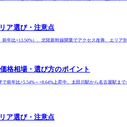
リア選び・注意点
/坪、前年比+13.50%）、北陸新幹線開業でアクセス改善、エ
・価格相場・選び方のポイント
円/坪で前年比+5.54%～+8.64%上昇中。太田川駅から名古屋
リア選び・注意点