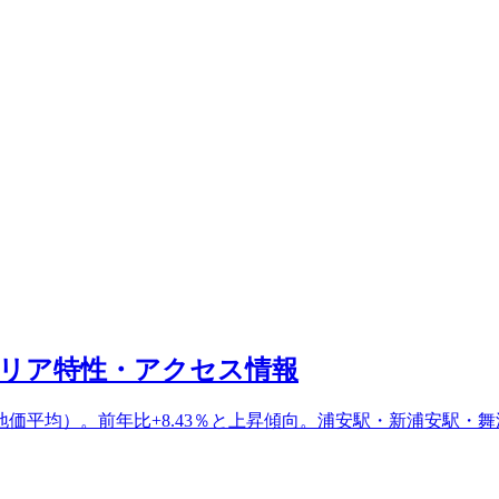
リア特性・アクセス情報
5年公示地価平均）。前年比+8.43％と上昇傾向。浦安駅・新浦安