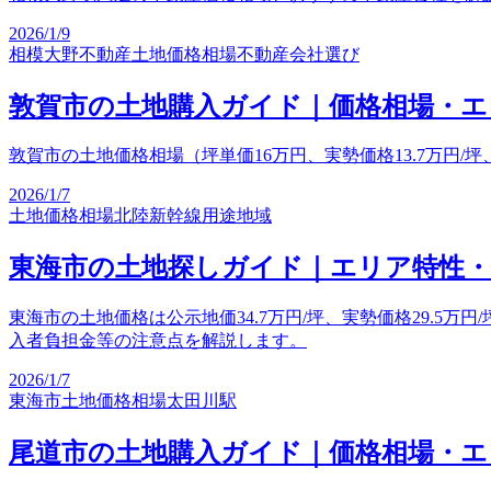
2026/1/9
相模大野不動産
土地価格相場
不動産会社選び
敦賀市の土地購入ガイド｜価格相場・エ
敦賀市の土地価格相場（坪単価16万円、実勢価格13.7万円
2026/1/7
土地価格相場
北陸新幹線
用途地域
東海市の土地探しガイド｜エリア特性
東海市の土地価格は公示地価34.7万円/坪、実勢価格29.5万
入者負担金等の注意点を解説します。
2026/1/7
東海市
土地価格相場
太田川駅
尾道市の土地購入ガイド｜価格相場・エ