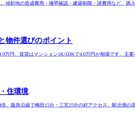
万円/坪）。傾斜地の造成費用・擁壁確認・建築制限・諸費用など
と物件選びのポイント
.9万円、賃貸はマンション1K/1DKで4.0万円が相場です
・住環境
2.4倍。阪急沿線で梅田15分・三宮25分の好アクセス。駅北