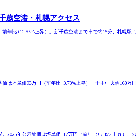
千歳空港・札幌アクセス
、前年比+12.55%上昇）。新千歳空港まで車で約15分、札幌駅
坪単価93万円（前年比+3.73%上昇）。千里中央駅168万円、大
025年公示地価は坪単価117万円（前年比+5.85%上昇）。