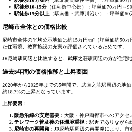
駅徒歩10分圏内
（駅北側高級住宅街）：坪単価80万円
駅徒歩10-15分
（住宅街中心部）：坪単価70万円～9
駅徒歩15分以上
（駅南側・武庫川沿い）：坪単価60
尼崎市全体との価格比較
尼崎市全体の平均公示地価は約15万円/m²（坪単価約5
た住環境、教育施設の充実が評価されているためです。
JR尼崎駅周辺と比較すると、武庫之荘駅周辺の方が住宅
過去5年間の価格推移と上昇要因
2020年から2025年までの5年間で、武庫之荘駅周辺の地価
約18.7%の上昇となっています。
上昇要因
：
阪急沿線の安定需要
：大阪・神戸両都市へのアクセ
テレワーク普及後の住環境重視
：駅近でありながら
尼崎市の再開発
：JR尼崎駅周辺の再開発により、市