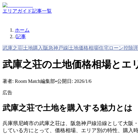
エリアガイド
記事一覧
ホーム
/
記事
武庫之荘
土地購入
阪急神戸線
土地価格相場
住宅ローン控除
武庫之荘の土地価格相場とエ
著者:
Room Match編集部
•
公開日:
2026/1/6
広告
武庫之荘で土地を購入する魅力とは
兵庫県尼崎市の武庫之荘は、阪急神戸線沿線として大阪
している方にとって、価格相場、エリア別の特性、購入