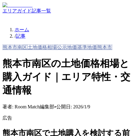
エリアガイド
記事一覧
ホーム
/
記事
熊本市南区
土地価格相場
公示地価
基準地価
熊本市
熊本市南区の土地価格相場と
購入ガイド｜エリア特性・交
通情報
著者:
Room Match編集部
•
公開日:
2026/1/9
広告
熊本市南区で土地購入を検討する前