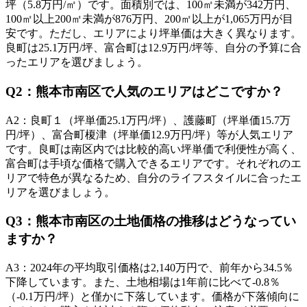
坪（5.8万円/㎡）です。面積別では、100㎡未満が342万円、
100㎡以上200㎡未満が876万円、200㎡以上が1,065万円が目
安です。ただし、エリアにより坪単価は大きく異なります。
良町は25.1万円/坪、富合町は12.9万円/坪等、自分の予算に合
ったエリアを選びましょう。
Q
2
：
熊本市南区で人気のエリアはどこですか？
A
2
：
良町１（坪単価25.1万円/坪）、護藤町（坪単価15.7万
円/坪）、富合町榎津（坪単価12.9万円/坪）等が人気エリア
です。良町は南区内では比較的高い坪単価で利便性が高く、
富合町は手頃な価格で購入できるエリアです。それぞれのエ
リアで特色が異なるため、自分のライフスタイルに合ったエ
リアを選びましょう。
Q
3
：
熊本市南区の土地価格の推移はどうなってい
ますか？
A
3
：
2024年の平均取引価格は2,140万円で、前年から34.5％
下降しています。また、土地相場は1年前に比べて-0.8％
（-0.1万円/坪）と僅かに下落しています。価格が下落傾向に