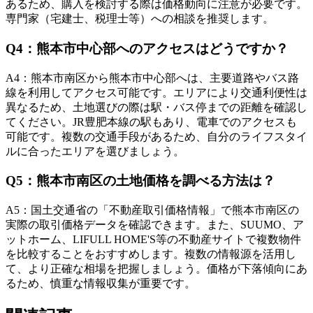
あるため、購入を検討する際は価格動向に注意が必要です。
専門家（宅建士、税理士等）への相談を推奨します。
Q
4
：
熊本市中心部へのアクセスはどうですか？
A
4
：
熊本市南区から熊本市中心部へは、主要道路やバス路
線を利用してアクセス可能です。エリアにより交通利便性は
異なるため、土地選びの際は駅・バス停までの距離を確認し
てください。JR豊肥本線の駅もあり、電車でのアクセスも
可能です。複数の交通手段があるため、自分のライフスタイ
ルに合ったエリアを選びましょう。
Q
5
：
熊本市南区の土地価格を調べる方法は？
A
5
：
国土交通省の「不動産取引価格情報」で熊本市南区の
実際の取引価格データを確認できます。また、SUUMO、ア
ットホーム、LIFULL HOME'S等の不動産サイトで複数物件
を比較することをおすすめします。複数の情報源を活用し
て、より正確な相場を把握しましょう。価格が下落傾向にあ
るため、慎重な情報収集が重要です。