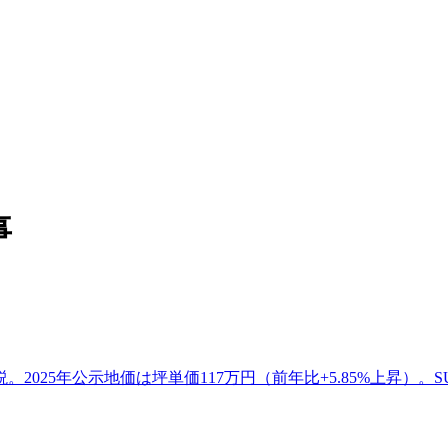
事
025年公示地価は坪単価117万円（前年比+5.85%上昇）。