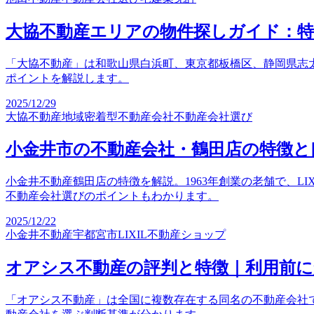
大協不動産エリアの物件探しガイド：
「大協不動産」は和歌山県白浜町、東京都板橋区、静岡県志
ポイントを解説します。
2025/12/29
大協不動産
地域密着型不動産会社
不動産会社選び
小金井市の不動産会社・鶴田店の特徴と
小金井不動産鶴田店の特徴を解説。1963年創業の老舗で、LI
不動産会社選びのポイントもわかります。
2025/12/22
小金井不動産
宇都宮市
LIXIL不動産ショップ
オアシス不動産の評判と特徴｜利用前
「オアシス不動産」は全国に複数存在する同名の不動産会社