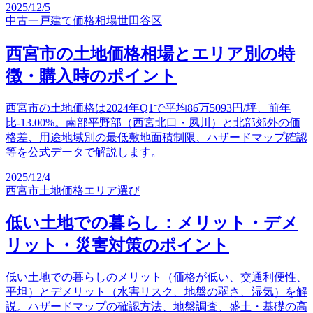
2025/12/5
中古一戸建て
価格相場
世田谷区
西宮市の土地価格相場とエリア別の特
徴・購入時のポイント
西宮市の土地価格は2024年Q1で平均86万5093円/坪、前年
比-13.00%。南部平野部（西宮北口・夙川）と北部郊外の価
格差、用途地域別の最低敷地面積制限、ハザードマップ確認
等を公式データで解説します。
2025/12/4
西宮市
土地価格
エリア選び
低い土地での暮らし：メリット・デメ
リット・災害対策のポイント
低い土地での暮らしのメリット（価格が低い、交通利便性、
平坦）とデメリット（水害リスク、地盤の弱さ、湿気）を解
説。ハザードマップの確認方法、地盤調査、盛土・基礎の高