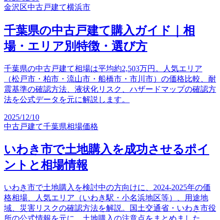
金沢区
中古戸建て
横浜市
千葉県の中古戸建て購入ガイド｜相
場・エリア別特徴・選び方
千葉県の中古戸建て相場は平均約2,503万円。人気エリア
（松戸市・柏市・流山市・船橋市・市川市）の価格比較、耐
震基準の確認方法、液状化リスク、ハザードマップの確認方
法を公式データを元に解説します。
2025/12/10
中古戸建て
千葉県
相場価格
いわき市で土地購入を成功させるポイ
ントと相場情報
いわき市で土地購入を検討中の方向けに、2024-2025年の価
格相場、人気エリア（いわき駅・小名浜地区等）、用途地
域、災害リスクの確認方法を解説。国土交通省・いわき市役
所の公式情報を元に、土地購入の注意点をまとめました。