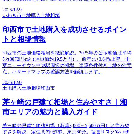
2025/12/9
いわき市
土地購入
土地相場
印西市で土地購入を成功させるポイン
トと相場情報
印西市の土地価格相場を徹底解説。2025年の公示地価は平均
5万8872円/m²（坪単価約19.5万円）、前年比+3.64%上昇。千
葉ニュータウン中央駅周辺の相場、建築条件付き土地の注意
点、ハザードマップの確認方法を解説します。
2025/12/9
土地購入
土地相場
印西市
茅ヶ崎の戸建て相場と住みやすさ｜湘
南エリアの魅力と購入ガイド
茅ヶ崎の戸建て価格相場（新築3,000～5,500万円）と住みや
すさを解説。定住意向9割超、東京60分。塩害リスクやハザ