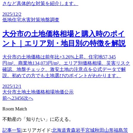
さなど具体的な対策を紹介します。
2025/12/2
低地住宅
水害対策
地盤調査
大分市の土地価格相場と購入時のポイ
ント｜エリア別・地目別の特徴を解説
大分市の土地価格は前年比+3.26%上昇。住宅地57,345
円/m²、商業地134,073円/m²。エリア別価格相場、災害リスク
確認、地盤チェック、激安土地の注意点を公式データで解
説。初めての方でも土地選びのポイントがわかります。
2025/12/1
大分市土地
土地価格相場
地価公示
前へ
2
3
4
5
6
次へ
Room Match
不動産の「知りたい」に応える。
記事一覧
|
エリアガイド:
北海道
青森
岩手
宮城
秋田
山形
福島
茨