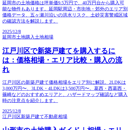
延岡市の土地価格は坪単価9.5万円で、40万円台から購入可
能な物件もあります。延岡駅周辺・市街地・郊外のエリア別
価格データ、五ヶ瀬川沿いの洪水リスク、土砂災害警戒区域
の確認方法を解説します。
2025/12/8
延岡市
土地購入
土地相場
江戸川区で新築戸建てを購入するに
は：価格相場・エリア比較・購入の流
れ
江戸川区の新築戸建て価格相場をエリア別に解説。2LDKは
3,000万円〜、3LDK・4LDKは3,500万円〜。葛西・西葛西・
篠崎などのおすすめエリアと、ハザードマップ確認など購入
時の注意点を紹介します。
2025/12/8
江戸川区
新築戸建て
不動産相場