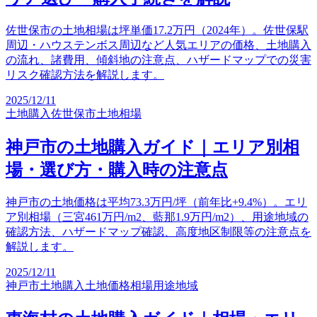
佐世保市の土地相場は坪単価17.2万円（2024年）。佐世保駅
周辺・ハウステンボス周辺など人気エリアの価格、土地購入
の流れ、諸費用、傾斜地の注意点、ハザードマップでの災害
リスク確認方法を解説します。
2025/12/11
土地購入
佐世保市
土地相場
神戸市の土地購入ガイド｜エリア別相
場・選び方・購入時の注意点
神戸市の土地価格は平均73.3万円/坪（前年比+9.4%）。エリ
ア別相場（三宮461万円/m2、藍那1.9万円/m2）、用途地域の
確認方法、ハザードマップ確認、高度地区制限等の注意点を
解説します。
2025/12/11
神戸市土地購入
土地価格相場
用途地域