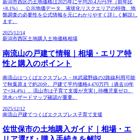
新潟市西区の土地価格は2025年に平均20.4万円/坪（前年比
+8.1%）。公示地価データ、液状化リスクエリアの特徴、地
盤調査の必要性を公式情報を元にわかりやすく詳しく解説し
ます。
2025/12/14
新潟市西区
土地購入
土地価格相場
南流山の戸建て情報｜相場・エリア特
性と購入のポイント
南流山はつくばエクスプレス・JR武蔵野線の2路線利用可能
で秋葉原まで約20分。戸建て平均価格4,470万円（過去10年
で+34.4%）。流山市は子育て支援が充実し待機児童ゼロ。
洪水ハザードマップ確認が重要。
2025/12/12
南流山戸建て
つくばエクスプレス
子育て支援
佐世保市の土地購入ガイド｜相場・エ
リア選び・購入手続きを解説