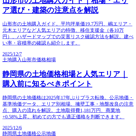
山形市の土地購入ガイド｜相場・エリ
ア選び・建築の注意点を解説
山形市の土地購入ガイド。平均坪単価19.7万円、嶋エリア・
元木エリアなど人気エリアの特徴、移住支援金（各10万
円）、ハザードマップでの災害リスク確認方法を解説。建ぺ
い率・容積率の確認も紹介します。
2025/12/7
土地購入
山形市
価格相場
静岡県の土地価格相場と人気エリア｜
購入前に知るべきポイント
静岡県の土地価格は2025年17年ぶりプラス転換。公示地価・
基準地価データ、エリア別相場、擁壁工事・地盤改良の注意
点、購入の流れを解説。土地取得費1,181万円、商業地
+0.58%上昇。初めての方でも適正価格を判断できます。
2025/12/6
静岡県
土地価格
公示地価