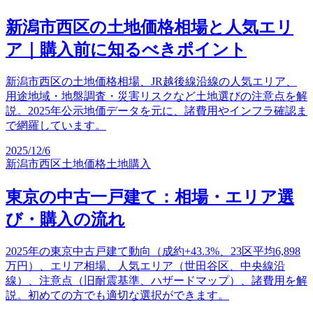
新潟市西区の土地価格相場と人気エリ
ア｜購入前に知るべきポイント
新潟市西区の土地価格相場、JR越後線沿線の人気エリア、
用途地域・地盤調査・災害リスクなど土地選びの注意点を解
説。2025年公示地価データを元に、諸費用やインフラ確認ま
で網羅しています。
2025/12/6
新潟市西区
土地価格
土地購入
東京の中古一戸建て：相場・エリア選
び・購入の流れ
2025年の東京中古戸建て動向（成約+43.3%、23区平均6,898
万円）、エリア相場、人気エリア（世田谷区、中央線沿
線）、注意点（旧耐震基準、ハザードマップ）、諸費用を解
説。初めての方でも適切な選択ができます。