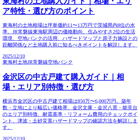
東海村の土地購入ガイド｜相場・エリ
ア特性・選び方のポイント
東海村の土地相場は坪単価約11〜13万円で茨城県内8位の水
準。JR常磐線東海駅周辺の価格動向、住みやすさ2位の生活
環境、空地バンクの活用、ハザードマップと原子力施設との
距離関係など土地購入前に知るべきポイントを解説します。
2025/12/10
東海村土地
JR常磐線
空地バンク
金沢区の中古戸建て購入ガイド｜相
場・エリア別特徴・選び方
横浜市金沢区の中古戸建て相場は850万〜6,000万円。築年
数・立地により幅広い価格帯。金沢文庫・金沢八景・能見台
のエリア別特徴、耐震基準・リフォーム費用のチェックポイ
ント、津波・土砂災害ハザードマップの確認方法を解説しま
す。
2025/12/10