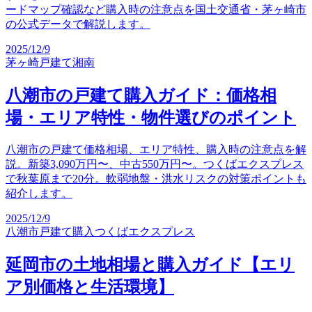
ードマップ確認など購入時の注意点を国土交通省・茅ヶ崎市
の公式データで解説します。
2025/12/9
茅ヶ崎
戸建て
湘南
八潮市の戸建て購入ガイド：価格相
場・エリア特性・物件選びのポイント
八潮市の戸建て価格相場、エリア特性、購入時の注意点を解
説。新築3,090万円〜、中古550万円〜。つくばエクスプレス
で秋葉原まで20分。軟弱地盤・洪水リスクの対策ポイントも
紹介します。
2025/12/9
八潮市
戸建て購入
つくばエクスプレス
延岡市の土地相場と購入ガイド【エリ
ア別価格と生活環境】