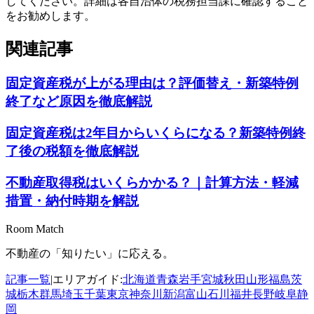
してください。詳細は各自治体の税務担当課に確認すること
をお勧めします。
関連記事
固定資産税が上がる理由は？評価替え・新築特例
終了など原因を徹底解説
固定資産税は2年目からいくらになる？新築特例終
了後の税額を徹底解説
不動産取得税はいくらかかる？｜計算方法・軽減
措置・納付時期を解説
Room Match
不動産の「知りたい」に応える。
記事一覧
|
エリアガイド:
北海道
青森
岩手
宮城
秋田
山形
福島
茨
城
栃木
群馬
埼玉
千葉
東京
神奈川
新潟
富山
石川
福井
長野
岐阜
静
岡