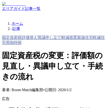
エリアガイド
記事一覧
ホーム
/
記事
固定資産税
評価替え
異議申し立て
軽減措置
新築住宅軽減
住
宅用地特例
固定資産税の変更：評価額の
見直し・異議申し立て・手続
きの流れ
著者:
Room Match編集部
•
公開日:
2026/1/2
広告