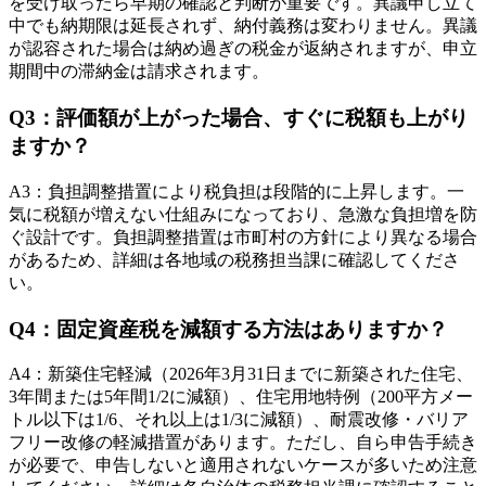
を受け取ったら早期の確認と判断が重要です。異議申し立て
中でも納期限は延長されず、納付義務は変わりません。異議
が認容された場合は納め過ぎの税金が返納されますが、申立
期間中の滞納金は請求されます。
Q
3
：
評価額が上がった場合、すぐに税額も上がり
ますか？
A
3
：
負担調整措置により税負担は段階的に上昇します。一
気に税額が増えない仕組みになっており、急激な負担増を防
ぐ設計です。負担調整措置は市町村の方針により異なる場合
があるため、詳細は各地域の税務担当課に確認してくださ
い。
Q
4
：
固定資産税を減額する方法はありますか？
A
4
：
新築住宅軽減（2026年3月31日までに新築された住宅、
3年間または5年間1/2に減額）、住宅用地特例（200平方メー
トル以下は1/6、それ以上は1/3に減額）、耐震改修・バリア
フリー改修の軽減措置があります。ただし、自ら申告手続き
が必要で、申告しないと適用されないケースが多いため注意