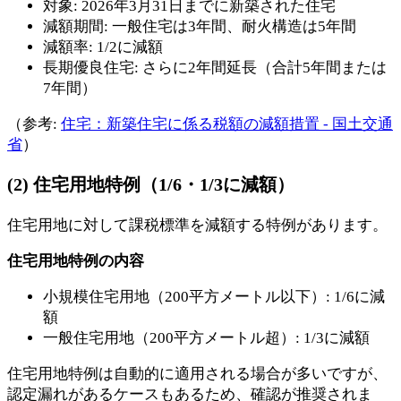
対象: 2026年3月31日までに新築された住宅
減額期間: 一般住宅は3年間、耐火構造は5年間
減額率: 1/2に減額
長期優良住宅: さらに2年間延長（合計5年間または
7年間）
（参考:
住宅：新築住宅に係る税額の減額措置 - 国土交通
省
）
(2) 住宅用地特例（1/6・1/3に減額）
住宅用地に対して課税標準を減額する特例があります。
住宅用地特例の内容
小規模住宅用地（200平方メートル以下）: 1/6に減
額
一般住宅用地（200平方メートル超）: 1/3に減額
住宅用地特例は自動的に適用される場合が多いですが、
認定漏れがあるケースもあるため、確認が推奨されま