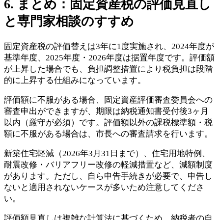
6. まとめ：固定資産税の評価見直し
と専門家相談のすすめ
固定資産税の評価替えは3年に1度実施され、2024年度が
基準年度、2025年度・2026年度は据置年度です。評価額
が上昇した場合でも、負担調整措置により税負担は段階
的に上昇する仕組みになっています。
評価額に不服がある場合、固定資産評価審査委員会への
審査申出ができますが、期限は納税通知書受付後3ヶ月
以内（厳守が必須）です。評価額以外の課税標準額・税
額に不服がある場合は、市長への審査請求を行います。
新築住宅軽減（2026年3月31日まで）、住宅用地特例、
耐震改修・バリアフリー改修の軽減措置など、減額制度
があります。ただし、自ら申告手続きが必要で、申告し
ないと適用されないケースが多いため注意してくださ
い。
評価額見直しは複雑な計算法に基づくため、納税者の自