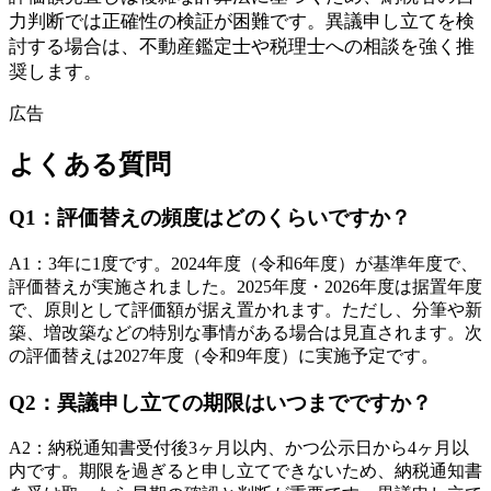
力判断では正確性の検証が困難です。異議申し立てを検
討する場合は、不動産鑑定士や税理士への相談を強く推
奨します。
広告
よくある質問
Q
1
：
評価替えの頻度はどのくらいですか？
A
1
：
3年に1度です。2024年度（令和6年度）が基準年度で、
評価替えが実施されました。2025年度・2026年度は据置年度
で、原則として評価額が据え置かれます。ただし、分筆や新
築、増改築などの特別な事情がある場合は見直されます。次
の評価替えは2027年度（令和9年度）に実施予定です。
Q
2
：
異議申し立ての期限はいつまでですか？
A
2
：
納税通知書受付後3ヶ月以内、かつ公示日から4ヶ月以
内です。期限を過ぎると申し立てできないため、納税通知書