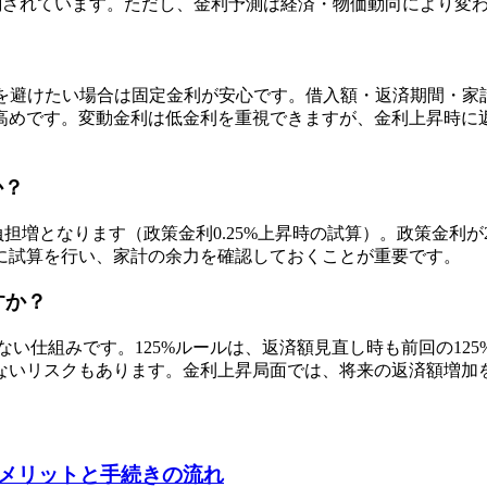
への上昇が予測されています。ただし、金利予測は経済・物価動向によ
？
クを避けたい場合は固定金利が安心です。借入額・返済期間・家
高めです。変動金利は低金利を重視できますが、金利上昇時に
か？
円の負担増となります（政策金利0.25%上昇時の試算）。政策金利
に試算を行い、家計の余力を確認しておくことが重要です。
すか？
ない仕組みです。125%ルールは、返済額見直し時も前回の12
ないリスクもあります。金利上昇局面では、将来の返済額増加
メリットと手続きの流れ