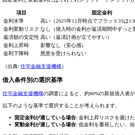
項目
固定金利
金利水準
高い（2025年12月時点でフラット35は1.
金利変動リスク
なし（借入時の金利が返済期間中ずっと
返済額の安定性
高い（返済計画が立てやすい）
金利上昇時
影響なし（安心感）
金利下降時
恩恵を受けられない
（出典:
住宅金融支援機構
）
借入条件別の選択基準
住宅金融支援機構
の調査によると、約80%の新規借入者
以下のような基準で選択することが考えられます。
固定金利が適している場合
: 金利上昇リスクを避け
変動金利が適している場合
: 低金利を重視したい、