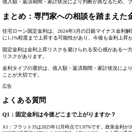
借入額・返済期間・家計状況により判断が異なるため、
まとめ：専門家への相談を踏まえた
住宅ローン固定金利は、2024年3月の日銀マイナス金利解除
に1.1%程度まで上昇する可能性があり、今後も金利上昇
固定金利は金利上昇リスクを避けられる安心感がある一
リスクがあります。
金利タイプの選択は、借入額・返済期間・家計状況によ
ことが大切です。
広告
よくある質問
Q
1
：
固定金利は今後どこまで上がりますか？
A
1
：
フラット35は2025年12月時点で1.97%です。政策