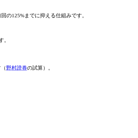
回の125%までに抑える仕組みです。
す。
す（
野村證券
の試算）。