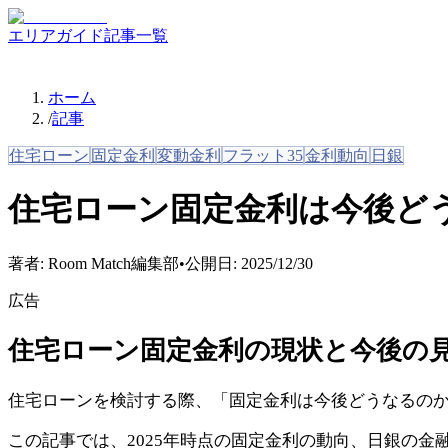
エリアガイド
記事一覧
ホーム
/
記事
住宅ローン
固定金利
変動金利
フラット35
金利動向
日銀
住宅ローン固定金利は今後ど
著者:
Room Match編集部
•
公開日:
2025/12/30
広告
住宅ローン固定金利の現状と今後の
住宅ローンを検討する際、「固定金利は今後どうなるの
この記事では、2025年時点の固定金利の動向、日銀の