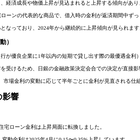
し、経済成長や物価上昇が見込まれると上昇する傾向があり
宅ローンの代表的な商品で、借入時の金利が返済期間中ずっ
.97%となっており、2024年から継続的に上昇傾向が見られま
動）
行が優良企業に1年以内の短期で貸し出す際の最優遇金利
響を受けるため、日銀の金融政策決定会合での決定が直接影
ですが、市場金利の変動に応じて半年ごとに金利が見直される仕
の影響
、住宅ローン金利は上昇局面に転換しました。
変動金利は2025年4月に0.15〜0.35%上昇しています。