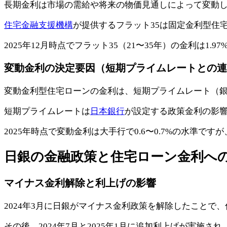
長期金利は市場の需給や将来の物価見通しによって変動
住宅金融支援機構
が提供するフラット35は固定金利型住
2025年12月時点でフラット35（21〜35年）の金利は1
変動金利の決定要因（短期プライムレートとの連
変動金利型住宅ローンの金利は、短期プライムレート（銀
短期プライムレートは
日本銀行
が設定する政策金利の影
2025年時点で変動金利は大手行で0.6〜0.7%の水準
日銀の金融政策と住宅ローン金利へ
マイナス金利解除と利上げの影響
2024年3月に日銀がマイナス金利政策を解除したことで
その後、2024年7月と2025年1月に追加利上げが実施され、