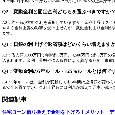
2025年8月平均1.57%から2026年7〜9月に1.63%
Q
2
：
変動金利と固定金利どちらを選ぶべきですか
A
2
：
約80%が変動金利を選択していますが、金利上昇リス
やすく金利上昇の影響を受けませんが、変動金利より金利が
ます。
Q
3
：
日銀の利上げで返済額はどのくらい増えます
A
3
：
借入額3,000万円で年間約5万円、4,500万円で約8万
込まれます。金利上昇幅や借入条件により異なるため、事前
Q
4
：
変動金利の5年ルール・125%ルールとは何で
A
4
：
5年ルールは、金利が変動しても5年間は返済額が変わら
る安全装置ですが、金利上昇時には利息が増えて元本が減ら
関連記事
住宅ローン借り換えで金利を下げる！メリット・デ