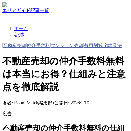
エリアガイド
記事一覧
ホーム
/
記事
不動産売却
仲介手数料
マンション売却
費用削減
宅建業法
不動産売却の仲介手数料無料
は本当にお得？仕組みと注意
点を徹底解説
著者:
Room Match編集部
•
公開日:
2026/1/10
広告
不動産売却の仲介手数料無料の仕組