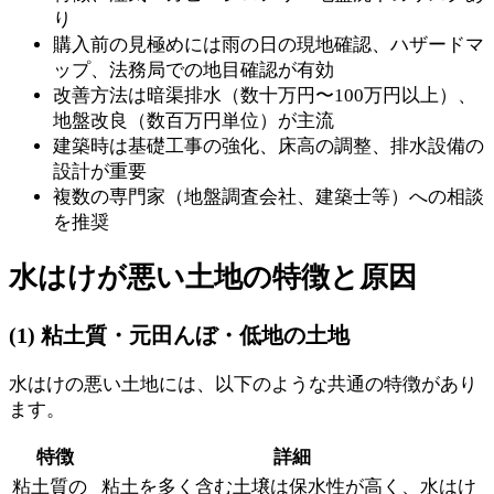
り
購入前の見極めには雨の日の現地確認、ハザードマ
ップ、法務局での地目確認が有効
改善方法は暗渠排水（数十万円〜100万円以上）、
地盤改良（数百万円単位）が主流
建築時は基礎工事の強化、床高の調整、排水設備の
設計が重要
複数の専門家（地盤調査会社、建築士等）への相談
を推奨
水はけが悪い土地の特徴と原因
(1) 粘土質・元田んぼ・低地の土地
水はけの悪い土地には、以下のような共通の特徴があり
ます。
特徴
詳細
粘土質の
粘土を多く含む土壌は保水性が高く、水はけ