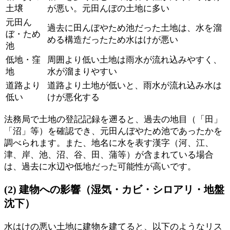
土壌
が悪い。元田んぼの土地に多い
元田ん
過去に田んぼやため池だった土地は、水を溜
ぼ・ため
める構造だったため水はけが悪い
池
低地・窪
周囲より低い土地は雨水が流れ込みやすく、
地
水が溜まりやすい
道路より
道路より土地が低いと、雨水が流れ込み水は
低い
けが悪化する
法務局で土地の登記記録を遡ると、過去の地目（「田」
「沼」等）を確認でき、元田んぼやため池であったかを
調べられます。また、地名に水を表す漢字（河、江、
津、岸、池、沼、谷、田、蒲等）が含まれている場合
は、過去に水辺や低地だった可能性が高いです。
(2) 建物への影響（湿気・カビ・シロアリ・地盤
沈下）
水はけの悪い土地に建物を建てると、以下のようなリス