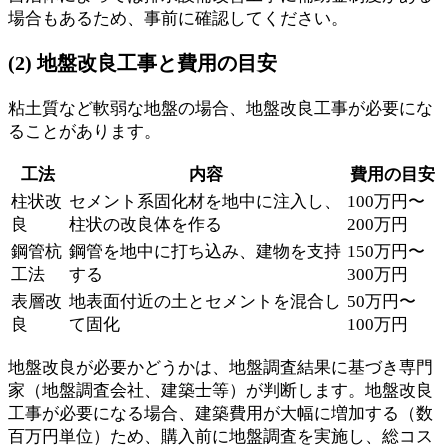
場合もあるため、事前に確認してください。
(2) 地盤改良工事と費用の目安
粘土質など軟弱な地盤の場合、地盤改良工事が必要にな
ることがあります。
工法
内容
費用の目安
柱状改
セメント系固化材を地中に注入し、
100万円〜
良
柱状の改良体を作る
200万円
鋼管杭
鋼管を地中に打ち込み、建物を支持
150万円〜
工法
する
300万円
表層改
地表面付近の土とセメントを混合し
50万円〜
良
て固化
100万円
地盤改良が必要かどうかは、地盤調査結果に基づき専門
家（地盤調査会社、建築士等）が判断します。地盤改良
工事が必要になる場合、建築費用が大幅に増加する（数
百万円単位）ため、購入前に地盤調査を実施し、総コス