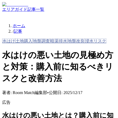
エリアガイド
記事一覧
ホーム
/
記事
水はけ
土地購入
地盤調査
暗渠排水
地盤改良
浸水リスク
水はけの悪い土地の見極め方
と対策：購入前に知るべきリ
スクと改善方法
著者:
Room Match編集部
•
公開日:
2025/12/17
広告
水はけの悪い土地とは？購入前に知