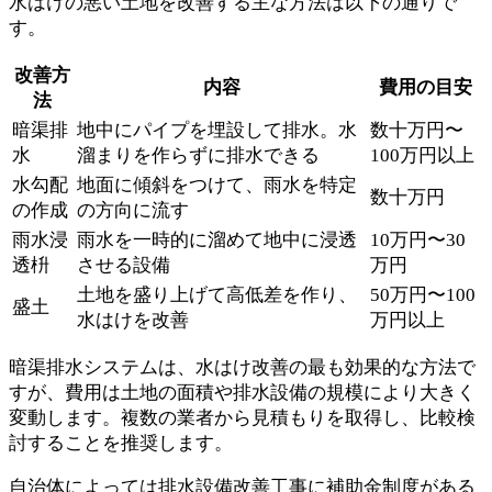
水はけの悪い土地を改善する主な方法は以下の通りで
す。
改善方
内容
費用の目安
法
暗渠排
地中にパイプを埋設して排水。水
数十万円〜
水
溜まりを作らずに排水できる
100万円以上
水勾配
地面に傾斜をつけて、雨水を特定
数十万円
の作成
の方向に流す
雨水浸
雨水を一時的に溜めて地中に浸透
10万円〜30
透枡
させる設備
万円
土地を盛り上げて高低差を作り、
50万円〜100
盛土
水はけを改善
万円以上
暗渠排水システムは、水はけ改善の最も効果的な方法で
すが、費用は土地の面積や排水設備の規模により大きく
変動します。複数の業者から見積もりを取得し、比較検
討することを推奨します。
自治体によっては排水設備改善工事に補助金制度がある