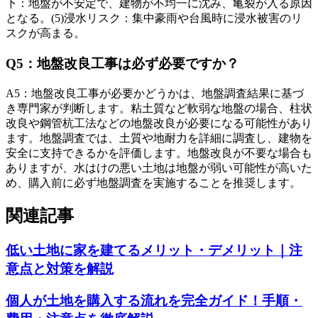
下：地盤が不安定で、建物が不均一に沈み、亀裂が入る原因
となる。(5)浸水リスク：集中豪雨や台風時に浸水被害のリ
スクが高まる。
Q
5
：
地盤改良工事は必ず必要ですか？
A
5
：
地盤改良工事が必要かどうかは、地盤調査結果に基づ
き専門家が判断します。粘土質など軟弱な地盤の場合、柱状
改良や鋼管杭工法などの地盤改良が必要になる可能性があり
ます。地盤調査では、土質や地耐力を詳細に調査し、建物を
安全に支持できるかを評価します。地盤改良が不要な場合も
ありますが、水はけの悪い土地は地盤が弱い可能性が高いた
め、購入前に必ず地盤調査を実施することを推奨します。
関連記事
低い土地に家を建てるメリット・デメリット｜注
意点と対策を解説
個人が土地を購入する流れを完全ガイド！手順・