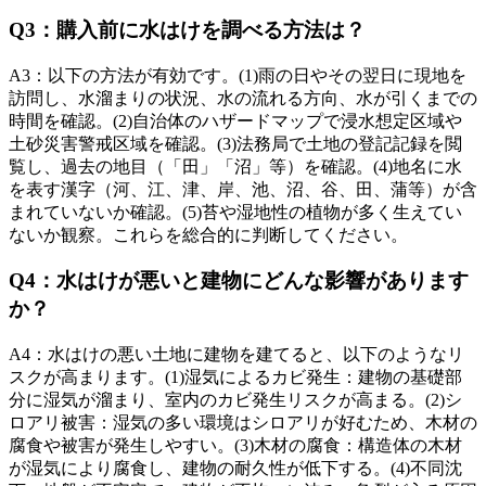
Q
3
：
購入前に水はけを調べる方法は？
A
3
：
以下の方法が有効です。(1)雨の日やその翌日に現地を
訪問し、水溜まりの状況、水の流れる方向、水が引くまでの
時間を確認。(2)自治体のハザードマップで浸水想定区域や
土砂災害警戒区域を確認。(3)法務局で土地の登記記録を閲
覧し、過去の地目（「田」「沼」等）を確認。(4)地名に水
を表す漢字（河、江、津、岸、池、沼、谷、田、蒲等）が含
まれていないか確認。(5)苔や湿地性の植物が多く生えてい
ないか観察。これらを総合的に判断してください。
Q
4
：
水はけが悪いと建物にどんな影響があります
か？
A
4
：
水はけの悪い土地に建物を建てると、以下のようなリ
スクが高まります。(1)湿気によるカビ発生：建物の基礎部
分に湿気が溜まり、室内のカビ発生リスクが高まる。(2)シ
ロアリ被害：湿気の多い環境はシロアリが好むため、木材の
腐食や被害が発生しやすい。(3)木材の腐食：構造体の木材
が湿気により腐食し、建物の耐久性が低下する。(4)不同沈