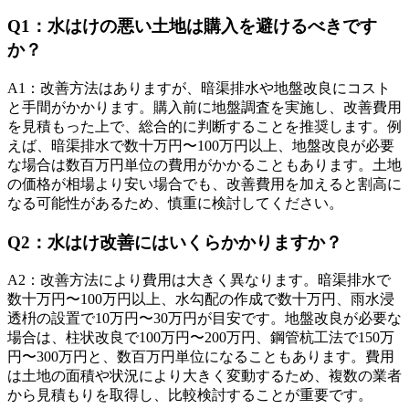
Q
1
：
水はけの悪い土地は購入を避けるべきです
か？
A
1
：
改善方法はありますが、暗渠排水や地盤改良にコスト
と手間がかかります。購入前に地盤調査を実施し、改善費用
を見積もった上で、総合的に判断することを推奨します。例
えば、暗渠排水で数十万円〜100万円以上、地盤改良が必要
な場合は数百万円単位の費用がかかることもあります。土地
の価格が相場より安い場合でも、改善費用を加えると割高に
なる可能性があるため、慎重に検討してください。
Q
2
：
水はけ改善にはいくらかかりますか？
A
2
：
改善方法により費用は大きく異なります。暗渠排水で
数十万円〜100万円以上、水勾配の作成で数十万円、雨水浸
透枡の設置で10万円〜30万円が目安です。地盤改良が必要な
場合は、柱状改良で100万円〜200万円、鋼管杭工法で150万
円〜300万円と、数百万円単位になることもあります。費用
は土地の面積や状況により大きく変動するため、複数の業者
から見積もりを取得し、比較検討することが重要です。