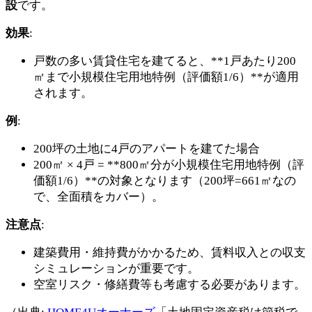
設
です。
効果
:
戸数の多い賃貸住宅を建てると、**1戸あたり200
㎡まで小規模住宅用地特例（評価額1/6）**が適用
されます。
例
:
200坪の土地に4戸のアパートを建てた場合
200㎡ × 4戸 = **800㎡分が小規模住宅用地特例（評
価額1/6）**の対象となります（200坪=661㎡なの
で、全面積をカバー）。
注意点
:
建築費用・維持費がかかるため、賃料収入との収支
シミュレーションが重要です。
空室リスク・修繕費等も考慮する必要があります。