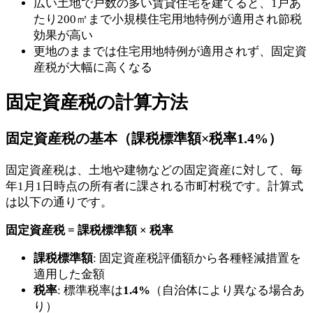
広い土地で戸数の多い賃貸住宅を建てると、1戸あ
たり200㎡まで小規模住宅用地特例が適用され節税
効果が高い
更地のままでは住宅用地特例が適用されず、固定資
産税が大幅に高くなる
固定資産税の計算方法
固定資産税の基本（課税標準額×税率1.4%）
固定資産税は、土地や建物などの固定資産に対して、毎
年1月1日時点の所有者に課される市町村税です。計算式
は以下の通りです。
固定資産税 = 課税標準額 × 税率
課税標準額
: 固定資産税評価額から各種軽減措置を
適用した金額
税率
: 標準税率は
1.4%
（自治体により異なる場合あ
り）