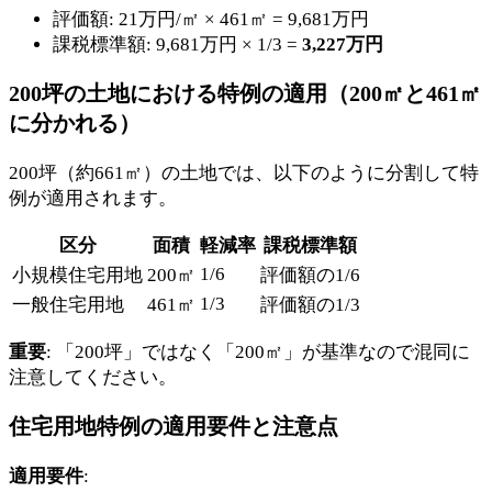
評価額: 21万円/㎡ × 461㎡ = 9,681万円
課税標準額: 9,681万円 × 1/3 =
3,227万円
200坪の土地における特例の適用（200㎡と461㎡
に分かれる）
200坪（約661㎡）の土地では、以下のように分割して特
例が適用されます。
区分
面積
軽減率
課税標準額
1/6
小規模住宅用地
200㎡
評価額の1/6
1/3
一般住宅用地
461㎡
評価額の1/3
重要
: 「200坪」ではなく「200㎡」が基準なので混同に
注意してください。
住宅用地特例の適用要件と注意点
適用要件
: