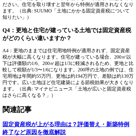
ださい。住宅を取り壊すと翌年から特例が適用されなくなり
ます。（出典: SUUMO「土地にかかる固定資産税について
知りたい」）
Q
4
：
更地と住宅が建っている土地では固定資産税
がどのくらい違いますか？
A
4
：
更地のままでは住宅用地特例が適用されず、固定資産
税が大幅に高くなります。住宅が建っている場合、200㎡以
下は評価額の1/6、200㎡超は1/3に軽減されるため、更地と比
較して税額が1/3〜1/6になります。200坪の土地の例では、住
宅用地は年間約55万円、更地は約194万円で、差額は約139万
円です。広い土地ほど住宅建築による節税効果が大きくなり
ます。（出典: マイナビニュース「土地が広いと固定資産税
はさらに高くなる？」）
関連記事
固定資産税が上がる理由は？評価替え・新築特例
終了など原因を徹底解説