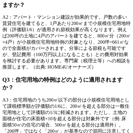
ますか？
A
2
：
アパート・マンション建設が効果的です。戸数の多い
賃貸住宅を建てると、1戸あたり200㎡まで小規模住宅用地特
例（評価額1/6）が適用され節税効果が高くなります。例え
ば200坪の土地に4戸のアパートを建てると、800㎡分（200㎡
×4戸）が小規模住宅用地特例の対象となり、200坪=661㎡な
ので全面積がカバーされます。分筆による節税も可能です
が、登記費用（100万円以上になることも）との費用対効果
を検討する必要があります。専門家（税理士等）への相談を
推奨します。（出典: HOME4Uオーナーズ）
Q
3
：
住宅用地の特例はどのように適用されます
か？
A
3
：
住宅用地のうち200㎡以下の部分は小規模住宅用地とし
て課税標準額が評価額の1/6に、200㎡を超える部分は一般住
宅用地として評価額の1/3に軽減されます。ただし、土地の
面積が住宅の床面積×10を超える部分は対象外です（例: 床
面積50㎡の住宅の場合、500㎡を超える部分は適用外）。
「200坪」ではなく「200㎡」が基準なので混同に注意してく