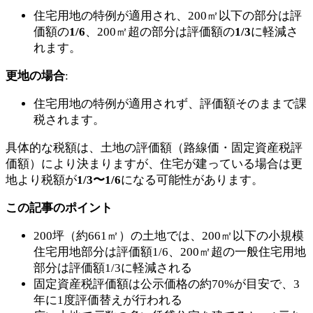
住宅用地の特例が適用され、200㎡以下の部分は評
価額の
1/6
、200㎡超の部分は評価額の
1/3
に軽減さ
れます。
更地の場合
:
住宅用地の特例が適用されず、評価額そのままで課
税されます。
具体的な税額は、土地の評価額（路線価・固定資産税評
価額）により決まりますが、住宅が建っている場合は更
地より税額が
1/3〜1/6
になる可能性があります。
この記事のポイント
200坪（約661㎡）の土地では、200㎡以下の小規模
住宅用地部分は評価額1/6、200㎡超の一般住宅用地
部分は評価額1/3に軽減される
固定資産税評価額は公示価格の約70%が目安で、3
年に1度評価替えが行われる