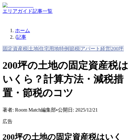
エリアガイド
記事一覧
ホーム
/
記事
固定資産税
土地
住宅用地特例
節税
アパート経営
200坪
200坪の土地の固定資産税は
いくら？計算方法・減税措
置・節税のコツ
著者:
Room Match編集部
•
公開日:
2025/12/21
広告
200坪の土地の固定資産税はいく