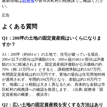
最新情報は
総務省
や各市区町村の税務課でご確認くださ
い。
広告
よくある質問
Q
1
：
200坪の土地の固定資産税はいくらになりま
すか？
A
1
：
200坪（約661㎡）の土地で、住宅が建っている場合、
200㎡以下の部分は評価額の1/6、200㎡超の461㎡部分は評価
額の1/3に軽減されます。固定資産税評価額が公示価格の約
70%（例: 21万円/㎡）とすると、課税標準額は約3,927万円、
年間固定資産税は約55万円です。更地の場合は住宅用地特例
が適用されず、年間約194万円となり、差額は約139万円で
す。地価により税額は大きく異なるため、具体的な金額は市
区町村の税務課への確認を推奨します。（出典: 総務省「固
定資産税の概要」、横浜市）
Q
2
：
広い土地の固定資産税を安くする方法はあり