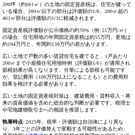
200坪（約661㎡）の土地の固定資産税は、住宅が建って
いる場合、200㎡以下の部分は評価額の1/6、200㎡超の
461㎡部分は評価額の1/3に軽減されます。
固定資産税評価額が公示価格の約70%（例: 21万円/㎡）
の場合、住宅用地の年間固定資産税は約55万円、更地は
約194万円と、年間約139万円の差があります。
広い土地で戸数の多い賃貸住宅を建てると、1戸あたり
200㎡まで小規模住宅用地特例（評価額1/6）が適用され
節税効果が高くなります。分筆による節税も可能です
が、登記費用（100万円以上になることも）との費用対
効果を検討する必要があります。
広い土地の固定資産税対策は、建築費用・賃料収入・将
来の資産価値を含めた総合的な判断が必要です。税理士
や宅地建物取引士への相談を推奨します。
執筆時点
: 2025年。税率・評価額は自治体により異な
り、3年ごとの評価替えで変動する可能性があるため、