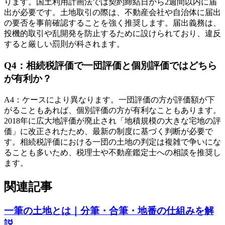
ります。国土利用計画法では契約締結日から2週間以内に届
出が必要です。土地取引の際は、不動産会社や自治体に届出
の要否を事前確認することを強く推奨します。届出義務は、
投機的取引や乱開発を防止するために設けられており、違反
すると厳しい罰則が科されます。
Q
4
：
相続税評価で一団評価と個別評価ではどちら
が有利か？
A
4
：
ケースにより異なります。一団評価の方が評価額が下
がることもあれば、個別評価の方が有利なこともあります。
2018年に広大地評価が廃止され「地積規模の大きな宅地の評
価」に改正されたため、最新の制度に基づく判断が必要で
す。相続税評価における一団の土地の判定は複雑で争いにな
ることも多いため、税理士や不動産鑑定士への相談を推奨し
ます。
関連記事
一筆の土地とは｜分筆・合筆・地番の仕組みを解
説