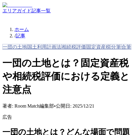
エリアガイド
記事一覧
ホーム
/
記事
一団の土地
国土利用計画法
相続税評価
固定資産税
分筆
合筆
一団の土地とは？固定資産税
や相続税評価における定義と
注意点
著者:
Room Match編集部
•
公開日:
2025/12/21
広告
一団の土地とは？どんな場面で問題