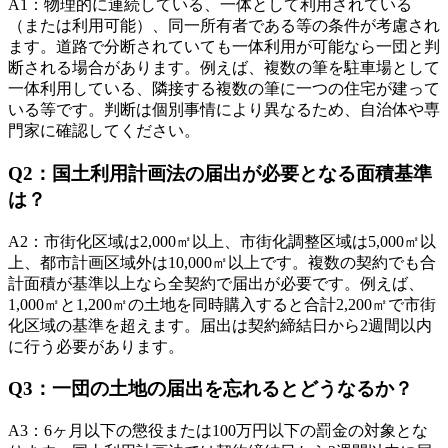
A
1
：
物理的に連続している、一体として利用されている
（または利用可能）、同一所有者である等の条件が考慮され
ます。道路で分断されていても一体利用が可能なら一団と判
断される場合があります。例えば、複数の筆を駐車場として
一体利用している、隣接する複数の筆に一つの住宅が建って
いる等です。判断は個別事情により異なるため、自治体や専
門家に確認してください。
Q
2
：
国土利用計画法の届出が必要となる面積基準
は？
A
2
：
市街化区域は2,000㎡以上、市街化調整区域は5,000㎡以
上、都市計画区域外は10,000㎡以上です。複数の契約でも合
計面積が基準以上なら全契約で届出が必要です。例えば、
1,000㎡と1,200㎡の土地を同時購入すると合計2,200㎡で市街
化区域の基準を超えます。届出は契約締結日から2週間以内
に行う必要があります。
Q
3
：
一団の土地の届出を忘れるとどうなるか？
A
3
：
6ヶ月以下の懲役または100万円以下の罰金の対象とな