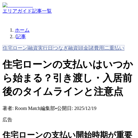
エリアガイド
記事一覧
ホーム
/
記事
住宅ローン
融資実行日
つなぎ融資
頭金
諸費用
二重払い
住宅ローンの支払いはいつか
ら始まる？引き渡し・入居前
後のタイムラインと注意点
著者:
Room Match編集部
•
公開日:
2025/12/19
広告
住宅ローンの支払い開始時期が重要