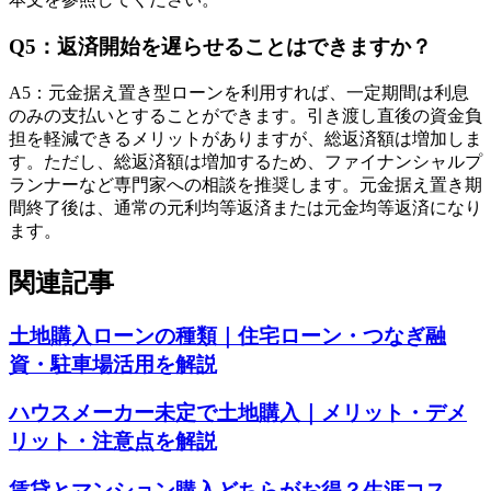
Q
5
：
返済開始を遅らせることはできますか？
A
5
：
元金据え置き型ローンを利用すれば、一定期間は利息
のみの支払いとすることができます。引き渡し直後の資金負
担を軽減できるメリットがありますが、総返済額は増加しま
す。ただし、総返済額は増加するため、ファイナンシャルプ
ランナーなど専門家への相談を推奨します。元金据え置き期
間終了後は、通常の元利均等返済または元金均等返済になり
ます。
関連記事
土地購入ローンの種類｜住宅ローン・つなぎ融
資・駐車場活用を解説
ハウスメーカー未定で土地購入｜メリット・デメ
リット・注意点を解説
賃貸とマンション購入どちらがお得？生涯コス