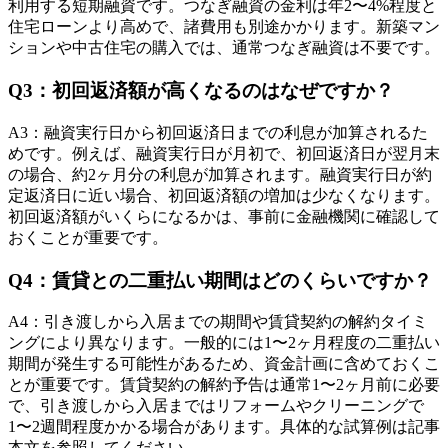
利用する短期融資です。つなぎ融資の金利は年2〜4%程度と
住宅ローンより高めで、諸費用も別途かかります。新築マン
ションや中古住宅の購入では、通常つなぎ融資は不要です。
Q
3
：
初回返済額が高くなるのはなぜですか？
A
3
：
融資実行日から初回返済日までの利息が加算されるた
めです。例えば、融資実行日が月初で、初回返済日が翌月末
の場合、約2ヶ月分の利息が加算されます。融資実行日が約
定返済日に近い場合、初回返済額の増加は少なくなります。
初回返済額がいくらになるかは、事前に金融機関に確認して
おくことが重要です。
Q
4
：
賃貸との二重払い期間はどのくらいですか？
A
4
：
引き渡しから入居までの期間や賃貸契約の解約タイミ
ングにより異なります。一般的には1〜2ヶ月程度の二重払い
期間が発生する可能性があるため、資金計画に含めておくこ
とが重要です。賃貸契約の解約予告は通常1〜2ヶ月前に必要
で、引き渡しから入居まではリフォームやクリーニングで
1〜2週間程度かかる場合があります。具体的な試算例は記事
本文を参照してください。