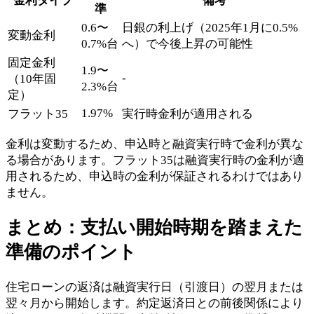
金利タイプ
備考
準
0.6〜
日銀の利上げ（2025年1月に0.5%
変動金利
0.7%台
へ）で今後上昇の可能性
固定金利
1.9〜
-
（10年固
2.3%台
定）
1.97%
フラット35
実行時金利が適用される
金利は変動するため、申込時と融資実行時で金利が異な
る場合があります。フラット35は融資実行時の金利が適
用されるため、申込時の金利が保証されるわけではあり
ません。
まとめ：支払い開始時期を踏まえた
準備のポイント
住宅ローンの返済は融資実行日（引渡日）の翌月または
翌々月から開始します。約定返済日との前後関係により