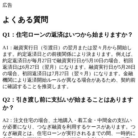
広告
よくある質問
Q
1
：
住宅ローンの返済はいつから始まりますか？
A
1
：
融資実行日（引渡日）の翌月または翌々月から開始し
ます。約定返済日との前後関係により決まります。例えば、
約定返済日が毎月27日で融資実行日が5月10日の場合、初回
返済日は6月27日（翌月）になります。融資実行日が5月28日
の場合、初回返済日は7月27日（翌々月）になります。金融
機関により返済開始ルールが異なる場合があるため、契約前
に確認することを推奨します。
Q
2
：
引き渡し前に支払いが始まることはあります
か？
A
2
：
注文住宅の場合、土地購入・着工金・中間金の支払い
が必要になり、つなぎ融資を利用するケースがあります。つ
なぎ融資とは、住宅ローンが実行されるまでの間、一時的に