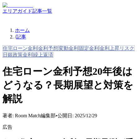
エリアガイド
記事一覧
ホーム
/
記事
住宅ローン金利
金利予想
変動金利
固定金利
金利上昇リスク
日銀政策金利
繰上返済
住宅ローン金利予想20年後は
どうなる？長期展望と対策を
解説
著者:
Room Match編集部
•
公開日:
2025/12/29
広告