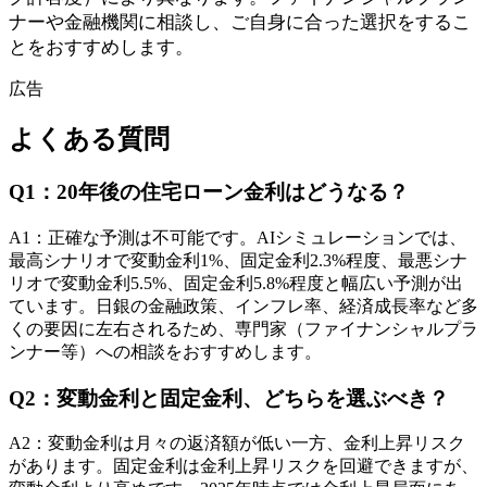
ナーや金融機関に相談し、ご自身に合った選択をするこ
とをおすすめします。
広告
よくある質問
Q
1
：
20年後の住宅ローン金利はどうなる？
A
1
：
正確な予測は不可能です。AIシミュレーションでは、
最高シナリオで変動金利1%、固定金利2.3%程度、最悪シナ
リオで変動金利5.5%、固定金利5.8%程度と幅広い予測が出
ています。日銀の金融政策、インフレ率、経済成長率など多
くの要因に左右されるため、専門家（ファイナンシャルプラ
ンナー等）への相談をおすすめします。
Q
2
：
変動金利と固定金利、どちらを選ぶべき？
A
2
：
変動金利は月々の返済額が低い一方、金利上昇リスク
があります。固定金利は金利上昇リスクを回避できますが、