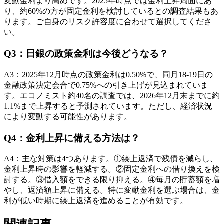
変動金利より高めです。2025年時点では金利上昇局面にあ
り、約60%の方が固定金利を検討しているとの調査結果もあ
ります。ご自身のリスク許容度に合わせて選択してくださ
い。
Q
3
：
日銀の政策金利は今後どうなる？
A
3
：
2025年12月時点の政策金利は0.50%で、同月18-19日の
金融政策決定会合で0.75%への引き上げが見込まれていま
す。エコノミスト約40名の調査では、2026年12月末までに約
1.1%まで上昇すると予測されています。ただし、経済状況
により変動する可能性があります。
Q
4
：
金利上昇に備える方法は？
A
4
：
主な対策は4つあります。①繰上返済で残債を減らし、
金利上昇時の影響を軽減する。②固定金利への借り換えを検
討する。③借入額をできる限り抑える。④毎月の貯蓄額を増
やし、返済額上昇に備える。特に変動金利を選ぶ場合は、金
利が低い時期に繰上返済を進めることが有効です。