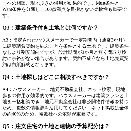
ーへの相談、現地歩きの併用が効果的です。Must条件と
Want条件を分類し、100点満点を目指さない柔軟性も重要で
す。
Q
3
：
建築条件付き土地とは何ですか？
A
3
：
指定されたハウスメーカーで一定期間内（通常3か月）
に建築請負契約を結ぶことを条件とする土地です。建築条件
なしより割安傾向ですが、設計期間が3か月と短く間取り検
討に余裕がない場合があります。契約不成立なら土地売買契
約は白紙解約となります。
Q
4
：
土地探しはどこに相談すべきですか？
A
4
：
ハウスメーカー、地元不動産会社、ネット検索、現地
歩きの併用が効果的です。ハウスメーカーは建築プランと土
地を一括相談でき、地元不動産会社は非公開物件情報を持つ
ため、複数の情報源を活用してください。ネット掲載は全体
の約40%のため、複数社への依頼が重要です。
Q
5
：
注文住宅の土地と建物の予算配分は？