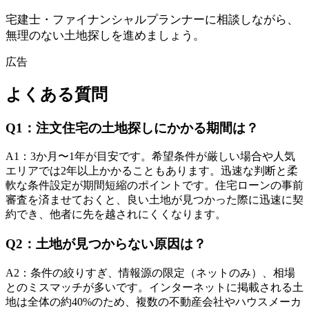
宅建士・ファイナンシャルプランナーに相談しながら、
無理のない土地探しを進めましょう。
広告
よくある質問
Q
1
：
注文住宅の土地探しにかかる期間は？
A
1
：
3か月〜1年が目安です。希望条件が厳しい場合や人気
エリアでは2年以上かかることもあります。迅速な判断と柔
軟な条件設定が期間短縮のポイントです。住宅ローンの事前
審査を済ませておくと、良い土地が見つかった際に迅速に契
約でき、他者に先を越されにくくなります。
Q
2
：
土地が見つからない原因は？
A
2
：
条件の絞りすぎ、情報源の限定（ネットのみ）、相場
とのミスマッチが多いです。インターネットに掲載される土
地は全体の約40%のため、複数の不動産会社やハウスメーカ