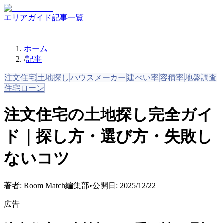
エリアガイド
記事一覧
ホーム
/
記事
注文住宅
土地探し
ハウスメーカー
建ぺい率
容積率
地盤調査
住宅ローン
注文住宅の土地探し完全ガイ
ド｜探し方・選び方・失敗し
ないコツ
著者:
Room Match編集部
•
公開日:
2025/12/22
広告