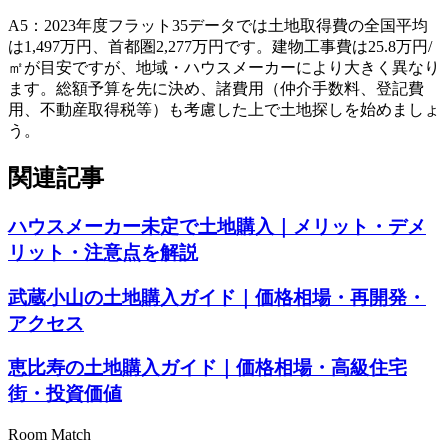
A
5
：
2023年度フラット35データでは土地取得費の全国平均
は1,497万円、首都圏2,277万円です。建物工事費は25.8万円/
㎡が目安ですが、地域・ハウスメーカーにより大きく異なり
ます。総額予算を先に決め、諸費用（仲介手数料、登記費
用、不動産取得税等）も考慮した上で土地探しを始めましょ
う。
関連記事
ハウスメーカー未定で土地購入｜メリット・デメ
リット・注意点を解説
武蔵小山の土地購入ガイド｜価格相場・再開発・
アクセス
恵比寿の土地購入ガイド｜価格相場・高級住宅
街・投資価値
Room Match