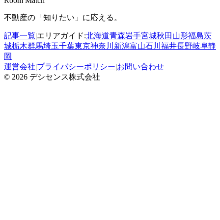
Room Match
不動産の「知りたい」に応える。
記事一覧
|
エリアガイド:
北海道
青森
岩手
宮城
秋田
山形
福島
茨
城
栃木
群馬
埼玉
千葉
東京
神奈川
新潟
富山
石川
福井
長野
岐阜
静
岡
運営会社
|
プライバシーポリシー
|
お問い合わせ
© 2026 デシセンス株式会社