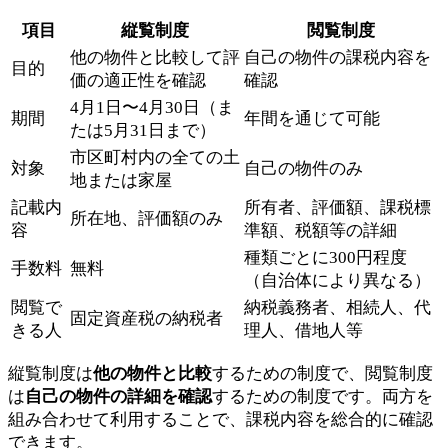
項目
縦覧制度
閲覧制度
他の物件と比較して評
自己の物件の課税内容を
目的
価の適正性を確認
確認
4月1日〜4月30日（ま
期間
年間を通じて可能
たは5月31日まで）
市区町村内の全ての土
対象
自己の物件のみ
地または家屋
記載内
所有者、評価額、課税標
所在地、評価額のみ
容
準額、税額等の詳細
種類ごとに300円程度
手数料
無料
（自治体により異なる）
閲覧で
納税義務者、相続人、代
固定資産税の納税者
きる人
理人、借地人等
縦覧制度は
他の物件と比較
するための制度で、閲覧制度
は
自己の物件の詳細を確認
するための制度です。両方を
組み合わせて利用することで、課税内容を総合的に確認
できます。