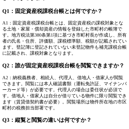
Q
1
：
固定資産税課税台帳とは何ですか？
A
1
：
固定資産税課税台帳とは、固定資産税の課税対象とな
る土地・家屋・償却資産の情報を登録した市町村の帳簿で
す。地方税法第380条第1項に基づき市町村長が作成し、所有
者の氏名・住所、評価額、課税標準額、税額が記載されてい
ます。登記簿に登記されていない未登記物件も補充課税台帳
に記載され、課税対象となります。
Q
2
：
誰が固定資産税課税台帳を閲覧できますか？
A
2
：
納税義務者、相続人、代理人、借地人・借家人が閲覧
できます。閲覧には本人確認書類（運転免許証、マイナンバ
ーカード等）が必要です。代理人の場合は委任状が必須で
す。借地人・借家人は自分が借りている物件に限り閲覧でき
ます（賃貸借契約書が必要）。閲覧場所は物件所在地の市区
町村の税務担当部署です。
Q
3
：
縦覧と閲覧の違いは何ですか？