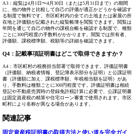
A
3
：
縦覧は4月1日〜4月30日（または5月31日まで）の期間
に、他の物件と比較して自己の評価が適正かどうかを確認す
る制度で無料です。市区町村内の全ての土地または家屋の所
在地と評価額が記載された縦覧帳簿を閲覧できます。閲覧は
年間を通じて自己の物件の課税台帳を確認する制度で、種類
ごとに300円程度の手数料がかかります。閲覧では所有者、
評価額、課税標準額、税額等の詳細を確認できます。
Q
4
：
記載事項証明書はどこで取得できますか？
A
4
：
市区町村の税務担当部署で取得できます。評価証明書
（評価額、納税者情報、登記簿表示部分を証明）と公課証明
書（評価額に加え、課税標準額、年税相当額を証明）があ
り、手数料は種類ごとに300円程度です。評価証明書は相続
登記や不動産売買時の登録免許税計算に必要で、公課証明書
は固定資産税の精算や住宅ローン審査で使用されます。市区
町村により名称が異なる場合があります。
関連記事
固定資産税証明書の取得方法と使い道を完全ガイ