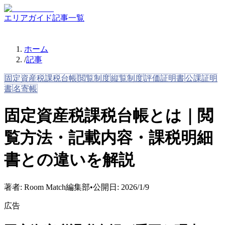
エリアガイド
記事一覧
ホーム
/
記事
固定資産税課税台帳
閲覧制度
縦覧制度
評価証明書
公課証明
書
名寄帳
固定資産税課税台帳とは｜閲
覧方法・記載内容・課税明細
書との違いを解説
著者:
Room Match編集部
•
公開日:
2026/1/9
広告