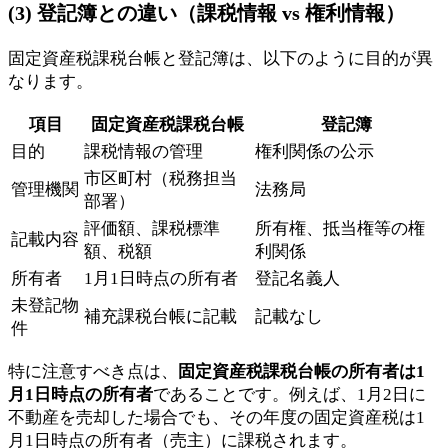
(3) 登記簿との違い（課税情報 vs 権利情報）
固定資産税課税台帳と登記簿は、以下のように目的が異
なります。
項目
固定資産税課税台帳
登記簿
目的
課税情報の管理
権利関係の公示
市区町村（税務担当
管理機関
法務局
部署）
評価額、課税標準
所有権、抵当権等の権
記載内容
額、税額
利関係
所有者
1月1日時点の所有者
登記名義人
未登記物
補充課税台帳に記載
記載なし
件
特に注意すべき点は、
固定資産税課税台帳の所有者は1
月1日時点の所有者
であることです。例えば、1月2日に
不動産を売却した場合でも、その年度の固定資産税は1
月1日時点の所有者（売主）に課税されます。