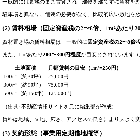
一般的には更地のまま賃貸され、建物を建てずに資材を
駐車場と異なり、舗装の必要がなく、比較的広い敷地を
(2) 賃料相場（固定資産税の2〜8倍、1m²あたり20
資材置き場の賃料相場は、一般的に
固定資産税の2〜8倍
また、1m²あたり
200〜300円程度
が目安とされています（
土地面積
月額賃料の目安（1m²=250円）
100㎡（約30坪）
25,000円
300㎡（約90坪）
75,000円
500㎡（約150坪）
125,000円
（出典: 不動産情報サイトを元に編集部が作成）
賃料は地域、立地、広さ、アクセスの良さにより大きく
(3) 契約形態（事業用定期借地権等）