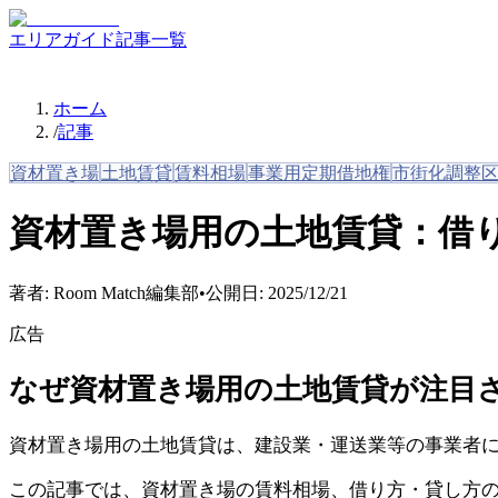
エリアガイド
記事一覧
ホーム
/
記事
資材置き場
土地賃貸
賃料相場
事業用定期借地権
市街化調整
資材置き場用の土地賃貸：借
著者:
Room Match編集部
•
公開日:
2025/12/21
広告
なぜ資材置き場用の土地賃貸が注目
資材置き場用の土地賃貸は、建設業・運送業等の事業者
この記事では、資材置き場の賃料相場、借り方・貸し方