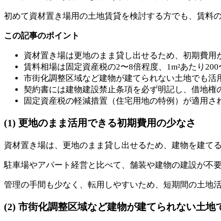
初めて資材置き場用の土地賃貸を検討する方でも、賃料
この記事のポイント
資材置き場は更地のまま貸し出せるため、初期費用
賃料相場は固定資産税の2〜8倍程度、1m²あたり200
市街化調整区域など建物が建てられない土地でも活
契約書には建物建設禁止条項を必ず明記し、借地権
固定資産税の軽減措置（住宅用地の特例）が適用さ
(1) 更地のまま活用できる初期費用の少なさ
資材置き場は、更地のまま貸し出せるため、建物を建て
駐車場やアパート経営と比べて、舗装や建物の建設が不
管理の手間も少なく、転用しやすいため、短期間の土地
(2) 市街化調整区域など建物が建てられない土地