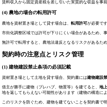
賃料収入から固定資産税を差し引いた実質的な収益を事
(4) 農地の場合の転用許可
農地を資材置き場として貸す場合は、
転用許可
が必要で
市街化調整区域では許可が下りにくい場合があるため、
無許可で転用すると、農地法違反となるリスクがあるた
契約時の注意点とリスク管理
(1) 建物建設禁止条項の必須記載
資材置き場として土地を貸す場合、契約書には
建物建設
借主が勝手に建物（プレハブ、物置等）を建てると、
地
地を返してもらえない可能性があります（建物の構造に
このリスクを防ぐため、建物を建てないことを契約書で