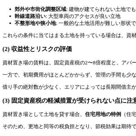
郊外や市街化調整区域
: 建物が建てられない土地で
幹線道路沿い
: 大型車両のアクセスが良い立地
不整形地や狭小地
: 一般的な土地活用が難しい形状
これらの条件に当てはまる土地を持っている場合は、資
(2) 収益性とリスクの評価
資材置き場の賃料は、固定資産税の2〜8倍程度と、アパ
一方で、初期費用がほとんどかからず、管理の手間も少
借り手の絶対数が少なく、エリアによっては長期間借主
(3) 固定資産税の軽減措置が受けられない点に注
資材置き場として土地を貸す場合、
住宅用地の特例
（住
そのため、更地と同等の税負担となり、節税効果は期待