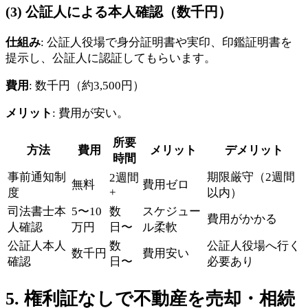
(3) 公証人による本人確認（数千円）
仕組み
: 公証人役場で身分証明書や実印、印鑑証明書を
提示し、公証人に認証してもらいます。
費用
: 数千円（約3,500円）
メリット
: 費用が安い。
所要
方法
費用
メリット
デメリット
時間
事前通知制
期限厳守（2週間
2週間
無料
費用ゼロ
+
度
以内）
司法書士本
5〜10
数
スケジュー
費用がかかる
人確認
万円
日〜
ル柔軟
公証人本人
数
公証人役場へ行く
数千円
費用安い
確認
日〜
必要あり
5. 権利証なしで不動産を売却・相続