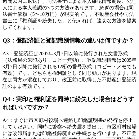
週間以内に返送）、司法書士による本人確認情報制度、公証
人による本人確認の3つの方法があります。急ぎの場合は司
法書士依頼（5〜10万円）が現実的です。不動産会社や司法
書士に「権利証を紛失した」と伝えれば、適切な方法を提案
してくれます。
Q
3
：
登記済証と登記識別情報の違いは何ですか？
A
3
：
登記済証は2005年3月7日以前に発行された文書形式
（法務局の朱印あり、コピー無効）、登記識別情報は2005年
3月7日以降に発行される12桁の番号形式（コピー・メモでも
有効）です。どちらも権利証として同じ効力があります。現
在は両方が混在しており、改正前に取得した不動産は登記済
証のまま有効です。
Q
4
：
実印と権利証を同時に紛失した場合はどうす
ればいいですか？
A
4
：
すぐに市区町村役場へ連絡し印鑑証明書の発行を停止
してください。同時に警察へ紛失届を提出し、市区町村役場
には改印届または印鑑登録廃止の手続きを行います。不正登