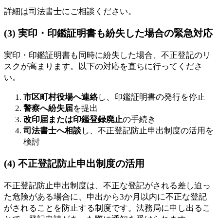
詳細は司法書士にご相談ください。
(3) 実印・印鑑証明書も紛失した場合の緊急対応
実印・印鑑証明書も同時に紛失した場合、不正登記のリ
スクが高まります。以下の対応を直ちに行ってくださ
い。
市区町村役場へ連絡
し、印鑑証明書の発行を停止
警察へ紛失届
を提出
改印届または印鑑登録廃止
の手続き
司法書士へ相談
し、不正登記防止申出制度の活用を
検討
(4) 不正登記防止申出制度の活用
不正登記防止申出制度は、不正な登記がされる差し迫っ
た危険がある場合に、申出から3か月以内に不正な登記
がされることを防止する制度です。法務局に申し出るこ