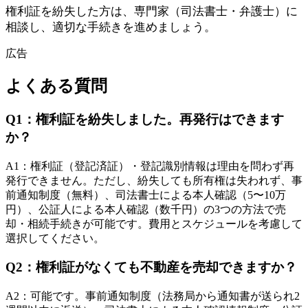
権利証を紛失した方は、専門家（司法書士・弁護士）に
相談し、適切な手続きを進めましょう。
広告
よくある質問
Q
1
：
権利証を紛失しました。再発行はできます
か？
A
1
：
権利証（登記済証）・登記識別情報は理由を問わず再
発行できません。ただし、紛失しても所有権は失われず、事
前通知制度（無料）、司法書士による本人確認（5〜10万
円）、公証人による本人確認（数千円）の3つの方法で売
却・相続手続きが可能です。費用とスケジュールを考慮して
選択してください。
Q
2
：
権利証がなくても不動産を売却できますか？
A
2
：
可能です。事前通知制度（法務局から通知書が送られ2