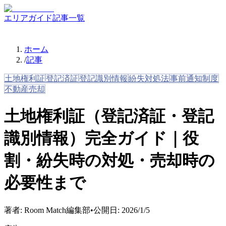
エリアガイド
記事一覧
ホーム
/
記事
土地権利証
登記済証
登記識別情報
紛失対処法
事前通知制度
不動産売却
土地権利証（登記済証・登記
識別情報）完全ガイド｜役
割・紛失時の対処・売却時の
必要性まで
著者:
Room Match編集部
•
公開日:
2026/1/5