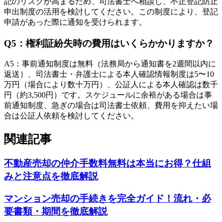
記のリスクが高まるため、司法書士へ相談し、不正登記防止
申出制度の活用を検討してください。この制度により、登記
申請があった際に通知を受けられます。
Q
5
：
権利証紛失時の費用はいくらかかりますか？
A
5
：
事前通知制度は無料（法務局から通知書を2週間以内に
返送）、司法書士・弁護士による本人確認情報制度は5〜10
万円（場合により数十万円）、公証人による本人確認は数千
円（約3,500円）です。スケジュールに余裕がある場合は事
前通知制度、急ぎの場合は司法書士依頼、費用を抑えたい場
合は公証人依頼を検討してください。
関連記事
不動産売却の仲介手数料無料は本当にお得？仕組
みと注意点を徹底解説
マンション売却の手続きを完全ガイド！流れ・必
要書類・期間を徹底解説