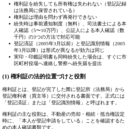
権利証を紛失しても所有権は失われない（登記記録
は法務局に保管されている）
権利証は理由を問わず再発行できない
紛失時は事前通知制度（無料）、司法書士による本
人確認（5〜10万円）、公証人による本人確認（数
千円）の3つの方法で対応可能
登記済証（2005年3月以前）と登記識別情報（2005
年3月以降）は形式が異なるが効力は同じ
実印・印鑑証明書も同時紛失した場合は、すぐに市
区町村役場へ連絡し警察へ紛失届を提出
(1) 権利証の法的位置づけと役割
権利証とは、登記が完了した際に登記所（法務局）から
登記権利者（買主等）に交付される書面です。正式には
「登記済証」または「登記識別情報」と呼ばれます。
権利証の主な役割は、不動産の売却・相続・抵当権設定
時に、「本人が登記申請をしている」ことを確認するた
めの本人確認書類です。