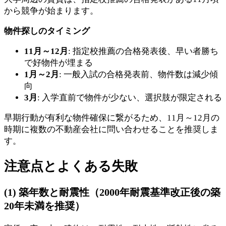
から競争が始まります。
物件探しのタイミング
11月～12月
: 指定校推薦の合格発表後、早い者勝ち
で好物件が埋まる
1月～2月
: 一般入試の合格発表前、物件数は減少傾
向
3月
: 入学直前で物件が少ない、選択肢が限定される
早期行動が有利な物件確保に繋がるため、11月～12月の
時期に複数の不動産会社に問い合わせることを推奨しま
す。
注意点とよくある失敗
(1) 築年数と耐震性（2000年耐震基準改正後の築
20年未満を推奨）