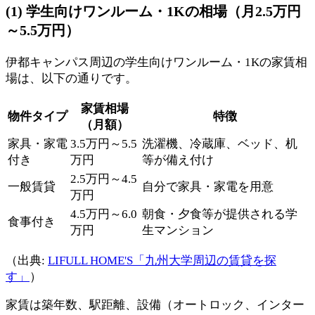
(1) 学生向けワンルーム・1Kの相場（月2.5万円
～5.5万円）
伊都キャンパス周辺の学生向けワンルーム・1Kの家賃相
場は、以下の通りです。
家賃相場
物件タイプ
特徴
（月額）
家具・家電
3.5万円～5.5
洗濯機、冷蔵庫、ベッド、机
付き
万円
等が備え付け
2.5万円～4.5
一般賃貸
自分で家具・家電を用意
万円
4.5万円～6.0
朝食・夕食等が提供される学
食事付き
万円
生マンション
（出典:
LIFULL HOME'S「九州大学周辺の賃貸を探
す」
）
家賃は築年数、駅距離、設備（オートロック、インター