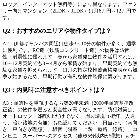
ロック、インターネット無料等）により異なります。ファミ
リー向けマンション（2LDK～3LDK）は月6万円～12万円で
す。
Q
2
：
おすすめのエリアや物件タイプは？
A
2
：
伊都キャンパス周辺は徒歩3～10分の物件が多く、通学
に便利です。RC造（鉄筋コンクリート造）の物件は防音
性・耐震性に優れます。春から家賃発生物件を活用すれば、
10～12月契約でも3～4月から家賃が始まり、早期契約でも無
駄な家賃を抑えられます。11月の指定校推薦合格発表から競
争が始まるため、早期行動が有利な物件確保に繋がります。
Q
3
：
内見時に注意すべきポイントは？
A
3
：
耐震性を重視するなら築20年未満（2000年耐震基準改
正後）の物件を選ぶと安全性が高くなります。防犯対策は、
オートロック・2階以上だけでなく、周辺環境（街灯、人通
り、暗い路地の有無）も確認してください。日当たり（南向
き・東向きが理想）、騒音（隣室・上階・道路・線路）、コ
ンビニ・スーパーへのアクセス（徒歩5分以内が理想）もチ