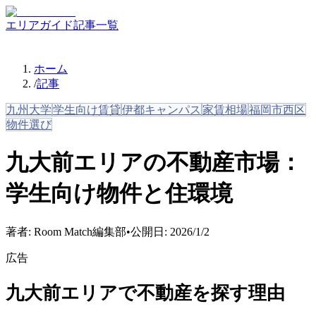
エリアガイド
記事一覧
ホーム
/
記事
九州大学
学生向け賃貸
伊都キャンパス
家賃相場
福岡市西区
物件選び
九大前エリアの不動産市場：
学生向け物件と住環境
著者:
Room Match編集部
•
公開日:
2026/1/2
広告
九大前エリアで不動産を探す理由