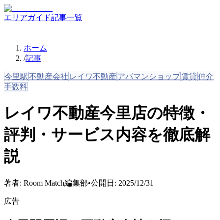
エリアガイド
記事一覧
ホーム
/
記事
今里駅
不動産会社
レイワ不動産
アパマンショップ
賃貸
仲介
手数料
レイワ不動産今里店の特徴・
評判・サービス内容を徹底解
説
著者:
Room Match編集部
•
公開日:
2025/12/31
広告