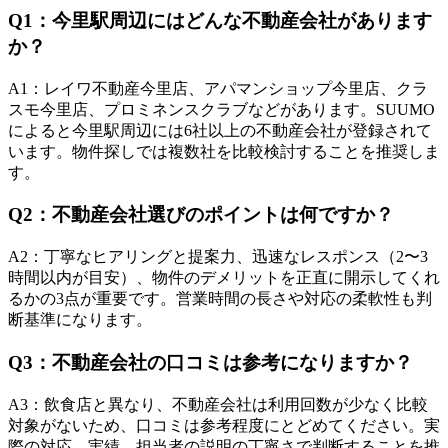
Q
1
：
今里駅周辺にはどんな不動産会社があります
か？
A
1
：
レイワ不動産今里店、アパマンショップ今里店、クラ
スモ今里店、プロミネンスクラブなどがあります。SUUMO
によると今里駅周辺には6社以上の不動産会社が登録されて
います。物件探しでは複数社を比較検討することを推奨しま
す。
Q
2
：
不動産会社選びのポイントは何ですか？
A
2
：
丁寧なヒアリングと提案力、迅速なレスポンス（2〜3
時間以内が目安）、物件のデメリットを正直に開示してくれ
るかの3点が重要です。営業時間の長さや対応の柔軟性も判
断基準になります。
Q
3
：
不動産会社の口コミは参考になりますか？
A
3
：
飲食店と異なり、不動産会社は利用回数が少なく比較
対象がないため、口コミは参考程度にとどめてください。実
際の対応、実績、担当者の説明の丁寧さで判断することを推