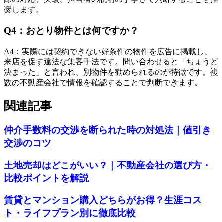
奨します。
Q
4
：
おとり物件とは何ですか？
A
4
：
実際には契約できない好条件の物件を広告に掲載し、
来店を促す違法な集客手法です。問い合わせると「ちょうど
決まった」と言われ、別物件を勧められるのが特徴です。複
数の不動産会社で情報を確認することで判断できます。
関連記事
仲介手数料の交渉を断られた時の対処法｜値引き
交渉のコツ
土地売却はどこがいい？｜不動産会社の選び方・
比較ポイントを解説
賃貸とマンション購入どちらがお得？生涯コス
ト・ライフプラン別に徹底比較