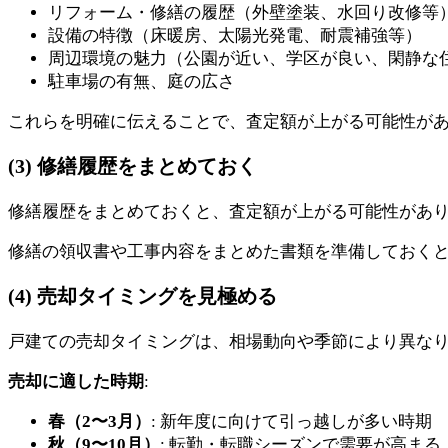
リフォーム・修繕の履歴（外壁塗装、水回り改修等
設備の特徴（床暖房、太陽光発電、耐震補強等）
周辺環境の魅力（公園が近い、学区が良い、閑静な
駐車場の有無、庭の広さ
これらを明確に伝えることで、査定額が上がる可能性が
(3) 修繕履歴をまとめておく
修繕履歴をまとめておくと、査定額が上がる可能性があ
修繕の領収書や工事内容をまとめた書類を準備しておく
(4) 売却タイミングを見極める
戸建ての売却タイミングは、相場動向や季節により異な
売却に適した時期
:
春（2〜3月）
: 新年度に向けて引っ越しが多い時期
秋（9〜10月）
: 転勤・転職シーズンで需要が高まる