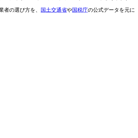
業者の選び方を、
国土交通省
や
国税庁
の公式データを元に