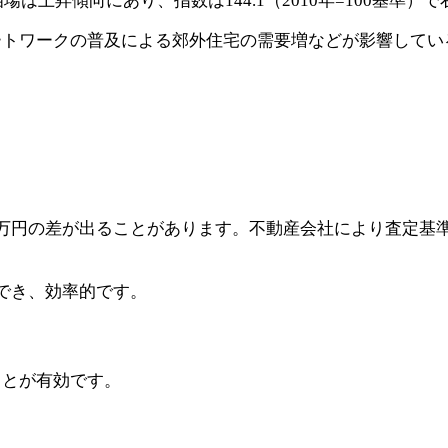
場は上昇傾向にあり、指数は144.1（2010年=100基準
ートワークの普及による郊外住宅の需要増などが影響してい
万円の差が出ることがあります。不動産会社により査定基
でき、効率的です。
ことが有効です。