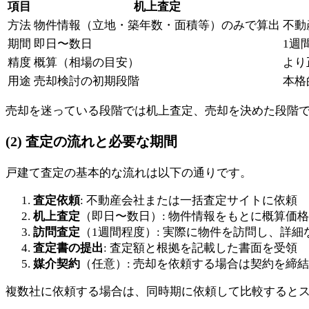
項目
机上査定
方法
物件情報（立地・築年数・面積等）のみで算出
不動
期間
即日〜数日
1週
精度
概算（相場の目安）
より
用途
売却検討の初期段階
本格
売却を迷っている段階では机上査定、売却を決めた段階
(2) 査定の流れと必要な期間
戸建て査定の基本的な流れは以下の通りです。
査定依頼
: 不動産会社または一括査定サイトに依頼
机上査定
（即日〜数日）: 物件情報をもとに概算価
訪問査定
（1週間程度）: 実際に物件を訪問し、詳細
査定書の提出
: 査定額と根拠を記載した書面を受領
媒介契約
（任意）: 売却を依頼する場合は契約を締結
複数社に依頼する場合は、同時期に依頼して比較すると