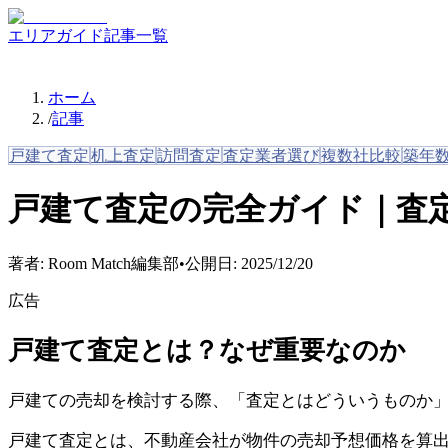
エリアガイド
記事一覧
ホーム
/
記事
戸建て査定
机上査定
訪問査定
査定業者選び
複数社比較
築年
戸建て査定の完全ガイド｜査
著者:
Room Match編集部
•
公開日:
2025/12/20
広告
戸建て査定とは？なぜ重要なのか
戸建ての売却を検討する際、「査定とはどういうものか
戸建て査定とは、不動産会社が物件の売却予想価格を算