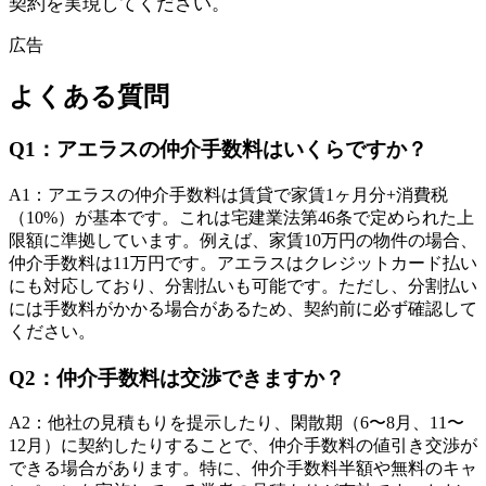
契約を実現してください。
広告
よくある質問
Q
1
：
アエラスの仲介手数料はいくらですか？
A
1
：
アエラスの仲介手数料は賃貸で家賃1ヶ月分+消費税
（10%）が基本です。これは宅建業法第46条で定められた上
限額に準拠しています。例えば、家賃10万円の物件の場合、
仲介手数料は11万円です。アエラスはクレジットカード払い
にも対応しており、分割払いも可能です。ただし、分割払い
には手数料がかかる場合があるため、契約前に必ず確認して
ください。
Q
2
：
仲介手数料は交渉できますか？
A
2
：
他社の見積もりを提示したり、閑散期（6〜8月、11〜
12月）に契約したりすることで、仲介手数料の値引き交渉が
できる場合があります。特に、仲介手数料半額や無料のキャ