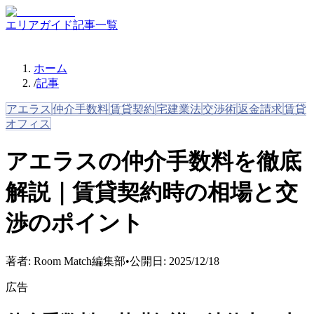
エリアガイド
記事一覧
ホーム
/
記事
アエラス
仲介手数料
賃貸契約
宅建業法
交渉術
返金請求
賃貸
オフィス
アエラスの仲介手数料を徹底
解説｜賃貸契約時の相場と交
渉のポイント
著者:
Room Match編集部
•
公開日:
2025/12/18
広告