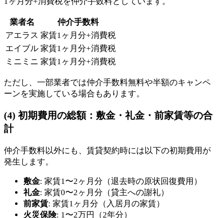
1ヶ月分+消費税を仲介手数料としています。
業者名
仲介手数料
アエラス
家賃1ヶ月分+消費税
エイブル
家賃1ヶ月分+消費税
ミニミニ
家賃1ヶ月分+消費税
ただし、一部業者では仲介手数料無料や半額のキャンペ
ーンを実施している場合もあります。
(4) 初期費用の総額：敷金・礼金・前家賃等の合
計
仲介手数料以外にも、賃貸契約時には以下の初期費用が
発生します。
敷金
: 家賃1〜2ヶ月分（退去時の原状回復費用）
礼金
: 家賃0〜2ヶ月分（貸主への謝礼）
前家賃
: 家賃1ヶ月分（入居月の家賃）
火災保険
: 1〜2万円（2年分）