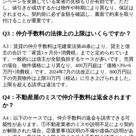
ンペーンを実施している業者の見積もりが有効です。ただ
し、値引きが成功するかは物件や時期により異なり、保証は
されません。契約前に必ず金額を確認し、書面で約束を取り
付けることが重要です。
Q
3
：
仲介手数料の法律上の上限はいくらですか？
A
3
：
賃貸の仲介手数料は宅建業法第46条により、貸主と借
主の合計で「家賃1ヶ月分+消費税」までと定められていま
す。一般的には借主が全額負担するケースが多いです。売買
の場合、物件価格により異なり、400万円超は「価格×3%+6
万円+消費税」です。2024年7月の法改正により、800万円以
下の売買物件は上限33万円（税込）に引き上げられました。
上限を超える請求は違法です。
Q
4
：
不動産屋のミスで仲介手数料は返金されます
か？
A
4
：
以下のケースでは、仲介手数料の返金を請求できる可
能性があります。①不動産業者のミスや説明不足により契約
が解除された場合、②重要事項説明の不備や虚偽の説明があ