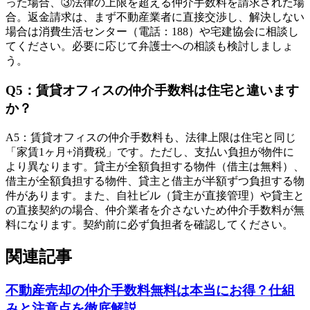
った場合、③法律の上限を超える仲介手数料を請求された場
合。返金請求は、まず不動産業者に直接交渉し、解決しない
場合は消費生活センター（電話：188）や宅建協会に相談し
てください。必要に応じて弁護士への相談も検討しましょ
う。
Q
5
：
賃貸オフィスの仲介手数料は住宅と違います
か？
A
5
：
賃貸オフィスの仲介手数料も、法律上限は住宅と同じ
「家賃1ヶ月+消費税」です。ただし、支払い負担が物件に
より異なります。貸主が全額負担する物件（借主は無料）、
借主が全額負担する物件、貸主と借主が半額ずつ負担する物
件があります。また、自社ビル（貸主が直接管理）や貸主と
の直接契約の場合、仲介業者を介さないため仲介手数料が無
料になります。契約前に必ず負担者を確認してください。
関連記事
不動産売却の仲介手数料無料は本当にお得？仕組
みと注意点を徹底解説