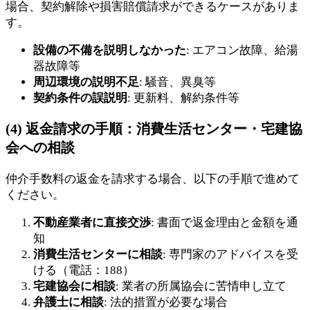
場合、契約解除や損害賠償請求ができるケースがありま
す。
設備の不備を説明しなかった
: エアコン故障、給湯
器故障等
周辺環境の説明不足
: 騒音、異臭等
契約条件の誤説明
: 更新料、解約条件等
(4) 返金請求の手順：消費生活センター・宅建協
会への相談
仲介手数料の返金を請求する場合、以下の手順で進めて
ください。
不動産業者に直接交渉
: 書面で返金理由と金額を通
知
消費生活センターに相談
: 専門家のアドバイスを受
ける（電話：188）
宅建協会に相談
: 業者の所属協会に苦情申し立て
弁護士に相談
: 法的措置が必要な場合