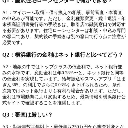
Q
1
：
藤沢住宅ローンセンターで何ができる？
A
1
：
マイホーム取得・借り換えの相談、事前審査・本審査
の申込みが可能です。ただし、金利種類変更・繰上返済・年
末残高証明書発行等の手続きは、取引店の融資窓口で対応す
る必要があります。住宅ローンセンターは相談・申込み専門
の窓口であり、契約後の手続きは別の窓口で行う点に注意が
必要です。
Q
2
：
横浜銀行の金利はネット銀行と比べてどう？
A
2
：
地銀の中ではトップクラスの低金利で、ネット銀行並
みの水準です。変動金利は年0.78%〜と、ネット銀行と同等
の低金利を実現しています。給与振込やスマホアプリ「はま
ぎん365」の利用でさらに0.03%引き下げられるため、条件
次第ではネット銀行よりも有利な場合があります。ただし、
金利は市場動向により変動するため、最新情報を横浜銀行公
式サイトで確認することを推奨します。
Q
3
：
審査は厳しい？
A
3
：
勤続年数半年以上・最低年収250万円から審査対象とな