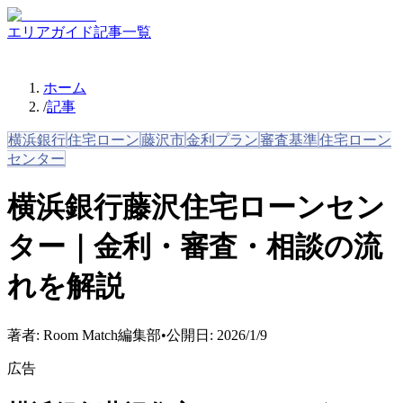
エリアガイド
記事一覧
ホーム
/
記事
横浜銀行
住宅ローン
藤沢市
金利プラン
審査基準
住宅ローン
センター
横浜銀行藤沢住宅ローンセン
ター｜金利・審査・相談の流
れを解説
著者:
Room Match編集部
•
公開日:
2026/1/9
広告