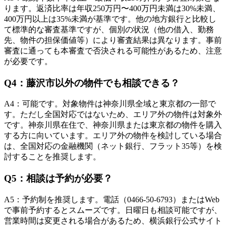
ります。返済比率は年収250万円〜400万円未満は30%未満、
400万円以上は35%未満が基準です。他の地方銀行と比較し
て標準的な審査基準ですが、個別の状況（他の借入、勤務
先、物件の担保価値等）により審査結果は異なります。事前
審査に通っても本審査で否決される可能性があるため、注意
が必要です。
Q
4
：
藤沢市以外の物件でも相談できる？
A
4
：
可能です。対象物件は神奈川県全域と東京都の一部で
す。ただし全国対応ではないため、エリア外の物件は対象外
です。神奈川県在住で、神奈川県または東京都の物件を購入
する方に向いています。エリア外の物件を検討している場合
は、全国対応の金融機関（ネット銀行、フラット35等）を検
討することを推奨します。
Q
5
：
相談は予約が必要？
A
5
：
予約制を推奨します。電話（0466-50-6793）またはWeb
で事前予約するとスムーズです。日曜日も相談可能ですが、
営業時間は変更される場合があるため、横浜銀行公式サイト