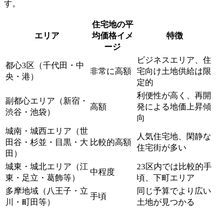
す。
住宅地の平
エリア
均価格イメ
特徴
ージ
ビジネスエリア、住
都心3区（千代田・中
非常に高額
宅向け土地供給は限
央・港）
定的
利便性が高く、再開
副都心エリア（新宿・
高額
発による地価上昇傾
渋谷・池袋）
向
城南・城西エリア（世
人気住宅地、閑静な
田谷・杉並・目黒・大
比較的高額
住宅街が多い
田）
城東・城北エリア（江
23区内では比較的手
中程度
東・足立・葛飾等）
頃、下町エリア
多摩地域（八王子・立
同じ予算でより広い
手頃
川・町田等）
土地が見つかる