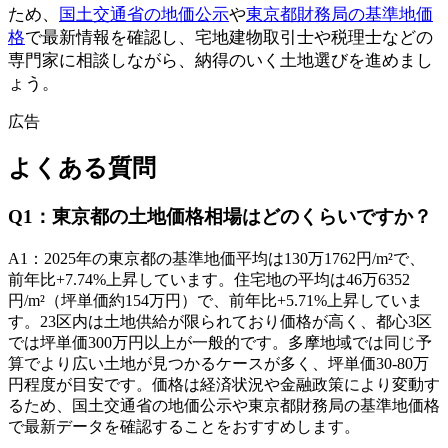
ため、
国土交通省の地価公示
や
東京都財務局の基準地価
格
で最新情報を確認し、宅地建物取引士や税理士などの
専門家に相談しながら、納得のいく土地選びを進めまし
ょう。
広告
よくある質問
Q
1
：
東京都の土地価格相場はどのくらいですか？
A
1
：
2025年の東京都の基準地価平均は130万1762円/m²で、
前年比+7.74%上昇しています。住宅地の平均は46万6352
円/m²（坪単価約154万円）で、前年比+5.71%上昇していま
す。23区内は土地供給が限られており価格が高く、都心3区
では坪単価300万円以上が一般的です。多摩地域では同じ予
算でより広い土地が見つかるケースが多く、坪単価30-80万
円程度が目安です。価格は経済状況や金融政策により変動す
るため、国土交通省の地価公示や東京都財務局の基準地価格
で最新データを確認することをおすすめします。