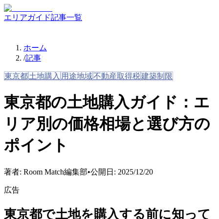
エリアガイド
記事一覧
ホーム
/
記事
東京都
土地購入
用途地域
不動産取得税
建築制限
東京都の土地購入ガイド：エ
リア別の価格相場と選び方の
ポイント
著者:
Room Match編集部
•
公開日:
2025/12/20
広告
東京都で土地を購入する前に知って