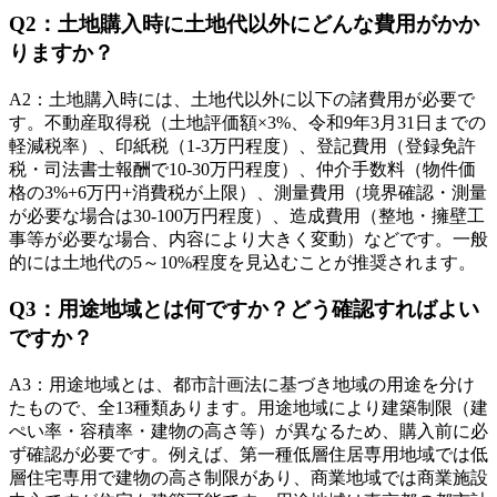
Q
2
：
土地購入時に土地代以外にどんな費用がかか
りますか？
A
2
：
土地購入時には、土地代以外に以下の諸費用が必要で
す。不動産取得税（土地評価額×3%、令和9年3月31日までの
軽減税率）、印紙税（1-3万円程度）、登記費用（登録免許
税・司法書士報酬で10-30万円程度）、仲介手数料（物件価
格の3%+6万円+消費税が上限）、測量費用（境界確認・測量
が必要な場合は30-100万円程度）、造成費用（整地・擁壁工
事等が必要な場合、内容により大きく変動）などです。一般
的には土地代の5～10%程度を見込むことが推奨されます。
Q
3
：
用途地域とは何ですか？どう確認すればよい
ですか？
A
3
：
用途地域とは、都市計画法に基づき地域の用途を分け
たもので、全13種類あります。用途地域により建築制限（建
ぺい率・容積率・建物の高さ等）が異なるため、購入前に必
ず確認が必要です。例えば、第一種低層住居専用地域では低
層住宅専用で建物の高さ制限があり、商業地域では商業施設