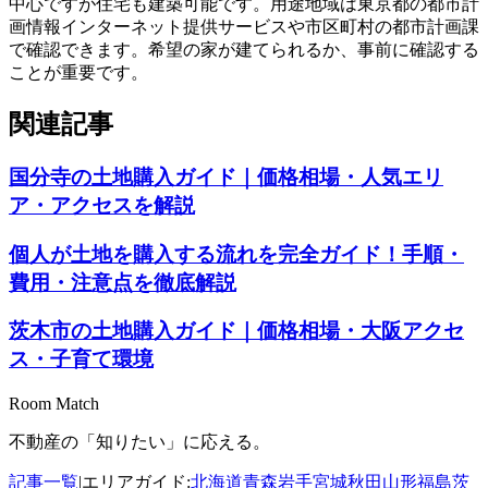
中心ですが住宅も建築可能です。用途地域は東京都の都市計
画情報インターネット提供サービスや市区町村の都市計画課
で確認できます。希望の家が建てられるか、事前に確認する
ことが重要です。
関連記事
国分寺の土地購入ガイド｜価格相場・人気エリ
ア・アクセスを解説
個人が土地を購入する流れを完全ガイド！手順・
費用・注意点を徹底解説
茨木市の土地購入ガイド｜価格相場・大阪アクセ
ス・子育て環境
Room Match
不動産の「知りたい」に応える。
記事一覧
|
エリアガイド:
北海道
青森
岩手
宮城
秋田
山形
福島
茨