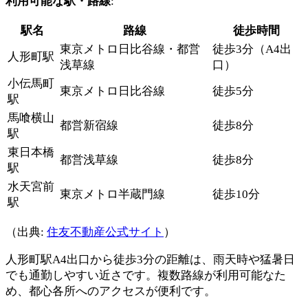
利用可能な駅・路線
:
駅名
路線
徒歩時間
東京メトロ日比谷線・都営
徒歩3分（A4出
人形町駅
浅草線
口）
小伝馬町
東京メトロ日比谷線
徒歩5分
駅
馬喰横山
都営新宿線
徒歩8分
駅
東日本橋
都営浅草線
徒歩8分
駅
水天宮前
東京メトロ半蔵門線
徒歩10分
駅
（出典:
住友不動産公式サイト
）
人形町駅A4出口から徒歩3分の距離は、雨天時や猛暑日
でも通勤しやすい近さです。複数路線が利用可能なた
め、都心各所へのアクセスが便利です。