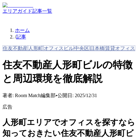
エリアガイド
記事一覧
ホーム
/
記事
住友不動産
人形町
オフィスビル
中央区
日本橋
賃貸オフィス
住友不動産人形町ビルの特徴
と周辺環境を徹底解説
著者:
Room Match編集部
•
公開日:
2025/12/31
広告
人形町エリアでオフィスを探すなら
知っておきたい住友不動産人形町ビ