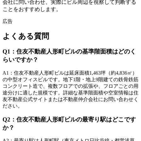
会社に問い合わせ、実際にビル周辺を視察して判断する
ことをおすすめします。
広告
よくある質問
Q
1
：
住友不動産人形町ビルの基準階面積はどのく
らいですか？
A
1
：
住友不動産人形町ビルは延床面積1,463坪（約4,836㎡）
の中型オフィスビルです。地下1階・地上9階建ての鉄骨鉄筋
コンクリート造で、複数フロアでの拡張や、フロアごとの用
途分けに適した規模です。詳細な基準階面積や空室情報は住
友不動産公式サイトまたは不動産仲介会社にお問い合わせく
ださい。
Q
2
：
住友不動産人形町ビルの最寄り駅はどこです
か？
A
2
：
最寄り駅は人形町駅（東京メトロ日比谷線・都営浅草