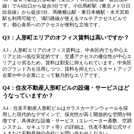
線）でA4出口から徒歩3分です。小伝馬町駅（東京メトロ日
比谷線）から徒歩5分、馬喰横山駅・東日本橋駅・水天宮前
駅も利用可能で、5駅5路線が使えるマルチアクセスビルで
す。都心各所へのアクセスが便利な立地です。
Q
3
：
人形町エリアのオフィス賃料は高いですか？
A
3
：
人形町エリアのオフィス賃料は、中央区内でも中心エ
リアと比べ低位安定的です。交通アクセスの優位性が中心エ
リアより劣るため、賃料は割安に抑えられています。中央区
のブランド力を活用しつつ、賃料を抑えたいスタートアップ
企業や中小企業にとって魅力的なエリアです。
Q
4
：
住友不動産人形町ビルの設備・サービスはど
うなっていますか？
A
4
：
住友不動産人形町ビルはガラスカーテンウォールを採
用した現代的なデザインで、採光性が高く開放的な空間が特
徴です。具体的な設備・サービス（エレベーター基数、空調
システム、セキュリティ等）の詳細は、住友不動産公式サイ
トまたは不動産仲介会社にお問い合わせください。