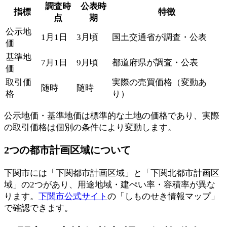
調査時
公表時
指標
特徴
点
期
公示地
1月1日
3月頃
国土交通省が調査・公表
価
基準地
7月1日
9月頃
都道府県が調査・公表
価
取引価
実際の売買価格（変動あ
随時
随時
格
り）
公示地価・基準地価は標準的な土地の価格であり、実際
の取引価格は個別の条件により変動します。
2つの都市計画区域について
下関市には「下関都市計画区域」と「下関北都市計画区
域」の2つがあり、用途地域・建ぺい率・容積率が異な
ります。
下関市公式サイト
の「しものせき情報マップ」
で確認できます。