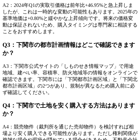
A
2
：
2024年Q1の実取引価格は前年比+46.95%と急上昇しま
したが、これは一時的な変動の可能性もあります。2025年の
基準地価は+0.80%と緩やかな上昇傾向です。将来の価格変
動は保証されないため、購入タイミングは専門家に相談する
ことをおすすめします。
Q
3
：
下関市の都市計画情報はどこで確認できます
か？
A
3
：
下関市公式サイトの「しものせき情報マップ」で用途
地域、建ぺい率、容積率、防火地域等の情報をオンラインで
確認できます。下関市には「下関都市計画区域」と「下関北
都市計画区域」の2つがあり、規制が異なるため購入前に必
ず確認してください。
Q
4
：
下関市で土地を安く購入する方法はあります
か？
A
4
：
競売物件（裁判所を通じた売却物件）を検討すれば相
場より安く購入できる可能性があります。ただし権利関係が
複雑な場合や瑕疵が隠れている場合があるため、不動産会社