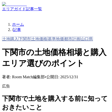
エリアガイド
記事一覧
ホーム
/
記事
土地購入
下関市
土地価格
基準地価
都市計画
山口県
下関市の土地価格相場と購入
エリア選びのポイント
著者:
Room Match編集部
•
公開日:
2025/12/31
広告
下関市で土地を購入する前に知って
おきたいこと