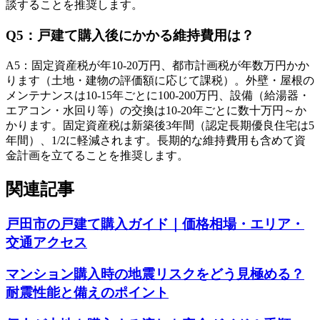
談することを推奨します。
Q
5
：
戸建て購入後にかかる維持費用は？
A
5
：
固定資産税が年10-20万円、都市計画税が年数万円かか
ります（土地・建物の評価額に応じて課税）。外壁・屋根の
メンテナンスは10-15年ごとに100-200万円、設備（給湯器・
エアコン・水回り等）の交換は10-20年ごとに数十万円～か
かります。固定資産税は新築後3年間（認定長期優良住宅は5
年間）、1/2に軽減されます。長期的な維持費用も含めて資
金計画を立てることを推奨します。
関連記事
戸田市の戸建て購入ガイド｜価格相場・エリア・
交通アクセス
マンション購入時の地震リスクをどう見極める？
耐震性能と備えのポイント