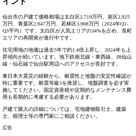
イント
仙台市の戸建て価格相場は太白区2,719万円、泉区2,925
万円、青葉区2,947万円、若林区3,908万円（2024年Q1-
Q3平均）です。太白区が人気エリアの34%を占め、長町
エリアの再開発が進行中です。
住宅用地の地価は過去5年で約1.4倍上昇し、2024年も上
昇傾向が続いています。地下鉄南北線・東西線、JR仙山
線・仙石線で仙台駅周辺へのアクセスが良好です。
東日本大震災の経験から、耐震性と地盤の安定性確認が
特に重要です。耐震等級3を推奨し、地盤調査を必ず実
施してください。固定資産税や定期的なメンテナンス費
用も長期的に考慮する必要があります。
戸建て購入の詳細については、宅地建物取引士、建築
士、税理士等の専門家にご相談ください。
広告