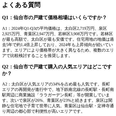
よくある質問
Q
1
：
仙台市の戸建て価格相場はいくらですか？
A
1
：
2024年Q1-Q3の平均価格は、太白区2,719万円、泉区
2,925万円、青葉区2,947万円、若林区3,908万円です。若林区
が最も高額で、太白区が最も安価です。住宅用地の地価は過
去5年で約1.4倍上昇しており、2024年も上昇傾向が続いてい
ます。エリアにより価格帯が大きく異なるため、複数のエリ
アで比較検討することを推奨します。
Q
2
：
仙台市で戸建て購入の人気エリアはどこです
か？
A
2
：
太白区が人気エリアの34%を占め最も人気です。長町
エリアの再開発が進行中で、地下鉄南北線の長町駅・長町南
駅周辺に商業施設「ララガーデン長町」等が開業していま
す。次いで泉区が26%、青葉区が23%と続きます。泉区は閑
静な住宅地で子育て世帯に人気、青葉区は仙台駅・定禅寺通
り周辺の都心部で利便性が高いエリアです。