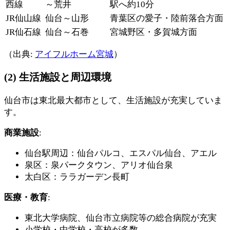
西線
～荒井
駅へ約10分
JR仙山線
仙台～山形
青葉区の愛子・陸前落合方面
JR仙石線
仙台～石巻
宮城野区・多賀城方面
（出典:
アイフルホーム宮城
）
(2) 生活施設と周辺環境
仙台市は東北最大都市として、生活施設が充実していま
す。
商業施設
:
仙台駅周辺：仙台パルコ、エスパル仙台、アエル
泉区：泉パークタウン、アリオ仙台泉
太白区：ララガーデン長町
医療・教育
:
東北大学病院、仙台市立病院等の総合病院が充実
小学校・中学校・高校が多数