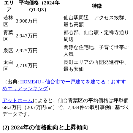
エリ
平均価格（2024年
特徴
ア
Q1-Q3）
若林
仙台駅周辺、アクセス抜群、
3,908万円
区
最も高額
青葉
都心部、仙台駅・定禅寺通り
2,947万円
区
周辺
閑静な住宅地、子育て世帯に
泉区
2,925万円
人気
太白
長町エリアの再開発進行中、
2,719万円
区
最も安価
（出典:
HOME4U - 仙台市で一戸建てを建てる！おすす
めエリアランキング
）
アットホーム
によると、仙台青葉区の平均価格は坪単価
68.3万円（20.7万円/㎡）で、7,434件の取引事例に基づく
データです。
(2) 2024年の価格動向と上昇傾向