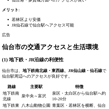
仙台港・多賀城方面へのアクセスが良い
メリット
:
若林区より安価
JR仙石線で仙台駅へアクセス可能
広告
仙台市の交通アクセスと生活環境
(1) 地下鉄・JR沿線の利便性
仙台市は、
地下鉄南北線・東西線、JR仙山線・仙石線
で
仙台駅周辺へのアクセスが良好です。
路線
主要駅
特徴
地下鉄南
泉区・太白区から仙台駅へ約
泉中央～富沢
北線
10-20分
地下鉄東
八木山動物公園
青葉区・若林区を横断、仙台