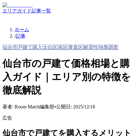
エリアガイド
記事一覧
ホーム
/
記事
仙台市
戸建て購入
太白区
泉区
青葉区
耐震性
地盤調査
仙台市の戸建て価格相場と購
入ガイド｜エリア別の特徴を
徹底解説
著者:
Room Match編集部
•
公開日:
2025/12/18
広告
仙台市で戸建てを購入するメリット