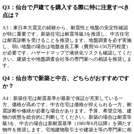
Q
3
：
仙台で戸建てを購入する際に特に注意すべき
点は？
A
3
：
東日本大震災の経験から、耐震性と地盤の安定性確認
が特に重要です。新築住宅は耐震等級3を推奨し、中古住宅
は耐震診断を受けることを推奨します。地盤調査を必ず実施
し、弱い地盤の場合は地盤改良工事（費用50-150万円程度）
が必要です。ハザードマップで液状化リスクも確認してくだ
さい。建築士や地盤調査会社等の専門家への相談を推奨しま
す。
Q
4
：
仙台市で新築と中古、どちらがおすすめです
か？
A
4
：
新築住宅は耐震基準が最新で保証が充実している一
方、価格が高めです。中古住宅は価格が抑えられる一方、耐
震診断や修繕が必要な場合があります。予算、希望立地、建
物の状態を総合的に判断してください。新築の場合は耐震等
級3を、中古の場合は新耐震基準（1981年6月以降）を満たす
物件を推奨します。宅地建物取引士や建築士等の専門家に相