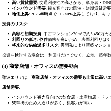
高い賃貸需要
: 交通利便性の高さから、単身者・DI
インバウンド需要
: 観光客向けの民泊・短期賃貸需
地価上昇
: 2025年時点で+15.40%上昇してお
投資のリスク
:
高額な初期投資
: 中古マンション70m²で約5,450万
利回りの低さ
: 物件価格が高いため、表面利回りは3
将来的な供給過多リスク
: 再開発により新築マンシ
投資を検討する場合は、利回りだけでなく、立地・築年
(3) 商業店舗・オフィスの需要動向
難波エリアは、
商業店舗・オフィスの需要も非常に高い
店舗需要
:
インバウンド観光客向けの飲食店・土産物店・ドラ
繁華街のため人通りが多く、集客力が高い