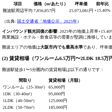
項目
価格（m²あたり）
坪単価
前年比
+15.40%
難波駅周辺平均
7,856,857円
25,973,081円
（出典:
国土交通省「地価公示」2025年
）
インバウンド観光回復の影響
: 2025年の地価上昇率+
商業施設・ホテル・飲食店等の需要が堅調に推移してい
難波エリアの地価は
大阪市内でも最高水準
であり、坪単価
(2) 賃貸相場（ワンルーム6.5万円〜2LDK 18.5万
難波駅徒歩1〜5分圏内の賃貸相場は以下の通りです：
間取り
賃貸相場（月額）
ワンルーム（25-30m²）
65,000円
1DK（30-40m²）
95,000円
1LDK（40-50m²）
125,000円
2LDK（50-70m²）
185,000円