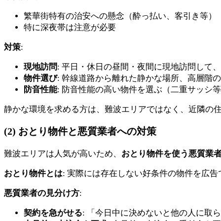
繁華街特有の治安への懸念（酔っ払い、客引き等）
特に深夜帯は注意が必要
対策
:
現地訪問
: 平日・休日の昼間・夜間に現地訪問して
物件選び
: 幹線道路から離れた静かな場所、高層階
防音性能
: 防音性能の高い物件を選ぶ（二重サッシ
静かな環境を求める方は、難波エリアではなく、近隣の
(2) おとり物件と悪質業者への対策
難波エリアは人気が高いため、
おとり物件を使う悪質業
おとり物件とは
: 実際には存在しない好条件の物件を広
悪質業者の見分け方
:
契約を急がせる
: 「今日中に決めないと他の人に取