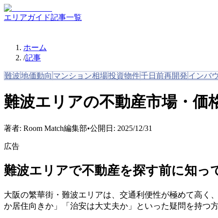
エリアガイド
記事一覧
ホーム
/
記事
難波
地価動向
マンション相場
投資物件
千日前再開発
インバ
難波エリアの不動産市場・価
著者:
Room Match編集部
•
公開日:
2025/12/31
広告
難波エリアで不動産を探す前に知っ
大阪の繁華街・難波エリアは、交通利便性が極めて高く
か居住向きか」「治安は大丈夫か」といった疑問を持つ