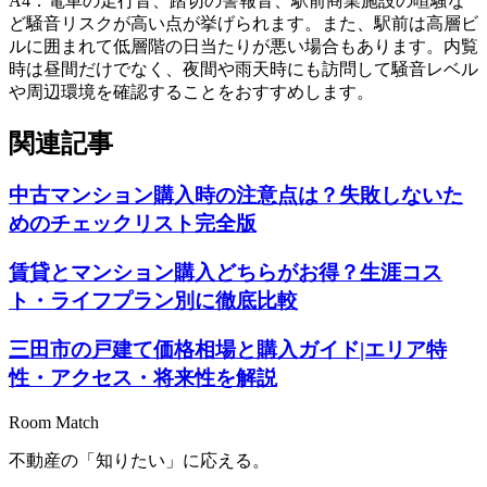
A
4
：
電車の走行音、踏切の警報音、駅前商業施設の喧騒な
ど騒音リスクが高い点が挙げられます。また、駅前は高層ビ
ルに囲まれて低層階の日当たりが悪い場合もあります。内覧
時は昼間だけでなく、夜間や雨天時にも訪問して騒音レベル
や周辺環境を確認することをおすすめします。
関連記事
中古マンション購入時の注意点は？失敗しないた
めのチェックリスト完全版
賃貸とマンション購入どちらがお得？生涯コス
ト・ライフプラン別に徹底比較
三田市の戸建て価格相場と購入ガイド|エリア特
性・アクセス・将来性を解説
Room Match
不動産の「知りたい」に応える。