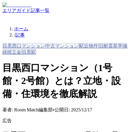
エリアガイド
記事一覧
ホーム
/
記事
目黒西口マンション
中古マンション
駅近物件
旧耐震基準
修
繕積立金
目黒駅
目黒西口マンション（1号
館・2号館）とは？立地・設
備・住環境を徹底解説
著者:
Room Match編集部
•
公開日:
2025/12/17
広告