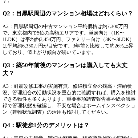
す。
Q
2
：
目黒駅周辺のマンション相場はどれくらい？
A
2
：
目黒駅周辺の中古マンション平均価格は約7,300万円
で、東京都内で5位の高額エリアです。単身向け（1K〜
1LDK）は平均約3,454万円、ファミリー向け（3K〜3LDK）
は平均約6,350万円が目安です。3年前と比較して約26%上昇
しており、値上がり傾向が続いています。
Q
3
：
築50年前後のマンションは購入しても大丈
夫？
A
3
：
耐震改修工事の実施有無、修繕積立金の残高・滞納状
況、管理組合の活動状況を重点的に確認すれば、購入を検討
できる物件も多くあります。重要事項調査報告書や総会議事
録で管理状態を確認し、不安な場合はホームインスペクショ
ン（建物状況調査）の活用も検討してください。
Q
4
：
駅徒歩1分のデメリットは？