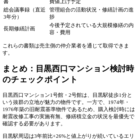
書
費値上げ予定
総会議事録（直近
管理組合の活動状況・修繕計画の進
3年分）
捗
今後予定されている大規模修繕の内
長期修繕計画
容・費用
これらの書類は売主側の仲介業者を通じて取得できま
す。
まとめ：目黒西口マンション検討時
のチェックポイント
目黒西口マンション1号館・2号館は、目黒駅徒歩1分と
いう抜群の立地が魅力の物件です。一方で、1974年・
1976年築の旧耐震基準物件であるため、購入検討時には
耐震改修工事の実施有無、修繕積立金の状況を最優先で
確認する必要があります。
目黒駅周辺は3年前比+26%と値上がりが続いているエリ