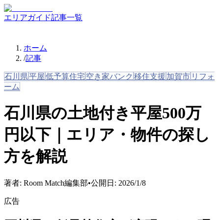
エリアガイド
記事一覧
ホーム
/
記事
石川県
平屋
低予算住宅
空き家バンク
移住支援
加賀市
リフォ
ーム
石川県の土地付き平屋500万
円以下｜エリア・物件の探し
方を解説
著者:
Room Match編集部
•
公開日:
2026/1/8
広告