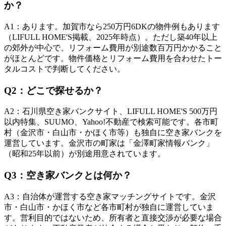
か？
A
1
：
あります。加賀市なら250万円6DKの物件例もあります
（LIFULL HOME'S掲載、2025年時点）。ただし築40年以上
の郊外が中心で、リフォーム費用が別途数百万円かかること
がほとんどです。物件価格とリフォーム費用を合わせたトー
タルコストで判断してください。
Q
2
：
どこで探せるか？
A
2
：
石川県空き家バンクサイト、LIFULL HOME'S 500万円
以内特集、SUUMO、Yahoo!不動産で検索可能です。各市町
村（金沢市・白山市・かほく市等）も独自に空き家バンクを
運営しています。金沢市の町家は「金澤町家情報バンク」
（昭和25年以前）が別途用意されています。
Q
3
：
空き家バンクとは何か？
A
3
：
自治体が運営する空き家マッチングサイトです。金沢
市・白山市・かほく市など各市町村が独自に運営していま
す。営利目的ではないため、所有者と直接交渉が必要な場合