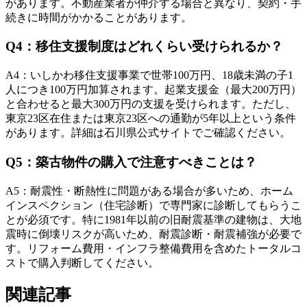
があります。不動産業者が仲介する場合と異なり、契約・手
続きに時間がかかることがあります。
Q
4
：
移住支援制度はどれくらい受けられるか？
A
4
：
いしかわ移住支援事業で世帯100万円、18歳未満の子1
人につき100万円加算されます。起業支援金（最大200万円）
と合わせると最大300万円の支援を受けられます。ただし、
東京23区在住または東京23区への通勤が5年以上という条件
があります。詳細は石川県公式サイトでご確認ください。
Q
5
：
築古物件の購入で注意すべきことは？
A
5
：
耐震性・断熱性に問題がある場合が多いため、ホーム
インスペクション（住宅診断）で専門家に診断してもらうこ
とが必須です。特に1981年以前の旧耐震基準の建物は、大地
震時に倒壊リスクが高いため、耐震診断・耐震補強が必要で
す。リフォーム費用・インフラ整備費用を含めたトータルコ
ストで購入判断してください。
関連記事