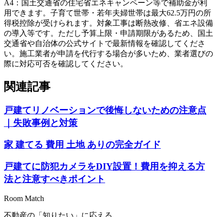
A
4
：
国土交通省の住宅省エネキャンペーン等で補助金が利
用できます。子育て世帯・若年夫婦世帯は最大62.5万円の所
得税控除が受けられます。対象工事は断熱改修、省エネ設備
の導入等です。ただし予算上限・申請期限があるため、国土
交通省や自治体の公式サイトで最新情報を確認してくださ
い。施工業者が申請を代行する場合が多いため、業者選びの
際に対応可否を確認してください。
関連記事
戸建てリノベーションで後悔しないための注意点
｜失敗事例と対策
家 建てる 費用 土地 ありの完全ガイド
戸建てに防犯カメラをDIY設置！費用を抑える方
法と注意すべきポイント
Room Match
不動産の「知りたい」に応える。