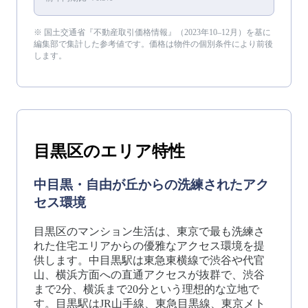
※ 国土交通省『不動産取引価格情報』（
2023年10–12月
）を基に
編集部で集計した参考値です。価格は物件の個別条件により前後
します。
目黒区
のエリア特性
中目黒・自由が丘からの洗練されたアク
セス環境
目黒区のマンション生活は、東京で最も洗練さ
れた住宅エリアからの優雅なアクセス環境を提
供します。中目黒駅は東急東横線で渋谷や代官
山、横浜方面への直通アクセスが抜群で、渋谷
まで2分、横浜まで20分という理想的な立地で
す。目黒駅はJR山手線、東急目黒線、東京メト