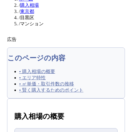
/
購入相場
/
東京都
/
目黒区
/
マンション
広告
このページの内容
•
購入相場の概要
•
エリア特性
•
㎡単価・取引件数の推移
•
賢く購入するためのポイント
購入
相場の概要