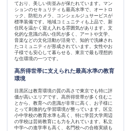
ており、美しい街並みが保たれています。マン
ションのセキュリティも最高水準で、オートロ
ック、防犯カメラ、コンシェルジュサービスが
標準装備です。地域コミュニティも上品で、新
住民を温かく迎え入れる雰囲気があります。文
化的な意識の高い住民が多く、アートや文学、
音楽などの文化活動が活発で、知的で洗練され
たコミュニティが形成されています。女性やお
子様でも安心して暮らせる、東京で最も理想的
な住環境の一つです。
高所得世帯に支えられた最高水準の教育
環境
目黒区は教育環境の質の高さで東京でも特に評
価が高いエリアです。高所得世帯が多く住むこ
とから、教育への意識が非常に高く、お子様に
とって刺激的な学習環境が整っています。区立
小中学校の教育水準も高く、特に学芸大学周辺
の学校は芸術教育にも力を入れています。私立
中学への進学率も高く、名門校への合格実績も