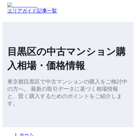
エリアガイド
記事一覧
目黒区
の
中古マンション
購
入
相場・価格情報
東京都
目黒区
で
中古マンション
の
購入
をご検討中
の方へ。 最新の取引データに基づく相場情報
と、
賢く購入するためのポイント
をご紹介しま
す。
ホーム