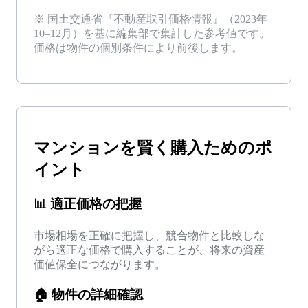
※ 国土交通省『不動産取引価格情報』（
2023年
10–12月
）を基に編集部で集計した参考値です。
価格は物件の個別条件により前後します。
マンション
を
賢く購入
ためのポ
イント
📊
適正価格の把握
市場相場を正確に把握し、競合物件と比較しな
がら適正な価格で購入することが、将来の資産
価値保全につながります。
🏠
物件の詳細確認