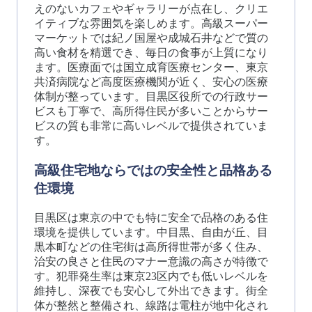
えのないカフェやギャラリーが点在し、クリエ
イティブな雰囲気を楽しめます。高級スーパー
マーケットでは紀ノ国屋や成城石井などで質の
高い食材を精選でき、毎日の食事が上質になり
ます。医療面では国立成育医療センター、東京
共済病院など高度医療機関が近く、安心の医療
体制が整っています。目黒区役所での行政サー
ビスも丁寧で、高所得住民が多いことからサー
ビスの質も非常に高いレベルで提供されていま
す。
高級住宅地ならではの安全性と品格ある
住環境
目黒区は東京の中でも特に安全で品格のある住
環境を提供しています。中目黒、自由が丘、目
黒本町などの住宅街は高所得世帯が多く住み、
治安の良さと住民のマナー意識の高さが特徴で
す。犯罪発生率は東京23区内でも低いレベルを
維持し、深夜でも安心して外出できます。街全
体が整然と整備され、線路は電柱が地中化され