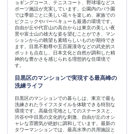
ョギングコース、テニスコート、野球場などス
ポーツ施設が充実しています。公園内のバラ園
では季節ごとに美しい花々を楽しめ、家族での
ピクニックやバーベキューも最適の環境です。
自由が丘や代官山の高台からは東京の美しい夜
景や富士山の雄大な姿を望むことができ、マン
ションからの眺望も素晴らしいものが期待でき
ます。目黒不動尊や五百羅漢寺などの武史的ス
ポットも点在し、日本文化と自然が調和した精
神的な豊かさを感じられる理想的な住環境で
す。
目黒区のマンションで実現する最高峰の
洗練ライフ
目黒区のマンションでの暮らしは、東京で最も
洗練されたライフスタイルを体験できる特別な
環境です。高級住宅地としてのステータスと、
渋谷や中目黒の文化的な刺激、自由が丘のオシ
ャレな雰囲気が絶妙に調和しています。最新の
タワーマンションでは、最高水準の共用施設と