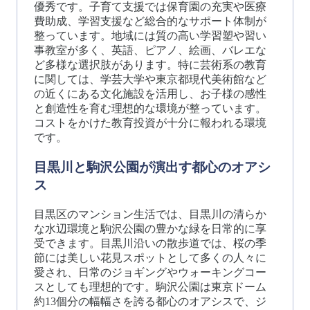
優秀です。子育て支援では保育園の充実や医療
費助成、学習支援など総合的なサポート体制が
整っています。地域には質の高い学習塑や習い
事教室が多く、英語、ピアノ、絵画、バレエな
ど多様な選択肢があります。特に芸術系の教育
に関しては、学芸大学や東京都現代美術館など
の近くにある文化施設を活用し、お子様の感性
と創造性を育む理想的な環境が整っています。
コストをかけた教育投資が十分に報われる環境
です。
目黒川と駒沢公園が演出す都心のオアシ
ス
目黒区のマンション生活では、目黒川の清らか
な水辺環境と駒沢公園の豊かな緑を日常的に享
受できます。目黒川沿いの散歩道では、桜の季
節には美しい花見スポットとして多くの人々に
愛され、日常のジョギングやウォーキングコー
スとしても理想的です。駒沢公園は東京ドーム
約13個分の幅幅さを誇る都心のオアシスで、ジ