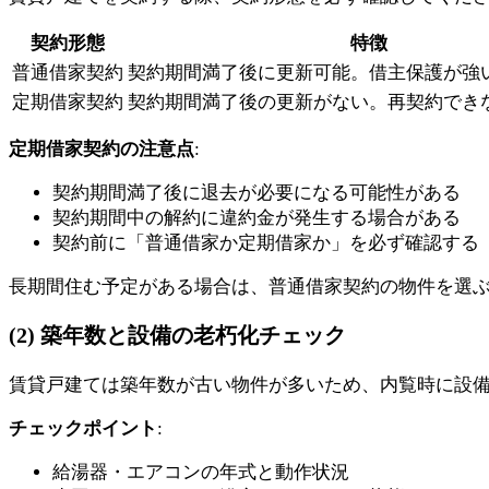
契約形態
特徴
普通借家契約
契約期間満了後に更新可能。借主保護が強
定期借家契約
契約期間満了後の更新がない。再契約でき
定期借家契約の注意点
:
契約期間満了後に退去が必要になる可能性がある
契約期間中の解約に違約金が発生する場合がある
契約前に「普通借家か定期借家か」を必ず確認する
長期間住む予定がある場合は、普通借家契約の物件を選
(2) 築年数と設備の老朽化チェック
賃貸戸建ては築年数が古い物件が多いため、内覧時に設
チェックポイント
:
給湯器・エアコンの年式と動作状況