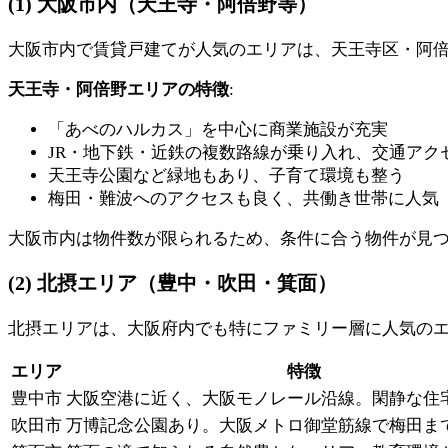
(1) 大阪市内（天王寺・阿倍野等）
大阪市内で賃貸戸建てが人気のエリアは、天王寺区・阿
天王寺・阿倍野エリアの特徴
:
「あべのハルカス」を中心に商業施設が充実
JR・地下鉄・近鉄の複数路線が乗り入れ、交通アク
天王寺公園など緑地もあり、子育て環境も整う
梅田・難波へのアクセスも良く、共働き世帯に人気
大阪市内は物件数が限られるため、条件に合う物件が見
(2) 北摂エリア（豊中・吹田・箕面）
北摂エリアは、大阪府内でも特にファミリー層に人気の
エリア
特徴
豊中市
大阪空港に近く、大阪モノレール沿線。閑静な住
吹田市
万博記念公園あり。大阪メトロ御堂筋線で梅田ま