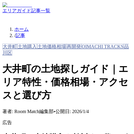
エリアガイド
記事一覧
ホーム
/
記事
大井町
土地購入
土地価格相場
再開発
OIMACHI TRACKS
品
川区
大井町の土地探しガイド｜エ
リア特性・価格相場・アクセ
スと選び方
著者:
Room Match編集部
•
公開日:
2026/1/4
広告