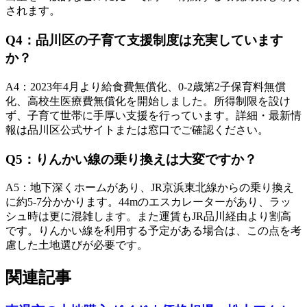
されます。
Q
4
：
品川区の子育て支援制度は充実しています
か？
A
4
：
2023年4月より給食費無償化、0-2歳第2子保育料無償
化、高校生医療費無償化を開始しました。所得制限を設け
ず、子育て世帯に手厚い支援を行っています。詳細・最新情
報は品川区公式サイトまたは窓口でご確認ください。
Q
5
：
りんかい線の乗り換えは大変ですか？
A
5
：
地下深くホームがあり、JR京浜東北線からの乗り換え
に約5-7分かかります。44mのエスカレーターがあり、ラッ
シュ時は更に混雑します。また運賃もJR品川経由より割高
です。りんかい線を利用する予定がある場合は、この点を考
慮した土地選びが必要です。
関連記事