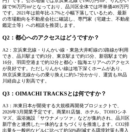
円）です。公示地価では京浜東北線で196万円/m²、りんかい
線で96万円/m²となっており、品川区全体では坪単価409万円
です。2021年は前年比-3.7%と小幅下落しているため、最新
の市場動向を不動産会社に確認し、専門家（宅建士、不動産
鑑定士等）への相談を推奨します。
Q
2
：
都心へのアクセスはどうですか？
A
2
：
京浜東北線・りんかい線・東急大井町線の3路線が利用
でき、品川駅まで約3分、東京駅まで約15分、新宿駅まで約
16分、羽田空港まで約32分と都心・臨海エリアへのアクセス
が良好です。ただしりんかい線は地下深くホームがあり、
JR京浜東北線からの乗り換えに約5-7分かかり、運賃もJR品
川経由より割高です。
Q
3
：
OIMACHI TRACKSとは何ですか？
A
3
：
JR東日本が開発する大規模再開発プロジェクトで、
2026年3月開業予定です。商業81店舗、ホテル、TOHOシネ
マズ、温浴施設「サウナメッツァ」などが集約され、品川区
新庁舎と連携した一体的なまちづくりを推進します。CO2排
出量を一般的なビルに比べて約50%削減する環境対策も導入