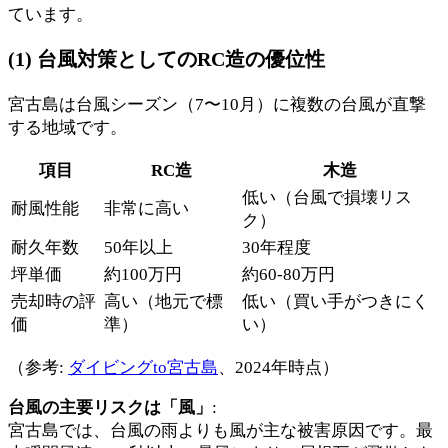
ています。
(1) 台風対策としてのRC造の優位性
宮古島は台風シーズン（7〜10月）に複数の台風が直撃
する地域です。
項目
RC造
木造
低い（台風で損壊リス
耐風性能
非常に高い
ク）
耐久年数
50年以上
30年程度
坪単価
約100万円
約60-80万円
売却時の評
高い（地元で標
低い（買い手がつきにく
価
準）
い）
（参考:
ダイビングto宮古島
、2024年時点）
台風の主要リスクは「風」
:
宮古島では、台風の雨よりも風が主な被害原因です。最