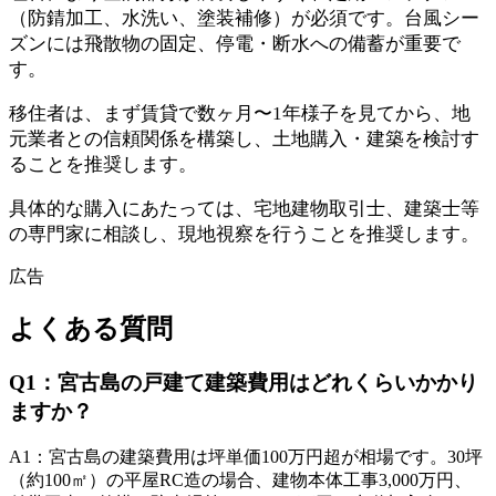
（防錆加工、水洗い、塗装補修）が必須です。台風シー
ズンには飛散物の固定、停電・断水への備蓄が重要で
す。
移住者は、まず賃貸で数ヶ月〜1年様子を見てから、地
元業者との信頼関係を構築し、土地購入・建築を検討す
ることを推奨します。
具体的な購入にあたっては、宅地建物取引士、建築士等
の専門家に相談し、現地視察を行うことを推奨します。
広告
よくある質問
Q
1
：
宮古島の戸建て建築費用はどれくらいかかり
ますか？
A
1
：
宮古島の建築費用は坪単価100万円超が相場です。30坪
（約100㎡）の平屋RC造の場合、建物本体工事3,000万円、