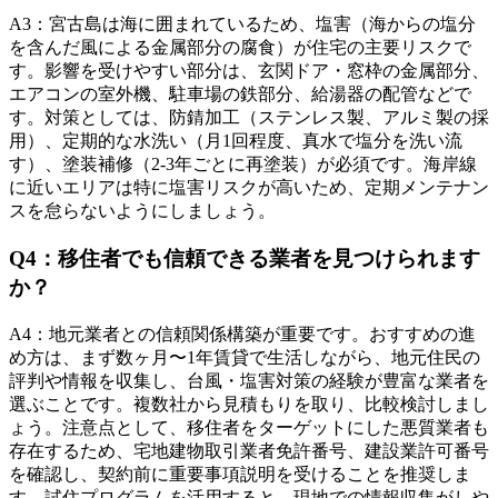
A
3
：
宮古島は海に囲まれているため、塩害（海からの塩分
を含んだ風による金属部分の腐食）が住宅の主要リスクで
す。影響を受けやすい部分は、玄関ドア・窓枠の金属部分、
エアコンの室外機、駐車場の鉄部分、給湯器の配管などで
す。対策としては、防錆加工（ステンレス製、アルミ製の採
用）、定期的な水洗い（月1回程度、真水で塩分を洗い流
す）、塗装補修（2-3年ごとに再塗装）が必須です。海岸線
に近いエリアは特に塩害リスクが高いため、定期メンテナン
スを怠らないようにしましょう。
Q
4
：
移住者でも信頼できる業者を見つけられます
か？
A
4
：
地元業者との信頼関係構築が重要です。おすすめの進
め方は、まず数ヶ月〜1年賃貸で生活しながら、地元住民の
評判や情報を収集し、台風・塩害対策の経験が豊富な業者を
選ぶことです。複数社から見積もりを取り、比較検討しまし
ょう。注意点として、移住者をターゲットにした悪質業者も
存在するため、宅地建物取引業者免許番号、建設業許可番号
を確認し、契約前に重要事項説明を受けることを推奨しま
す。試住プログラムを活用すると、現地での情報収集がしや