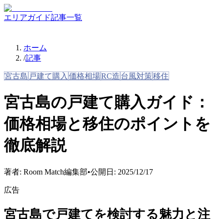
エリアガイド
記事一覧
ホーム
/
記事
宮古島
戸建て購入
価格相場
RC造
台風対策
移住
宮古島の戸建て購入ガイド：
価格相場と移住のポイントを
徹底解説
著者:
Room Match編集部
•
公開日:
2025/12/17
広告
宮古島で戸建てを検討する魅力と注