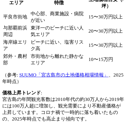
エリア
特徴
坪）
中心部、商業施設・病院
平良市街地
15〜30万円以上
が近い
与那覇前浜
東洋一のビーチに近い人
20〜30万円以上
周辺
気エリア
海岸線エリ
ビーチに近い、塩害リス
15〜30万円以上
ア
ク高
郊外・農村
市街地から離れた静かな
10〜15万円
部
エリア
（参考:
SUUMO「宮古島市の土地価格相場情報」
、2025
年時点）
価格上昇トレンド
:
宮古島の年間観光客数は2010年代の約30万人から2019年
には100万人超に増加し、観光需要により不動産価格が
上昇しています。コロナ禍で一時的に落ち着いたもの
の、2025年時点でも高止まり傾向です。