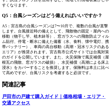
すくなります。
Q
5
：
台風シーズンはどう備えればいいですか？
A
5
：
宮古島の台風シーズンは7〜10月で、複数の台風が直撃
します。台風接近時の備えとして、飛散物の固定・屋内への
移動（物干し竿、植木鉢等）、窓ガラスへの飛散防止フィル
ム貼付、停電・断水に備えた備蓄（水、食料、懐中電灯、携
帯バッテリー）、車両の高台移動（高潮・冠水リスクのある
エリア）が推奨されます。宮古島市公式サイトでは台風対策
のガイドを公開しています。また、火災保険で風災補償（屋
根瓦の飛散、窓ガラスの破損）、水災補償（高潮による床上
浸水）をカバーすることを推奨します。保険料は本土に比べ
て高めですが、台風リスクを考慮すると必須です。
関連記事
戸田市の戸建て購入ガイド｜価格相場・エリア・
交通アクセス