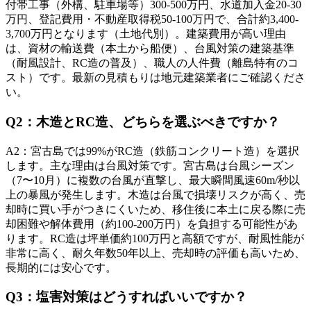
付帯工事（外構、駐車場等）300-500万円、水道加入金20-30
万円、登記費用・不動産取得税50-100万円で、合計約3,400-
3,700万円となります（土地代別）。建築費用が高い理由
は、資材の輸送費（本土から船便）、台風対策の建築基準
（耐風設計、RC造の普及）、職人の人件費（離島特有のコ
スト）です。最新の見積もりは地元建築業者にご確認くださ
い。
Q
2
：
木造とRC造、どちらを選ぶべきですか？
A
2
：
宮古島では99%がRC造（鉄筋コンクリート造）を選択
します。主な理由は台風対策です。宮古島は台風シーズン
（7〜10月）に複数の台風が直撃し、最大瞬間風速60m/秒以
上の暴風が発生します。木造は台風で損壊リスクが高く、売
却時に買い手がつきにくいため、移住後に本土に戻る際に売
却困難や解体費用（約100-200万円）を負担する可能性があ
ります。RC造は坪単価約100万円と高額ですが、耐風性能が
非常に高く、耐久年数50年以上、売却時の評価も高いため、
長期的には安心です。
Q
3
：
塩害対策はどうすればいいですか？