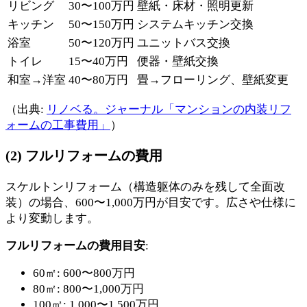
リビング
30〜100万円
壁紙・床材・照明更新
キッチン
50〜150万円
システムキッチン交換
浴室
50〜120万円
ユニットバス交換
トイレ
15〜40万円
便器・壁紙交換
和室→洋室
40〜80万円
畳→フローリング、壁紙変更
（出典:
リノベる。ジャーナル「マンションの内装リフ
ォームの工事費用」
）
(2) フルリフォームの費用
スケルトンリフォーム（構造躯体のみを残して全面改
装）の場合、600〜1,000万円が目安です。広さや仕様に
より変動します。
フルリフォームの費用目安
:
60㎡: 600〜800万円
80㎡: 800〜1,000万円
100㎡: 1,000〜1,500万円