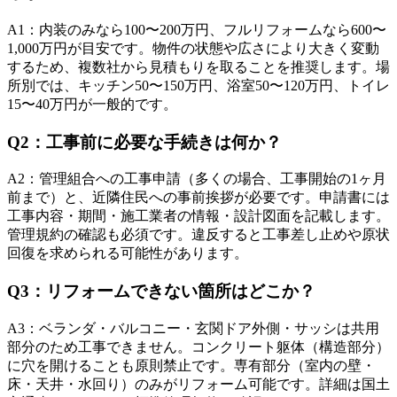
A
1
：
内装のみなら100〜200万円、フルリフォームなら600〜
1,000万円が目安です。物件の状態や広さにより大きく変動
するため、複数社から見積もりを取ることを推奨します。場
所別では、キッチン50〜150万円、浴室50〜120万円、トイレ
15〜40万円が一般的です。
Q
2
：
工事前に必要な手続きは何か？
A
2
：
管理組合への工事申請（多くの場合、工事開始の1ヶ月
前まで）と、近隣住民への事前挨拶が必要です。申請書には
工事内容・期間・施工業者の情報・設計図面を記載します。
管理規約の確認も必須です。違反すると工事差し止めや原状
回復を求められる可能性があります。
Q
3
：
リフォームできない箇所はどこか？
A
3
：
ベランダ・バルコニー・玄関ドア外側・サッシは共用
部分のため工事できません。コンクリート躯体（構造部分）
に穴を開けることも原則禁止です。専有部分（室内の壁・
床・天井・水回り）のみがリフォーム可能です。詳細は国土