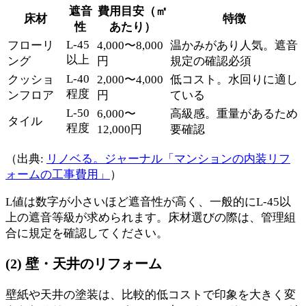
遮音
費用目安（㎡
床材
特徴
性
あたり）
L-45
フローリ
4,000〜8,000
温かみがあり人気。遮音
以上
ング
円
規定の確認必須
L-40
クッショ
2,000〜4,000
低コスト。水回りに適し
程度
ンフロア
円
ている
L-50
6,000〜
高級感。重量があるため
タイル
程度
12,000円
要確認
（出典:
リノベる。ジャーナル「マンションの内装リフ
ォームの工事費用」
）
L値は数字が小さいほど遮音性が高く、一般的にL-45以
上の遮音等級が求められます。床材選びの際は、管理組
合に規定を確認してください。
(2) 壁・天井のリフォーム
壁紙や天井の塗装は、比較的低コストで印象を大きく変