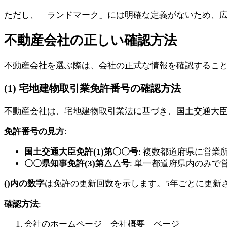
ただし、「ランドマーク」には明確な定義がないため、
不動産会社の正しい確認方法
不動産会社を選ぶ際は、会社の正式な情報を確認するこ
(1) 宅地建物取引業免許番号の確認方法
不動産会社は、宅地建物取引業法に基づき、国土交通大
免許番号の見方
:
国土交通大臣免許(1)第〇〇号
: 複数都道府県に営業
〇〇県知事免許(3)第△△号
: 単一都道府県内のみで
()内の数字
は免許の更新回数を示します。5年ごとに更新
確認方法
:
会社のホームページ「会社概要」ページ