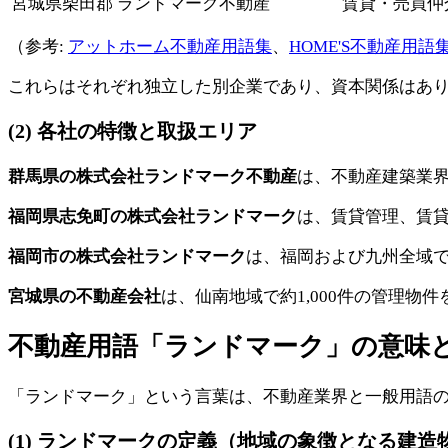
宮城県柴田郡
ランドマーク不動産
賃貸・売買仲
（参考:
アットホーム不動産用語集
、
HOME'S不動産用語
これらはそれぞれ独立した別企業であり、資本関係はあ
(2) 各社の特徴と取扱エリア
群馬県の株式会社ランドマーク不動産
は、不動産建築業界
福岡県志免町の株式会社ランドマーク
は、賃貸管理、賃貸
福岡市の株式会社ランドマーク
は、福岡および九州全域
宮城県の不動産会社
は、仙南地域で約1,000件の管理物
不動産用語「ランドマーク」の意味
「ランドマーク」という言葉は、不動産業界と一般用語
(1) ランドマークの定義（地域の象徴となる建造