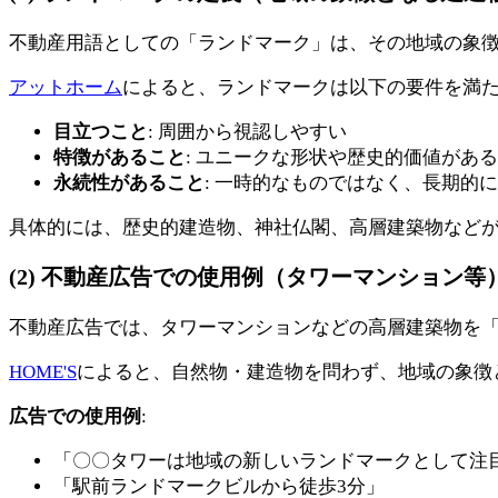
不動産用語としての「ランドマーク」は、その地域の象
アットホーム
によると、ランドマークは以下の要件を満
目立つこと
: 周囲から視認しやすい
特徴があること
: ユニークな形状や歴史的価値がある
永続性があること
: 一時的なものではなく、長期的
具体的には、歴史的建造物、神社仏閣、高層建築物など
(2) 不動産広告での使用例（タワーマンション等
不動産広告では、タワーマンションなどの高層建築物を
HOME'S
によると、自然物・建造物を問わず、地域の象徴
広告での使用例
:
「〇〇タワーは地域の新しいランドマークとして注
「駅前ランドマークビルから徒歩3分」