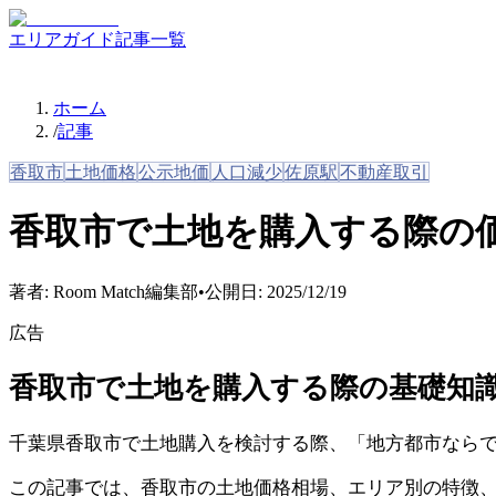
エリアガイド
記事一覧
ホーム
/
記事
香取市
土地価格
公示地価
人口減少
佐原駅
不動産取引
香取市で土地を購入する際の
著者:
Room Match編集部
•
公開日:
2025/12/19
広告
香取市で土地を購入する際の基礎知
千葉県香取市で土地購入を検討する際、「地方都市なら
この記事では、香取市の土地価格相場、エリア別の特徴