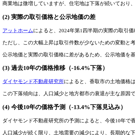
商業地は微増していますが、住宅地は下落が続いており
(2) 実際の取引価格と公示地価の差
アットホーム
によると、2024年第1四半期の実際の取引価格は坪
ただし、この大幅上昇は取引件数が少ないための変動と
公示地価と実際の取引価格に差があるため、公示地価を
(3) 過去10年の価格推移（-16.4%下落）
ダイヤモンド不動産研究所
によると、香取市の土地価格は過
この下落傾向は、人口減少と地方都市の衰退が主な原因
(4) 今後10年の価格予測（-13.4%下落見込み）
ダイヤモンド不動産研究所の予測によると、今後10年で香
人口減少が続く限り、土地需要の減少により、長期的な