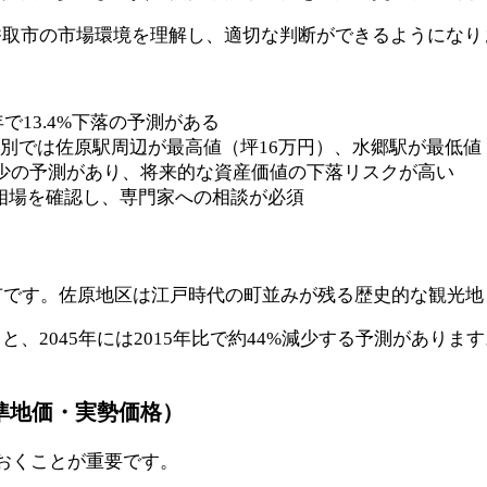
香取市の市場環境を理解し、適切な判断ができるようになり
年で13.4%下落の予測がある
38%、駅別では佐原駅周辺が最高値（坪16万円）、水郷駅が最低
4%減少の予測があり、将来的な資産価値の下落リスクが高い
相場を確認し、専門家への相談が必須
市です。佐原地区は江戸時代の町並みが残る歴史的な観光地
、2045年には2015年比で約44%減少する予測があり
基準地価・実勢価格）
おくことが重要です。