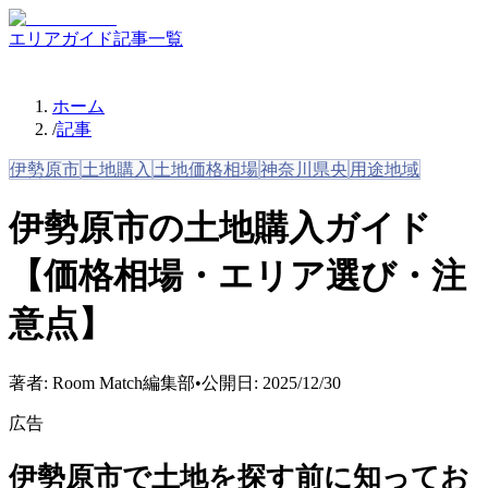
エリアガイド
記事一覧
ホーム
/
記事
伊勢原市
土地購入
土地価格相場
神奈川県央
用途地域
伊勢原市の土地購入ガイド
【価格相場・エリア選び・注
意点】
著者:
Room Match編集部
•
公開日:
2025/12/30
広告
伊勢原市で土地を探す前に知ってお