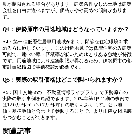
度が制限される場合があります。建築条件なしの土地は建築
会社を自由に選べますが、価格がやや高めの傾向がありま
す。
Q
4
：
伊勢原市の用途地域はどうなっていますか？
A
4
：
第一種低層住居専用地域が多く、閑静な住宅環境を求
める方に適しています。この用途地域では低層住宅のみ建築
可能で、建ぺい率・容積率が低いためゆとりある敷地が特徴
です。用途地域により建築制限が異なるため、伊勢原市の都
市計画総括図で事前確認が必要です。
Q
5
：
実際の取引価格はどこで調べられますか？
A
5
：
国土交通省の「不動産情報ライブラリ」で伊勢原市の
実際の取引事例を確認できます。2024年第1四半期の事例で
は12.0万円/m²（39.7万円/坪）の取引もあります。公示地
価・基準地価と合わせて参照することで、より正確な相場感
をつかむことができます。
関連記事