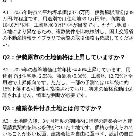
A
1
：
2025年時点で平均坪単価は37.3万円、伊勢原駅周辺は39
万円/坪程度です。用途別では住宅地39.1万円/坪、商業地
104.6万円/坪、工業地40.0万円/坪が目安です。ただし地域・
立地により異なるため、複数物件を比較検討し、国土交通省
の不動産情報ライブラリで実際の取引価格も確認してくださ
い。
Q
2
：
伊勢原市の土地価格は上昇していますか？
A
2
：
2025年の基準地価は前年比+4.40%上昇しています。用
途別では住宅地+2.55%、商業地+5.36%、工業地+12.72%と全
用途で上昇傾向です。ただし、一部の予測では10年後に約
15%下落する可能性も指摘されており、将来の価格変動は保
証されません。慎重な判断が必要です。
Q
3
：
建築条件付き土地とは何ですか？
A
3
：
土地購入後、3ヶ月程度の期間内に指定の建築会社と建
築請負契約を結ぶ条件がついた土地です。価格が抑えられて
いることが多い反面、建築会社を自由に選べず、設計の自由