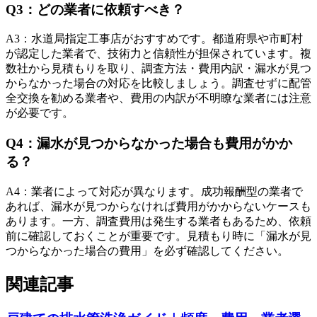
Q
3
：
どの業者に依頼すべき？
A
3
：
水道局指定工事店がおすすめです。都道府県や市町村
が認定した業者で、技術力と信頼性が担保されています。複
数社から見積もりを取り、調査方法・費用内訳・漏水が見つ
からなかった場合の対応を比較しましょう。調査せずに配管
全交換を勧める業者や、費用の内訳が不明瞭な業者には注意
が必要です。
Q
4
：
漏水が見つからなかった場合も費用がかか
る？
A
4
：
業者によって対応が異なります。成功報酬型の業者で
あれば、漏水が見つからなければ費用がかからないケースも
あります。一方、調査費用は発生する業者もあるため、依頼
前に確認しておくことが重要です。見積もり時に「漏水が見
つからなかった場合の費用」を必ず確認してください。
関連記事