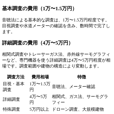
基本調査の費用（1万〜1.5万円）
音聴法による基本的な調査は、1万〜1.5万円程度です。
目視調査や水道メーターの確認を含み、数時間で完了し
ます。
詳細調査の費用（4万〜5万円）
相関式調査やトレーサーガス法、赤外線サーモグラフィ
ーなど、専門機器を使う詳細調査は4万〜5万円程度が相
場です。調査範囲や建物の構造により変動します。
調査方法
費用相場
特徴
目視・基本
1万〜1.5万
音聴法、メーター確認
調査
円
4万〜5万
相関式、ガス法、サーモグラ
詳細調査
円
フィー
特殊調査
5万円以上
ドローン調査、大規模建物