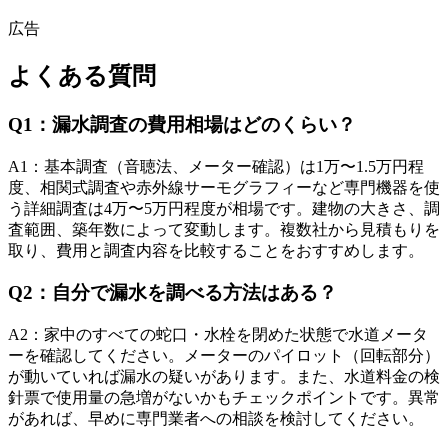
広告
よくある質問
Q
1
：
漏水調査の費用相場はどのくらい？
A
1
：
基本調査（音聴法、メーター確認）は1万〜1.5万円程
度、相関式調査や赤外線サーモグラフィーなど専門機器を使
う詳細調査は4万〜5万円程度が相場です。建物の大きさ、調
査範囲、築年数によって変動します。複数社から見積もりを
取り、費用と調査内容を比較することをおすすめします。
Q
2
：
自分で漏水を調べる方法はある？
A
2
：
家中のすべての蛇口・水栓を閉めた状態で水道メータ
ーを確認してください。メーターのパイロット（回転部分）
が動いていれば漏水の疑いがあります。また、水道料金の検
針票で使用量の急増がないかもチェックポイントです。異常
があれば、早めに専門業者への相談を検討してください。