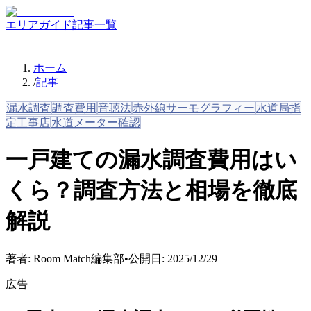
エリアガイド
記事一覧
ホーム
/
記事
漏水調査
調査費用
音聴法
赤外線サーモグラフィー
水道局指
定工事店
水道メーター確認
一戸建ての漏水調査費用はい
くら？調査方法と相場を徹底
解説
著者:
Room Match編集部
•
公開日:
2025/12/29
広告