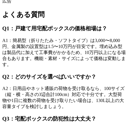
広告
よくある質問
Q
1
：
戸建て用宅配ボックスの価格相場は？
A
1
：
簡易型（折りたたみ・ソフトタイプ）は3,000〜8,000
円、金属製の設置型は1.5〜10万円が目安です。埋め込み型
は製品代に加えて工事費がかかるため、10万円以上になる場
合もあります。機能・素材・サイズによって価格は変動しま
す。
Q
2
：
どのサイズを選べばいいですか？
A
2
：
日用品やネット通販の荷物を受け取るなら、100サイズ
（縦・横・高さの3辺合計100cm）対応で十分です。大型荷
物や1日に複数の荷物を受け取りたい場合は、130L以上の大
容量タイプを検討しましょう。
Q
3
：
宅配ボックスの防犯性は大丈夫？