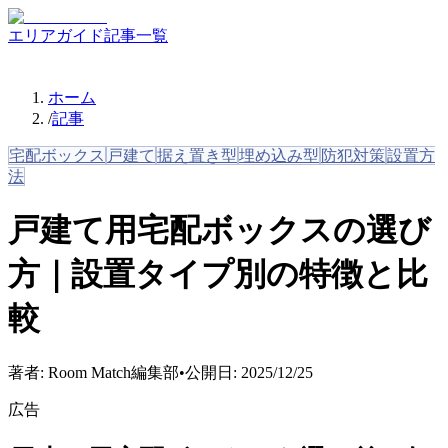
エリアガイド
記事一覧
ホーム
/
記事
宅配ボックス
戸建て
据え置き型
埋め込み型
防犯対策
設置方
法
戸建て用宅配ボックスの選び
方｜設置タイプ別の特徴と比
較
著者:
Room Match編集部
•
公開日:
2025/12/25
広告