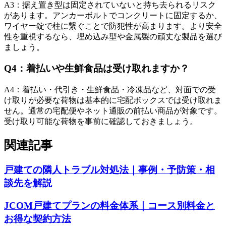
A
3
：
据え置き型は固定されていないと持ち去られるリスク
があります。アンカーボルトでコンクリートに固定するか、
ワイヤー錠で柱に繋ぐことで防犯性が高まります。より安全
性を重視するなら、埋め込み型や金属製の頑丈な製品を選び
ましょう。
Q
4
：
着払いや生鮮食品は受け取れますか？
A
4
：
着払い・代引き・生鮮食品・冷凍品など、対面での受
け取りが必要な荷物は基本的に宅配ボックスでは受け取れま
せん。通常の宅配便やネット通販の前払い商品が対象です。
受け取り可能な荷物を事前に確認しておきましょう。
関連記事
戸建ての隣人トラブル対処法｜事例・予防策・相
談先を解説
JCOM戸建てプランの料金体系｜コース別料金と
お得な契約方法