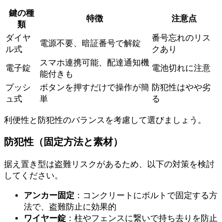
鍵の種
特徴
注意点
類
ダイヤ
番号忘れのリス
電源不要、暗証番号で解錠
ル式
クあり
スマホ連携可能、配達通知機
電子錠
電池切れに注意
能付きも
プッシ
ボタンを押すだけで操作が簡
防犯性はやや劣
ュ式
単
る
利便性と防犯性のバランスを考慮して選びましょう。
防犯性（固定方法と素材）
据え置き型は盗難リスクがあるため、以下の対策を検討
してください。
アンカー固定
：コンクリートにボルトで固定する方
法で、盗難防止に効果的
ワイヤー錠
：柱やフェンスに繋いで持ち去りを防止