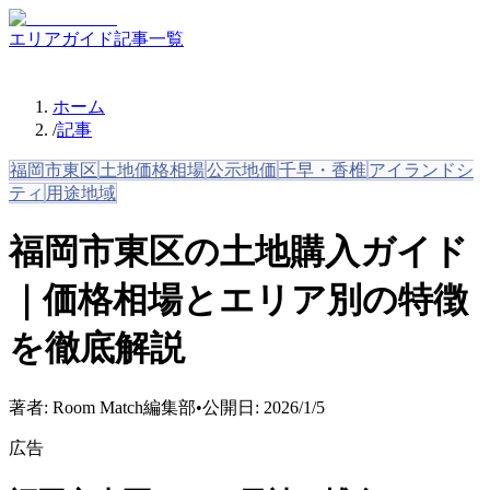
エリアガイド
記事一覧
ホーム
/
記事
福岡市東区
土地価格相場
公示地価
千早・香椎
アイランドシ
ティ
用途地域
福岡市東区の土地購入ガイド
｜価格相場とエリア別の特徴
を徹底解説
著者:
Room Match編集部
•
公開日:
2026/1/5
広告