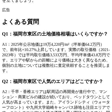
を立てましょう。
広告
よくある質問
Q
1
：
福岡市東区の土地価格相場はいくらですか？
A
1
：
2025年公示地価は19万4,220円/m²（坪単価64.2万円）
で、前年比+10.27%上昇しています。実際の取引価格（2021-
2023年）では平均取引価格3,533万円、平均坪単価43.8万円で
す。エリアや駅からの距離により価格は大きく異なるため、
個別の土地については複数社に査定依頼することを推奨しま
す。
Q
2
：
福岡市東区で人気のエリアはどこですか？
A
2
：
千早・香椎エリアは駅周辺の再開発が進行中で、マン
ション・商業ビルの建設が続いており、ベッドタウンとして
人気が高まっています。また、アイランドシティ（ウォータ
ーフロント）や九州大学箱崎キャンパス跡地も注目エリアで