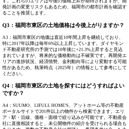
す。これらのエリアは今後の価格上昇が期待されますが、開
発計画の変更リスクもあるため、福岡市の都市計画を確認す
ることを推奨します。
Q
3
：
福岡市東区の土地価格は今後上がりますか？
A
3
：
福岡市東区の地価は直近10年間上昇を継続しており、
特に2017年以降は毎年6%以上上昇しています。ダイヤモン
ド不動産研究所の予測では10年後に+21.3%上昇すると見込
まれていますが、将来的な価格動向は不確実です。再開発エ
リアの進捗状況、経済情勢、金利動向等により変動する可能
性があるため、執筆時点（2025年）の情報として参考にして
ください。
Q
4
：
福岡市東区の土地を探すにはどうすればよい
ですか？
A
4
：
SUUMO、LIFULL HOME'S、アットホーム等の不動産
ポータルサイトで201件以上の物件から検索できます。エリ
ア・駅・沿線、価格・面積で絞り込みが可能です。不動産会
社に直接相談すると、未公開物件の紹介を受けられる場合も