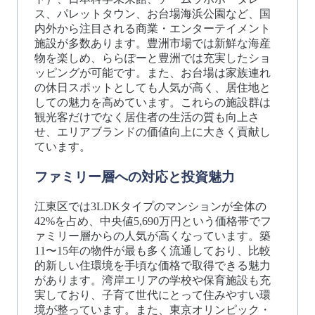
ス、パレットタウン、お台場海浜公園など、国
内外から注目される商業・エンターテイメント
施設が多数あります。豊洲市場では新鮮な海産
物を楽しめ、ららぽーと豊洲では充実したショ
ッピングが可能です。また、お台場は家族連れ
の休日スポットとしても人気が高く、居住地と
しての魅力を高めています。これらの施設群は
観光客だけでなく居住者の生活の質も向上さ
せ、エリアブランドの価値向上に大きく貢献し
ています。
ファミリー層への対応と投資魅力
江東区では3LDKタイプのマンションが全体の
42%を占め、中央値5,690万円という価格帯でフ
ァミリー層からの人気が高くなっています。築
11〜15年の物件が最も多く流通しており、比較
的新しい住環境を手頃な価格で取得できる魅力
があります。湾岸エリアの学校や保育施設も充
実しており、子育て世代にとって住みやすい環
境が整っています。また、東京オリンピック・