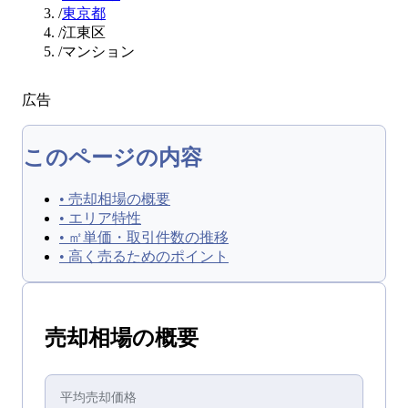
/
東京都
/
江東区
/
マンション
広告
このページの内容
•
売却相場の概要
•
エリア特性
•
㎡単価・取引件数の推移
•
高く売るためのポイント
売却
相場の概要
平均
売却
価格