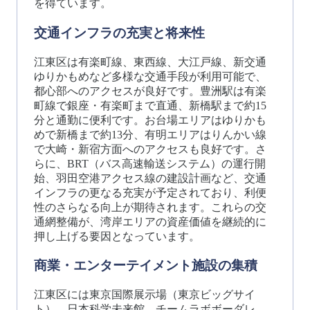
を得ています。
交通インフラの充実と将来性
江東区は有楽町線、東西線、大江戸線、新交通
ゆりかもめなど多様な交通手段が利用可能で、
都心部へのアクセスが良好です。豊洲駅は有楽
町線で銀座・有楽町まで直通、新橋駅まで約15
分と通勤に便利です。お台場エリアはゆりかも
めで新橋まで約13分、有明エリアはりんかい線
で大崎・新宿方面へのアクセスも良好です。さ
らに、BRT（バス高速輸送システム）の運行開
始、羽田空港アクセス線の建設計画など、交通
インフラの更なる充実が予定されており、利便
性のさらなる向上が期待されます。これらの交
通網整備が、湾岸エリアの資産価値を継続的に
押し上げる要因となっています。
商業・エンターテイメント施設の集積
江東区には東京国際展示場（東京ビッグサイ
ト）、日本科学未来館、チームラボボーダレ