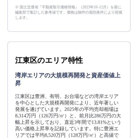
※ 国土交通省『不動産取引価格情報』（
2023年10–12月
）を基に
編集部で集計した参考値です。価格は物件の個別条件により前後
します。
江東区
のエリア特性
湾岸エリアの大規模再開発と資産価値上
昇
江東区は豊洲、有明、お台場などの湾岸エリア
を中心とした大規模再開発により、近年著しい
発展を遂げています。2025年の平均売却相場は
8,314万円（126万円/㎡）と、前月比286万円の大
幅上昇を示しており、直近3年間で13.81%という
高い価格上昇率を記録しています。特に豊洲エ
リアでは平均8,520万円（128万円/㎡）と高値で