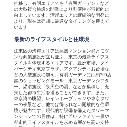
推移し、有明エリアでも「有明ガーデン」など
の大型複合施設の開業により利便性が飛躍的に
向上しています。湾岸エリアの継続的な開発に
より、現在は売却に最適なタイミングを迎えて
います。
最新のライフスタイルと住環境
江東区の湾岸エリアは高層マンション群とモダ
ンな商業施設が立ち並ぶ、東京の最新ライフス
タイルを体現するエリアです。豊洲市場、ダイ
バーシティ東京プラザ、アクアシティお台場な
どの大型施設に加え、有明ガーデンには約200店
舗のショッピングモール、東京ガーデンシアタ
ー、温浴施設「泉天空の湯」などが集積し、充
実した都市生活を送ることができます。また、
東京湾の眺望、レインボーブリッジや東京タワ
ーの夜景など、他では得られない開放的な住環
境が魅力です。現代的な設備を備えたタワーマ
ンションでの居住は、特に若いファミリー層や
都市的ライフスタイルを求める層から高い支持