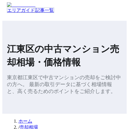
エリアガイド
記事一覧
江東区
の
中古マンション
売
却
相場・価格情報
東京都
江東区
で
中古マンション
の
売却
をご検討中
の方へ。 最新の取引データに基づく相場情報
と、
高く売るためのポイント
をご紹介します。
ホーム
/
売却相場