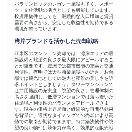
パラリンピックのレガシー施設も多く、スポー
ツ・文化活動の拠点としても機能しています。
投資用物件としても、継続的な人口増加と賃貸
需要の高さから、安定した収益性を期待できる
環境が整っています。
湾岸ブランドを活かした売却戦略
江東区のマンション売却では、湾岸エリアの最
新設備と眺望の良さを最大限にアピールするこ
とが重要です。豊洲では都市機能の充実と交通
利便性、有明では大型商業施設への近さ、お台
場では観光地としての魅力と夜景の美しさを訴
求ポイントとしましょう。タワーマンションで
は共用施設の充実度、眺望の良さ、管理体制の
高さを強調し、低層マンションでは落ち着いた
住環境と利便性のバランスをアピールできま
す。現在の価格上昇局面と継続的な再開発効果
を背景に、適切なタイミングでの売却により高
値での取引が期待できます。特に築浅物件や眺
望の良い物件は競争力が高く、効果的な販売戦