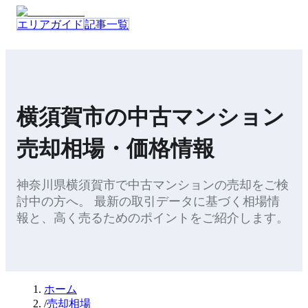
エリアガイド
記事一覧
横須賀市
の
中古マンション
売却
相場・価格情報
神奈川県
横須賀市
で
中古マンション
の
売却
をご検
討中の方へ。 最新の取引データに基づく相場情
報と、
高く売るためのポイント
をご紹介します。
ホーム
/
売却相場