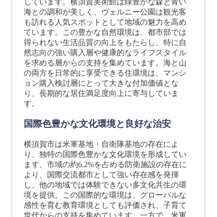
しています。横須賀美術館は緑豊かな森と青い
海との調和が美しく、ヴェルニー公園は観光客
も訪れる人気スポットとして地域の魅力を高め
ています。この豊かな自然環境は、都市部では
得られない生活品質の向上をもたらし、特に自
然志向の強い購入層や健康的なライフスタイル
を求める層からの支持を集めています。海と山
の両方を日常的に享受できる住環境は、マンシ
ョン購入検討層にとって大きな付加価値とな
り、長期的な居住満足度向上に寄与していま
す。
国際色豊かな文化環境と良好な治安
横須賀市は米軍基地・自衛隊基地の存在によ
り、独特の国際色豊かな文化環境を形成してい
ます。市域の約6.2%を占める防衛施設の存在に
より、国際交流都市として強い存在感を発揮
し、他の地域では体験できない多文化共生の環
境を提供。この国際的な環境は、グローバルな
感性を育む教育環境としても評価され、子育て
世代からの支持を集めています。一方で、米軍