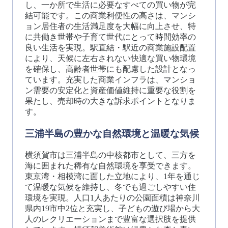
し、一か所で生活に必要なすべての買い物が完
結可能です。この商業利便性の高さは、マンシ
ョン居住者の生活満足度を大幅に向上させ、特
に共働き世帯や子育て世代にとって時間効率の
良い生活を実現。駅直結・駅近の商業施設配置
により、天候に左右されない快適な買い物環境
を確保し、高齢者世帯にも配慮した設計となっ
ています。充実した商業インフラは、マンショ
ン需要の安定化と資産価値維持に重要な役割を
果たし、売却時の大きな訴求ポイントとなりま
す。
三浦半島の豊かな自然環境と温暖な気候
横須賀市は三浦半島の中核都市として、三方を
海に囲まれた稀有な自然環境を享受できます。
東京湾・相模湾に面した立地により、1年を通じ
て温暖な気候を維持し、冬でも過ごしやすい住
環境を実現。人口1人あたりの公園面積は神奈川
県内19市中2位と充実し、子どもの遊び場から大
人のレクリエーションまで豊富な選択肢を提供