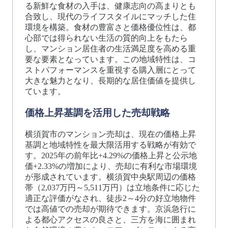
る新鮮な食材の入手は、健康志向の高まりとも
合致し、現代のライフスタイルにマッチした住
環境を構築。食材の豊富さと価格優位性は、都
心部では得られない生活の質的向上をもたら
し、マンション居住者の生活満足度を高める重
要な要素となっています。この地域特性は、コ
ストパフォーマンスを重視する購入層にとって
大きな魅力となり、長期的な居住価値を提供し
ています。
価格上昇基調を活用した売却戦略
横須賀市のマンション売却は、現在の価格上昇
基調と地域特性を最大限活用する戦略が有効で
す。2025年の前年比+4.29%の価格上昇と公示地
価+2.33%の増加により、売却に有利な市場環境
が形成されています。横須賀中央駅周辺の価格
帯（2,037万円～5,511万円）は立地条件に応じた
適正な評価がなされ、徒歩2～4分の好立地物件
では高値での売却が期待できます。京浜急行に
よる都心アクセスの良さと、三方を海に囲まれ