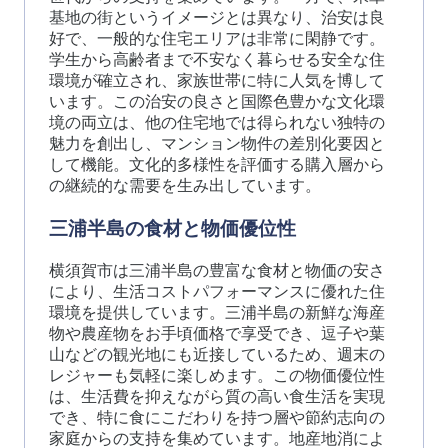
基地の街というイメージとは異なり、治安は良
好で、一般的な住宅エリアは非常に閑静です。
学生から高齢者まで不安なく暮らせる安全な住
環境が確立され、家族世帯に特に人気を博して
います。この治安の良さと国際色豊かな文化環
境の両立は、他の住宅地では得られない独特の
魅力を創出し、マンション物件の差別化要因と
して機能。文化的多様性を評価する購入層から
の継続的な需要を生み出しています。
三浦半島の食材と物価優位性
横須賀市は三浦半島の豊富な食材と物価の安さ
により、生活コストパフォーマンスに優れた住
環境を提供しています。三浦半島の新鮮な海産
物や農産物をお手頃価格で享受でき、逗子や葉
山などの観光地にも近接しているため、週末の
レジャーも気軽に楽しめます。この物価優位性
は、生活費を抑えながら質の高い食生活を実現
でき、特に食にこだわりを持つ層や節約志向の
家庭からの支持を集めています。地産地消によ