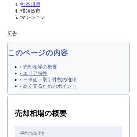
/
神奈川県
/
横須賀市
/
マンション
広告
このページの内容
•
売却相場の概要
•
エリア特性
•
㎡単価・取引件数の推移
•
高く売るためのポイント
売却
相場の概要
平均
売却
価格