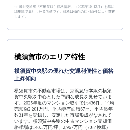
※ 国土交通省『不動産取引価格情報』（
2023年10–12月
）を基に
編集部で集計した参考値です。価格は物件の個別条件により前後
します。
横須賀市
のエリア特性
横須賀中央駅の優れた交通利便性と価格
上昇傾向
横須賀市の不動産市場は、京浜急行本線の横須
賀中央駅を中心とした堅調な成長を見せていま
す。2025年度のマンション取引では436件、平均
売却額2,201万円、平均専有面積67㎡、平均築年
数31年を記録し、安定した市場形成がなされて
います。横須賀中央駅の中古マンション売却価
格相場は140.1万円/坪、2,967万円（70㎡換算）