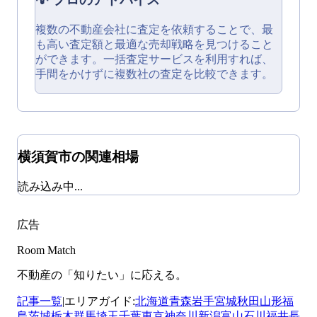
複数の不動産会社に査定を依頼することで、最
も高い査定額と最適な売却戦略を見つけること
ができます。一括査定サービスを利用すれば、
手間をかけずに複数社の査定を比較できます。
横須賀市
の関連相場
読み込み中...
広告
Room Match
不動産の「知りたい」に応える。
記事一覧
|
エリアガイド:
北海道
青森
岩手
宮城
秋田
山形
福
島
茨城
栃木
群馬
埼玉
千葉
東京
神奈川
新潟
富山
石川
福井
長