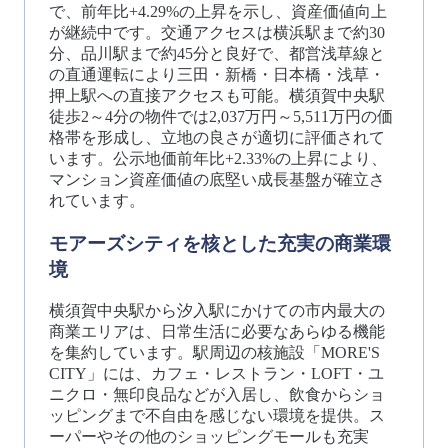
で、前年比+4.29%の上昇を示し、資産価値向上
が継続中です。交通アクセスは横浜駅まで約30
分、品川駅まで約45分と良好で、都営浅草線と
の直通運転により三田・新橋・日本橋・浅草・
押上駅への直接アクセスも可能。横須賀中央駅
徒歩2～4分の物件では2,037万円～5,511万円の価
格帯を形成し、立地の良さが適切に評価されて
います。公示地価前年比+2.33%の上昇により、
マンション資産価値の底堅い成長基盤が確立さ
れています。
モアーズシティを核とした充実の商業環
境
横須賀中央駅から汐入駅にかけての市内最大の
商業エリアは、日常生活に必要なあらゆる機能
を集約しています。駅周辺の核施設「MORE'S
CITY」には、カフェ・レストラン・LOFT・ユ
ニクロ・無印良品などが入居し、飲食からショ
ッピングまで不自由を感じない環境を提供。ス
ーパーやその他のショッピングモールも充実