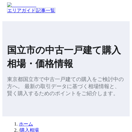
エリアガイド
記事一覧
国立市
の
中古一戸建て
購入
相場・価格情報
東京都
国立市
で
中古一戸建て
の
購入
をご検討中の
方へ。 最新の取引データに基づく相場情報と、
賢く購入するためのポイント
をご紹介します。
ホーム
/
購入相場