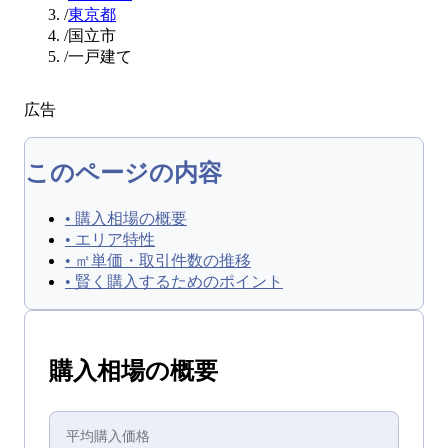
/
東京都
/
国立市
/
一戸建て
広告
このページの内容
•
購入相場の概要
•
エリア特性
•
㎡単価・取引件数の推移
•
賢く購入するためのポイント
購入
相場の概要
平均
購入
価格