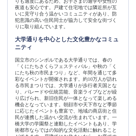
りも適度にあるため、お子さまの通学や女性の
夜道も安心です。戸建て住宅地では隣近所が互
いに見守り合う温かいコミュニティがあり、防
犯意識の高い住民同士が協力して安全な街づく
りに取り組んでいます。
大学通りを中心とした文化豊かなコミュ
ニティ
国立市のシンボルである大学通りでは、春の
「くにたちさくらフェスティバル」や秋の「く
にたち秋の市民まつり」など、年間を通じて多
彩なイベントが開催されます。約10万人が訪れ
る市民まつりでは、大学通りが歩行者天国とな
り、パレードや伝統芸能、音楽ライブなどが繰
り広げられ、新旧住民が一体となって楽しめる
機会となっています。朝顔市や天下市など季節
に応じたイベントも豊富で、地域の商店街と住
民が連携した温かい交流が生まれています。一
橋大学の学園祭と連動したイベントもあり、学
術都市ならではの知的な文化活動に触れること