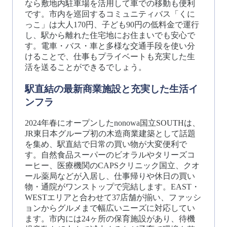
なら敷地内駐車場を活用して車での移動も便利
です。市内を巡回するコミュニティバス「くに
っこ」は大人170円、子ども90円の低料金で運行
し、駅から離れた住宅地にお住まいでも安心で
す。電車・バス・車と多様な交通手段を使い分
けることで、仕事もプライベートも充実した生
活を送ることができるでしょう。
駅直結の最新商業施設と充実した生活イ
ンフラ
2024年春にオープンしたnonowa国立SOUTHは、
JR東日本グループ初の木造商業建築として話題
を集め、駅直結で日常の買い物が大変便利で
す。自然食品スーパーのビオラルやタリーズコ
ーヒー、医療機関のCAPSクリニック国立、クオ
ール薬局などが入居し、仕事帰りや休日の買い
物・通院がワンストップで完結します。EAST・
WESTエリアと合わせて37店舗が揃い、ファッシ
ョンからグルメまで幅広いニーズに対応してい
ます。市内には24ヶ所の保育施設があり、待機