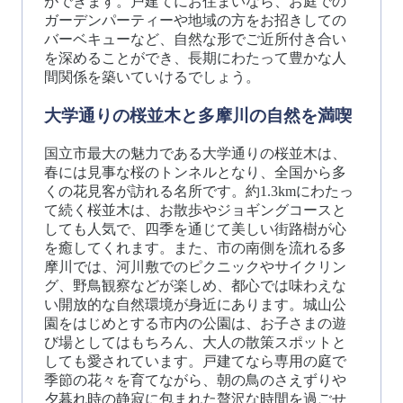
ができます。戸建てにお住まいなら、お庭での
ガーデンパーティーや地域の方をお招きしての
バーベキューなど、自然な形でご近所付き合い
を深めることができ、長期にわたって豊かな人
間関係を築いていけるでしょう。
大学通りの桜並木と多摩川の自然を満喫
国立市最大の魅力である大学通りの桜並木は、
春には見事な桜のトンネルとなり、全国から多
くの花見客が訪れる名所です。約1.3kmにわたっ
て続く桜並木は、お散歩やジョギングコースと
しても人気で、四季を通じて美しい街路樹が心
を癒してくれます。また、市の南側を流れる多
摩川では、河川敷でのピクニックやサイクリン
グ、野鳥観察などが楽しめ、都心では味わえな
い開放的な自然環境が身近にあります。城山公
園をはじめとする市内の公園は、お子さまの遊
び場としてはもちろん、大人の散策スポットと
しても愛されています。戸建てなら専用の庭で
季節の花々を育てながら、朝の鳥のさえずりや
夕暮れ時の静寂に包まれた贅沢な時間を過ごせ