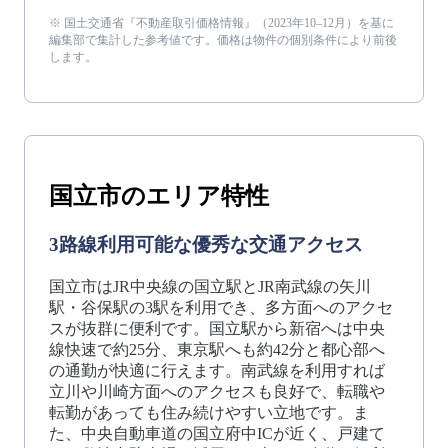
※ 国土交通省『不動産取引価格情報』（
2023年10–12月
）を基に
編集部で集計した参考値です。価格は物件の個別条件により前後
します。
国立市
のエリア特性
3路線利用可能な優秀な交通アクセス
国立市はJR中央線の国立駅とJR南武線の矢川
駅・谷保駅の3駅を利用でき、多方面へのアクセ
スが抜群に便利です。国立駅から新宿へは中央
線快速で約25分、東京駅へも約42分と都心部へ
の通勤が快適に行えます。南武線を利用すれば
立川や川崎方面へのアクセスも良好で、転職や
転勤があっても住み続けやすい立地です。ま
た、中央自動車道の国立府中ICが近く、戸建て