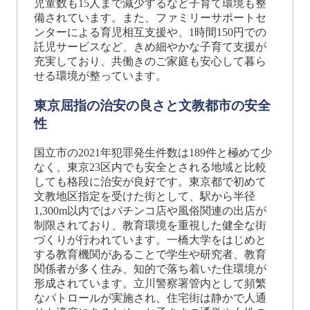
児童数も15人まで減少するなど子育て環境も整
備されています。また、ファミリーサポートセ
ンターによる育児相互支援や、1時間150円での
託児サービスなど、きめ細やかな子育て支援が
充実しており、共働きのご家庭も安心して暮ら
せる環境が整っています。
東京屈指の治安の良さと文教都市の安全
性
国立市の2021年犯罪発生件数は189件と極めて少
なく、東京23区内でも安全とされる地域と比較
しても格段に治安が良好です。東京都で初めて
文教地区指定を受けた街として、駅から半径
1,300m以内ではパチンコ店や風俗関連の出店が
制限されており、教育環境を重視した健全な街
づくりが行われています。一橋大学をはじめと
する教育機関があることで学生や研究者、教育
関係者が多く住み、知的で落ち着いた住環境が
形成されています。立川警察署管内として頻繁
なパトロールが実施され、住宅街は静かで人通