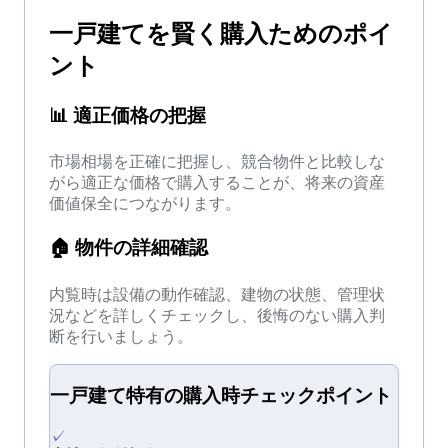
一戸建て
を
賢く購入
ためのポイ
ント
📊
適正価格の把握
市場相場を正確に把握し、競合物件と比較しな
がら適正な価格で購入することが、将来の資産
価値保全につながります。
🏠
物件の詳細確認
内覧時は設備の動作確認、建物の状態、管理状
況などを詳しくチェックし、後悔のない購入判
断を行いましょう。
一戸建て
特有の
購入時チェック
ポイント
✓