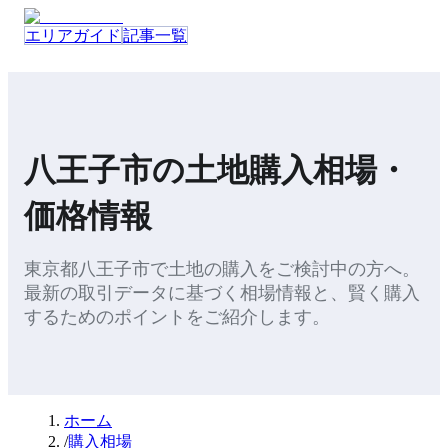
エリアガイド
記事一覧
八王子市
の
土地
購入
相場・
価格情報
東京都
八王子市
で
土地
の
購入
をご検討中の方へ。
最新の取引データに基づく相場情報と、
賢く購入
するためのポイント
をご紹介します。
ホーム
/
購入相場