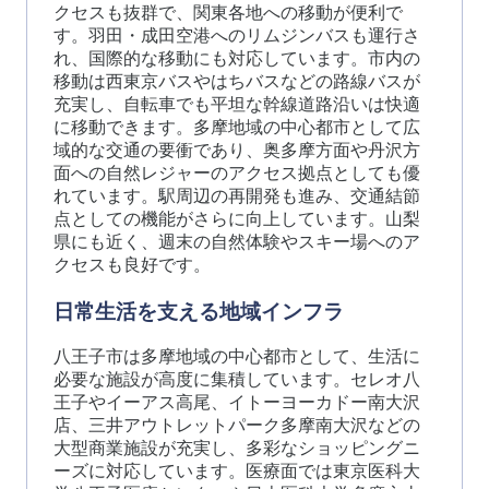
クセスも抜群で、関東各地への移動が便利で
す。羽田・成田空港へのリムジンバスも運行さ
れ、国際的な移動にも対応しています。市内の
移動は西東京バスやはちバスなどの路線バスが
充実し、自転車でも平坦な幹線道路沿いは快適
に移動できます。多摩地域の中心都市として広
域的な交通の要衝であり、奥多摩方面や丹沢方
面への自然レジャーのアクセス拠点としても優
れています。駅周辺の再開発も進み、交通結節
点としての機能がさらに向上しています。山梨
県にも近く、週末の自然体験やスキー場へのア
クセスも良好です。
日常生活を支える地域インフラ
八王子市は多摩地域の中心都市として、生活に
必要な施設が高度に集積しています。セレオ八
王子やイーアス高尾、イトーヨーカドー南大沢
店、三井アウトレットパーク多摩南大沢などの
大型商業施設が充実し、多彩なショッピングニ
ーズに対応しています。医療面では東京医科大