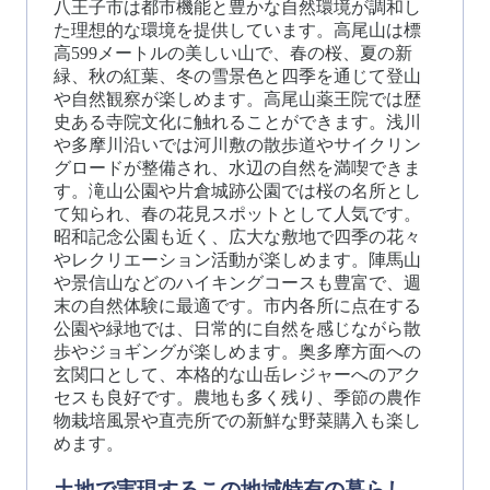
八王子市は都市機能と豊かな自然環境が調和し
た理想的な環境を提供しています。高尾山は標
高599メートルの美しい山で、春の桜、夏の新
緑、秋の紅葉、冬の雪景色と四季を通じて登山
や自然観察が楽しめます。高尾山薬王院では歴
史ある寺院文化に触れることができます。浅川
や多摩川沿いでは河川敷の散歩道やサイクリン
グロードが整備され、水辺の自然を満喫できま
す。滝山公園や片倉城跡公園では桜の名所とし
て知られ、春の花見スポットとして人気です。
昭和記念公園も近く、広大な敷地で四季の花々
やレクリエーション活動が楽しめます。陣馬山
や景信山などのハイキングコースも豊富で、週
末の自然体験に最適です。市内各所に点在する
公園や緑地では、日常的に自然を感じながら散
歩やジョギングが楽しめます。奥多摩方面への
玄関口として、本格的な山岳レジャーへのアク
セスも良好です。農地も多く残り、季節の農作
物栽培風景や直売所での新鮮な野菜購入も楽し
めます。
土地で実現するこの地域特有の暮らし