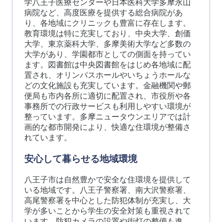
学八王子医療センターや日本医科大学多摩永山
病院など、高度医療を提供する総合病院があ
り、各地域にクリニックも豊富に存在します。
教育環境は特に充実しており、中央大学、創価
大学、東京薬科大学、多摩美術大学など多数の
大学があり、学園都市としての側面を持ってい
ます。図書館は中央図書館をはじめ各地域に配
置され、オリンパスホールやいちょうホールな
どの文化施設も充実しています。金融機関や郵
便局も市内各所に適切に配置され、市役所や各
事務所での行政サービスも利用しやすい環境が
整っています。多摩ニュータウンエリアでは計
画的な都市開発により、快適な住環境が整備さ
れています。
安心して暮らせる地域環境
八王子市は自然豊かで安全な住環境を提供して
いる地域です。八王子警察署、南大沢警察署、
高尾警察署を中心とした防犯体制が充実し、大
学が多いことから学生の安全対策も重視されて
います。防犯カメラの設置や街灯の整備も進