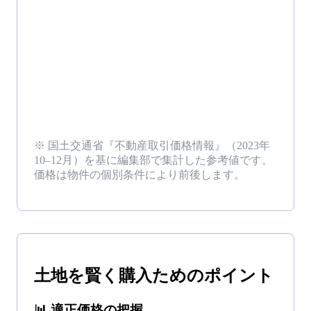
※ 国土交通省『不動産取引価格情報』（
2023年
10–12月
）を基に編集部で集計した参考値です。
価格は物件の個別条件により前後します。
土地
を
賢く購入
ためのポイント
📊
適正価格の把握