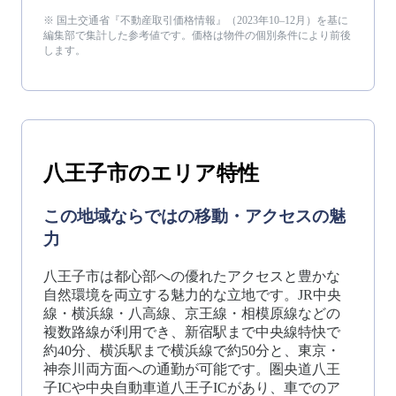
※ 国土交通省『不動産取引価格情報』（
2023年10–12月
）を基に
編集部で集計した参考値です。価格は物件の個別条件により前後
します。
八王子市
のエリア特性
この地域ならではの移動・アクセスの魅
力
八王子市は都心部への優れたアクセスと豊かな
自然環境を両立する魅力的な立地です。JR中央
線・横浜線・八高線、京王線・相模原線などの
複数路線が利用でき、新宿駅まで中央線特快で
約40分、横浜駅まで横浜線で約50分と、東京・
神奈川両方面への通勤が可能です。圏央道八王
子ICや中央自動車道八王子ICがあり、車でのア