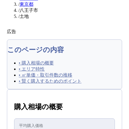
/
東京都
/
八王子市
/
土地
広告
このページの内容
•
購入相場の概要
•
エリア特性
•
㎡単価・取引件数の推移
•
賢く購入するためのポイント
購入
相場の概要
平均
購入
価格