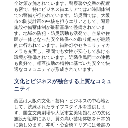
全対策が施されています。警察署や交番の配置
も密で、特にビジネス街エリアでは24時間体制
での警備が行われています。防災面では、大阪
市の防災計画の中核を担うエリアとして、避難
施設や備蓄体制が最新基準で整備されていま
す。地域の防犯・防災活動も活発で、企業や住
民が一体となった安全確保への取り組みが継続
的に行われています。街路灯やセキュリティカ
メラも充実し、夜間でも女性が安心して歩ける
環境が整備されています。近隣住民同士の連携
も良好で、相互扶助の精神に基づいた安全で快
適なコミュニティが形成されています。
文化とビジネスが融合する上質なコミュ
ニティ
西区は大阪の文化・芸術・ビジネスの中心地と
して、洗練されたライフスタイルを提供しま
す。国立文楽劇場や大阪市立美術館などの文化
施設が近隣にあり、質の高い芸術体験を日常的
に楽しめます。本町・心斎橋エリアには老舗の