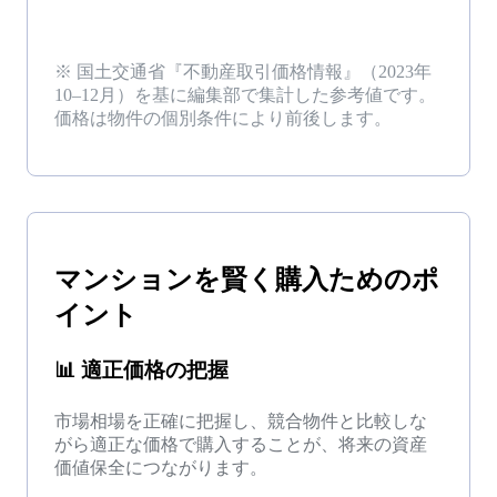
※ 国土交通省『不動産取引価格情報』（
2023年
10–12月
）を基に編集部で集計した参考値です。
価格は物件の個別条件により前後します。
マンション
を
賢く購入
ためのポ
イント
📊
適正価格の把握
市場相場を正確に把握し、競合物件と比較しな
がら適正な価格で購入することが、将来の資産
価値保全につながります。