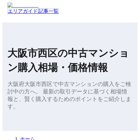
エリアガイド
記事一覧
大阪市西区
の
中古マンショ
ン
購入
相場・価格情報
大阪府
大阪市西区
で
中古マンション
の
購入
をご検
討中の方へ。 最新の取引データに基づく相場情
報と、
賢く購入するためのポイント
をご紹介しま
す。
ホーム