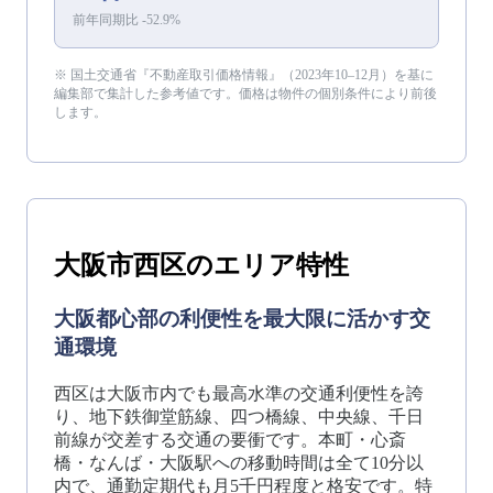
前年同期比
-52.9
%
※ 国土交通省『不動産取引価格情報』（
2023年10–12月
）を基に
編集部で集計した参考値です。価格は物件の個別条件により前後
します。
大阪市西区
のエリア特性
大阪都心部の利便性を最大限に活かす交
通環境
西区は大阪市内でも最高水準の交通利便性を誇
り、地下鉄御堂筋線、四つ橋線、中央線、千日
前線が交差する交通の要衝です。本町・心斎
橋・なんば・大阪駅への移動時間は全て10分以
内で、通勤定期代も月5千円程度と格安です。特