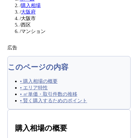
/
購入相場
/
大阪府
/
大阪市
/
西区
/
マンション
広告
このページの内容
•
購入相場の概要
•
エリア特性
•
㎡単価・取引件数の推移
•
賢く購入するためのポイント
購入
相場の概要