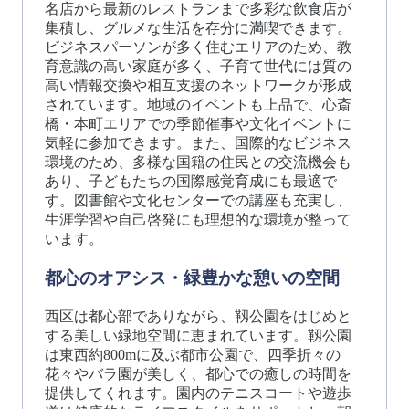
名店から最新のレストランまで多彩な飲食店が
集積し、グルメな生活を存分に満喫できます。
ビジネスパーソンが多く住むエリアのため、教
育意識の高い家庭が多く、子育て世代には質の
高い情報交換や相互支援のネットワークが形成
されています。地域のイベントも上品で、心斎
橋・本町エリアでの季節催事や文化イベントに
気軽に参加できます。また、国際的なビジネス
環境のため、多様な国籍の住民との交流機会も
あり、子どもたちの国際感覚育成にも最適で
す。図書館や文化センターでの講座も充実し、
生涯学習や自己啓発にも理想的な環境が整って
います。
都心のオアシス・緑豊かな憩いの空間
西区は都心部でありながら、靱公園をはじめと
する美しい緑地空間に恵まれています。靱公園
は東西約800mに及ぶ都市公園で、四季折々の
花々やバラ園が美しく、都心での癒しの時間を
提供してくれます。園内のテニスコートや遊歩