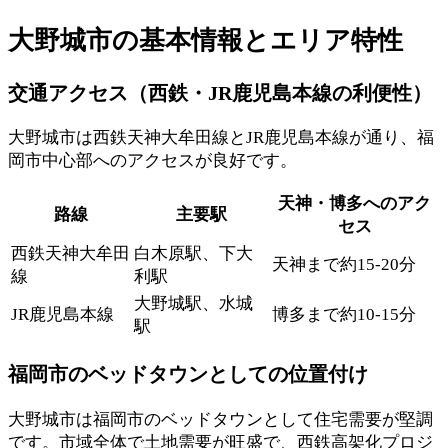
大野城市の基本情報とエリア特性
交通アクセス（西鉄・JR鹿児島本線の利便性）
大野城市は西鉄天神大牟田線とJR鹿児島本線が通り、福
岡市中心部へのアクセスが良好です。
天神・博多へのアク
路線
主要駅
セス
西鉄天神大牟田
白木原駅、下大
天神まで約15-20分
線
利駅
大野城駅、水城
JR鹿児島本線
博多まで約10-15分
駅
福岡市のベッドタウンとしての位置付け
大野城市は福岡市のベッドタウンとして住宅需要が堅調
です。市域全体で土地需要が旺盛で、西鉄高架化プロジ