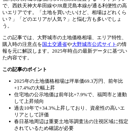
で、西鉄天神大牟田線やJR鹿児島本線が通る利便性の高
いエリアです。「土地を買いたいけど、相場はどれくら
い？」「どのエリアが人気？」と悩む方も多いでしょ
う。
この記事では、大野城市の土地価格相場、エリア特性、
購入時の注意点を
国土交通省
や
大野城市公式サイト
の情
報を元に解説します。2025年時点の最新データに基づい
た内容です。
この記事のポイント
2025年の土地価格相場は坪単価69.3万円、前年比
+17.4%の大幅上昇
住宅地の公示地価は前年比+7.9%で、福岡市と連動
して上昇傾向
過去10年で+34.3%上昇しており、資産性の高いエ
リアとして評価
春日基地周辺は重要土地等調査法の注視区域に指定
されているため確認が必要