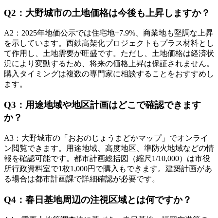
Q
2
：
大野城市の土地価格は今後も上昇しますか？
A
2
：
2025年地価公示では住宅地+7.9%、商業地も堅調な上昇
を示しています。西鉄高架化プロジェクトもプラス材料とし
て作用し、土地需要が旺盛です。ただし、土地価格は経済状
況により変動するため、将来の価格上昇は保証されません。
購入タイミングは複数の専門家に相談することをおすすめし
ます。
Q
3
：
用途地域や地区計画はどこで確認できます
か？
A
3
：
大野城市の「おおのじょうまどかマップ」でオンライ
ン閲覧できます。用途地域、高度地区、準防火地域などの情
報を確認可能です。都市計画総括図（縮尺1/10,000）は市役
所行政資料室で1枚1,000円で購入もできます。建築計画があ
る場合は都市計画課で詳細確認が必要です。
Q
4
：
春日基地周辺の注視区域とは何ですか？