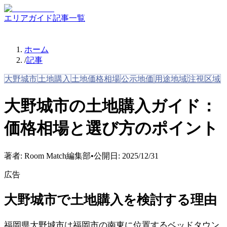
エリアガイド
記事一覧
ホーム
/
記事
大野城市
土地購入
土地価格相場
公示地価
用途地域
注視区域
大野城市の土地購入ガイド：
価格相場と選び方のポイント
著者:
Room Match編集部
•
公開日:
2025/12/31
広告
大野城市で土地購入を検討する理由
福岡県大野城市は福岡市の南東に位置するベッドタウン