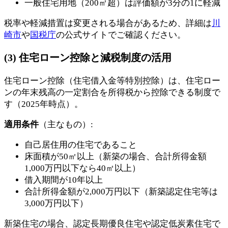
一般住宅用地（200㎡超）は評価額が3分の1に軽減
税率や軽減措置は変更される場合があるため、詳細は
川
崎市
や
国税庁
の公式サイトでご確認ください。
(3) 住宅ローン控除と減税制度の活用
住宅ローン控除（住宅借入金等特別控除）は、住宅ロー
ンの年末残高の一定割合を所得税から控除できる制度で
す（2025年時点）。
適用条件
（主なもの）:
自己居住用の住宅であること
床面積が50㎡以上（新築の場合、合計所得金額
1,000万円以下なら40㎡以上）
借入期間が10年以上
合計所得金額が2,000万円以下（新築認定住宅等は
3,000万円以下）
新築住宅の場合、認定長期優良住宅や認定低炭素住宅で