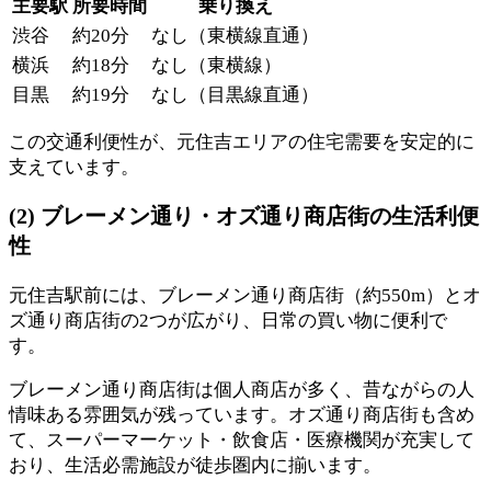
主要駅
所要時間
乗り換え
渋谷
約20分
なし（東横線直通）
横浜
約18分
なし（東横線）
目黒
約19分
なし（目黒線直通）
この交通利便性が、元住吉エリアの住宅需要を安定的に
支えています。
(2) ブレーメン通り・オズ通り商店街の生活利便
性
元住吉駅前には、ブレーメン通り商店街（約550m）とオ
ズ通り商店街の2つが広がり、日常の買い物に便利で
す。
ブレーメン通り商店街は個人商店が多く、昔ながらの人
情味ある雰囲気が残っています。オズ通り商店街も含め
て、スーパーマーケット・飲食店・医療機関が充実して
おり、生活必需施設が徒歩圏内に揃います。