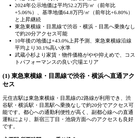
2024年公示地価は平均52.2万円/㎡（前年比
+5.06%）、基準地価64.8万円/㎡（前年比+6.80%）
と上昇継続
東急東横線・目黒線で渋谷・横浜・目黒へ乗換なし
で約20分アクセス可能
10年後の地価は+43.0%上昇予測、東急東横線沿線
平均より30.1%高い水準
武蔵小杉より家賃・物件価格がやや抑えめで、コス
トパフォーマンスの良い穴場エリア
(1) 東急東横線・目黒線で渋谷・横浜へ直通アク
セス
元住吉駅は東急東横線・目黒線の2路線が利用でき、渋
谷駅・横浜駅・目黒駅へ乗換なしで約20分でアクセス可
能です。都心への通勤利便性が高く、副都心線への直通
運転により、新宿三丁目・池袋方面へのアクセスも良好
です。