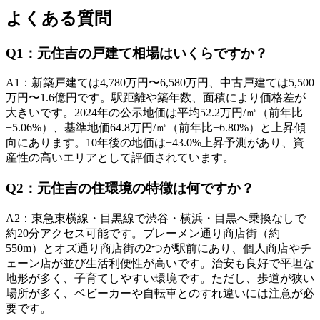
よくある質問
Q
1
：
元住吉の戸建て相場はいくらですか？
A
1
：
新築戸建ては4,780万円〜6,580万円、中古戸建ては5,500
万円〜1.6億円です。駅距離や築年数、面積により価格差が
大きいです。2024年の公示地価は平均52.2万円/㎡（前年比
+5.06%）、基準地価64.8万円/㎡（前年比+6.80%）と上昇傾
向にあります。10年後の地価は+43.0%上昇予測があり、資
産性の高いエリアとして評価されています。
Q
2
：
元住吉の住環境の特徴は何ですか？
A
2
：
東急東横線・目黒線で渋谷・横浜・目黒へ乗換なしで
約20分アクセス可能です。ブレーメン通り商店街（約
550m）とオズ通り商店街の2つが駅前にあり、個人商店やチ
ェーン店が並び生活利便性が高いです。治安も良好で平坦な
地形が多く、子育てしやすい環境です。ただし、歩道が狭い
場所が多く、ベビーカーや自転車とのすれ違いには注意が必
要です。