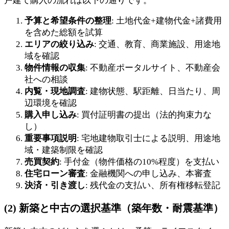
戸建て購入の流れは以下の通りです。
予算と希望条件の整理
: 土地代金+建物代金+諸費用
を含めた総額を試算
エリアの絞り込み
: 交通、教育、商業施設、用途地
域を確認
物件情報の収集
: 不動産ポータルサイト、不動産会
社への相談
内覧・現地調査
: 建物状態、駅距離、日当たり、周
辺環境を確認
購入申し込み
: 買付証明書の提出（法的拘束力な
し）
重要事項説明
: 宅地建物取引士による説明、用途地
域・建築制限を確認
売買契約
: 手付金（物件価格の10%程度）を支払い
住宅ローン審査
: 金融機関への申し込み、本審査
決済・引き渡し
: 残代金の支払い、所有権移転登記
(2) 新築と中古の選択基準（築年数・耐震基準）