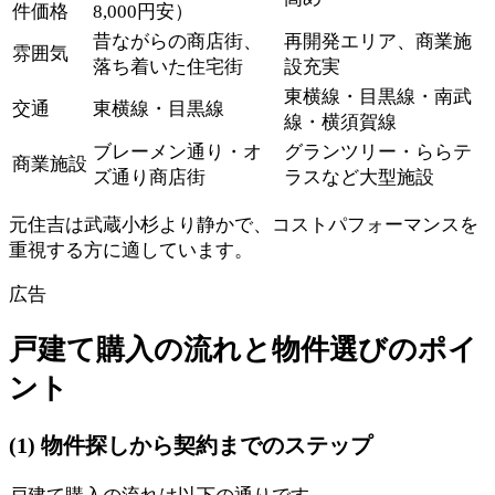
件価格
8,000円安）
昔ながらの商店街、
再開発エリア、商業施
雰囲気
落ち着いた住宅街
設充実
東横線・目黒線・南武
交通
東横線・目黒線
線・横須賀線
ブレーメン通り・オ
グランツリー・ららテ
商業施設
ズ通り商店街
ラスなど大型施設
元住吉は武蔵小杉より静かで、コストパフォーマンスを
重視する方に適しています。
広告
戸建て購入の流れと物件選びのポイ
ント
(1) 物件探しから契約までのステップ