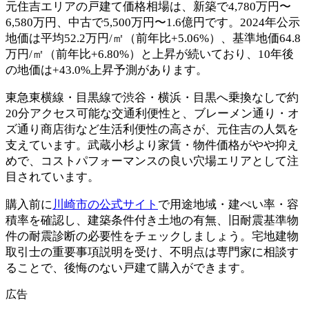
元住吉エリアの戸建て価格相場は、新築で4,780万円〜
6,580万円、中古で5,500万円〜1.6億円です。2024年公示
地価は平均52.2万円/㎡（前年比+5.06%）、基準地価64.8
万円/㎡（前年比+6.80%）と上昇が続いており、10年後
の地価は+43.0%上昇予測があります。
東急東横線・目黒線で渋谷・横浜・目黒へ乗換なしで約
20分アクセス可能な交通利便性と、ブレーメン通り・オ
ズ通り商店街など生活利便性の高さが、元住吉の人気を
支えています。武蔵小杉より家賃・物件価格がやや抑え
めで、コストパフォーマンスの良い穴場エリアとして注
目されています。
購入前に
川崎市の公式サイト
で用途地域・建ぺい率・容
積率を確認し、建築条件付き土地の有無、旧耐震基準物
件の耐震診断の必要性をチェックしましょう。宅地建物
取引士の重要事項説明を受け、不明点は専門家に相談す
ることで、後悔のない戸建て購入ができます。
広告