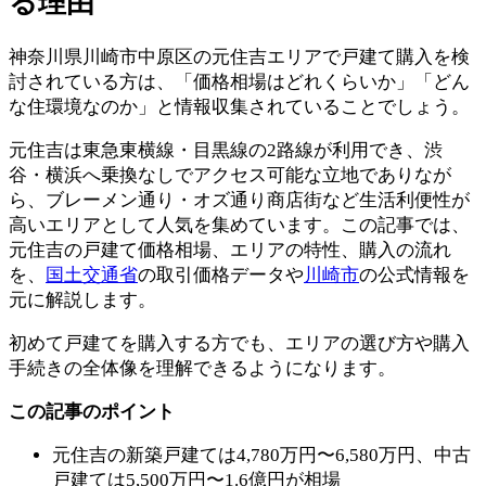
る理由
神奈川県川崎市中原区の元住吉エリアで戸建て購入を検
討されている方は、「価格相場はどれくらいか」「どん
な住環境なのか」と情報収集されていることでしょう。
元住吉は東急東横線・目黒線の2路線が利用でき、渋
谷・横浜へ乗換なしでアクセス可能な立地でありなが
ら、ブレーメン通り・オズ通り商店街など生活利便性が
高いエリアとして人気を集めています。この記事では、
元住吉の戸建て価格相場、エリアの特性、購入の流れ
を、
国土交通省
の取引価格データや
川崎市
の公式情報を
元に解説します。
初めて戸建てを購入する方でも、エリアの選び方や購入
手続きの全体像を理解できるようになります。
この記事のポイント
元住吉の新築戸建ては4,780万円〜6,580万円、中古
戸建ては5,500万円〜1.6億円が相場