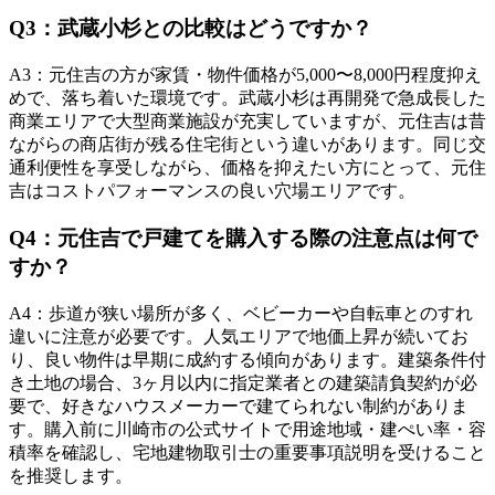
Q
3
：
武蔵小杉との比較はどうですか？
A
3
：
元住吉の方が家賃・物件価格が5,000〜8,000円程度抑え
めで、落ち着いた環境です。武蔵小杉は再開発で急成長した
商業エリアで大型商業施設が充実していますが、元住吉は昔
ながらの商店街が残る住宅街という違いがあります。同じ交
通利便性を享受しながら、価格を抑えたい方にとって、元住
吉はコストパフォーマンスの良い穴場エリアです。
Q
4
：
元住吉で戸建てを購入する際の注意点は何で
すか？
A
4
：
歩道が狭い場所が多く、ベビーカーや自転車とのすれ
違いに注意が必要です。人気エリアで地価上昇が続いてお
り、良い物件は早期に成約する傾向があります。建築条件付
き土地の場合、3ヶ月以内に指定業者との建築請負契約が必
要で、好きなハウスメーカーで建てられない制約がありま
す。購入前に川崎市の公式サイトで用途地域・建ぺい率・容
積率を確認し、宅地建物取引士の重要事項説明を受けること
を推奨します。