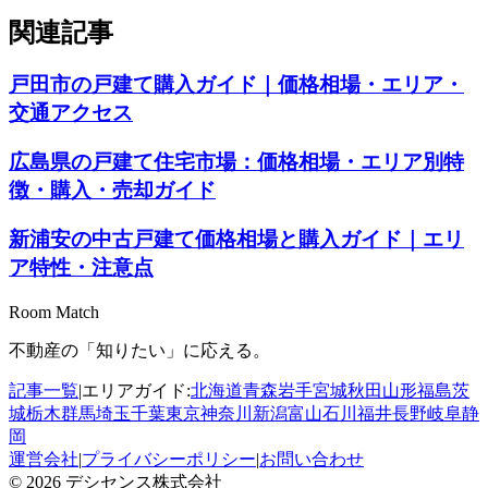
関連記事
戸田市の戸建て購入ガイド｜価格相場・エリア・
交通アクセス
広島県の戸建て住宅市場：価格相場・エリア別特
徴・購入・売却ガイド
新浦安の中古戸建て価格相場と購入ガイド｜エリ
ア特性・注意点
Room Match
不動産の「知りたい」に応える。
記事一覧
|
エリアガイド:
北海道
青森
岩手
宮城
秋田
山形
福島
茨
城
栃木
群馬
埼玉
千葉
東京
神奈川
新潟
富山
石川
福井
長野
岐阜
静
岡
運営会社
|
プライバシーポリシー
|
お問い合わせ
© 2026 デシセンス株式会社