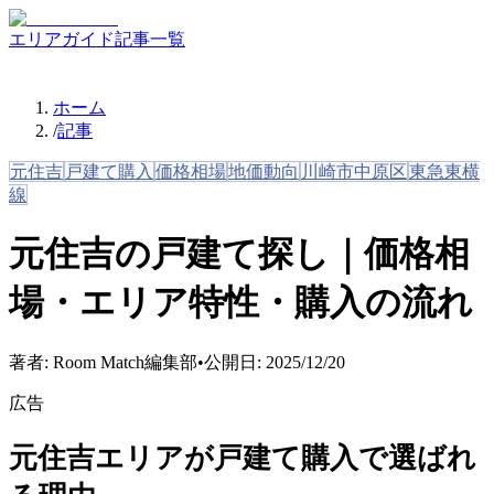
エリアガイド
記事一覧
ホーム
/
記事
元住吉
戸建て購入
価格相場
地価動向
川崎市中原区
東急東横
線
元住吉の戸建て探し｜価格相
場・エリア特性・購入の流れ
著者:
Room Match編集部
•
公開日:
2025/12/20
広告
元住吉エリアが戸建て購入で選ばれ