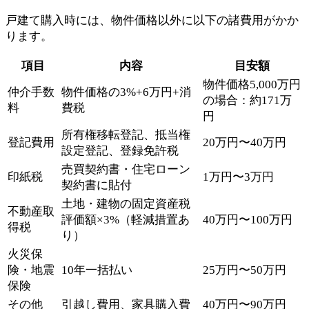
戸建て購入時には、物件価格以外に以下の諸費用がかか
ります。
項目
内容
目安額
物件価格5,000万円
仲介手数
物件価格の3%+6万円+消
の場合：約171万
料
費税
円
所有権移転登記、抵当権
登記費用
20万円〜40万円
設定登記、登録免許税
売買契約書・住宅ローン
印紙税
1万円〜3万円
契約書に貼付
土地・建物の固定資産税
不動産取
評価額×3%（軽減措置あ
40万円〜100万円
得税
り）
火災保
険・地震
10年一括払い
25万円〜50万円
保険
その他
引越し費用、家具購入費
40万円〜90万円