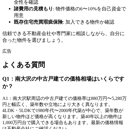
全性を確認
諸費用の見積もり
: 物件価格の6〜10%を自己資金で
用意
既存住宅売買瑕疵保険
: 加入できる物件か確認
信頼できる不動産会社や専門家に相談しながら、自分に
合った物件を選びましょう。
広告
よくある質問
Q
1
：
南大沢の中古戸建ての価格相場はいくらです
か？
A
1
：
南大沢駅周辺の中古戸建ての価格帯は880万円〜5,280万
円と幅広く、築年数や立地により大きく異なります。
4LDK・5LDKで1980年代〜2000年代築が中心で、築年数が
新しい物件ほど価格が高くなります。築40年以上の物件は
1,000万円台で購入できる場合もあります。最新の価格情報
は不動産会社にご確認ください。