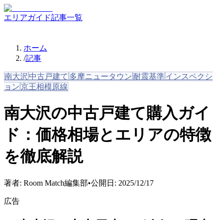
エリアガイド
記事一覧
ホーム
/
記事
南大沢
中古戸建て
多摩ニュータウン
耐震基準
インスペクシ
ョン
京王相模原線
南大沢の中古戸建て購入ガイ
ド：価格相場とエリアの特徴
を徹底解説
著者:
Room Match編集部
•
公開日:
2025/12/17
広告