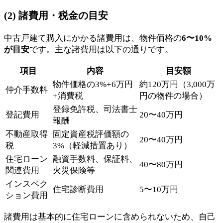
(2) 諸費用・税金の目安
中古戸建て購入にかかる諸費用は、物件価格の
6〜10%
が目安
です。主な諸費用は以下の通りです。
項目
内容
目安額
物件価格の3%+6万円
約120万円（3,000万
仲介手数料
+消費税
円の物件の場合）
登録免許税、司法書士
登記費用
20〜40万円
報酬
不動産取得
固定資産税評価額の
20〜40万円
税
3%（軽減措置あり）
住宅ローン
融資手数料、保証料、
40〜80万円
関連費用
火災保険等
インスペク
住宅診断費用
5〜10万円
ション費用
諸費用は基本的に住宅ローンに含められないため、自己