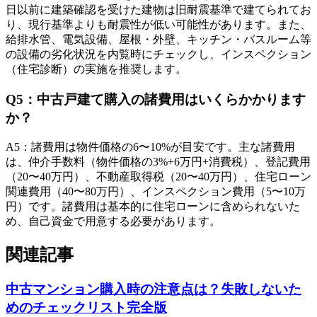
日以前に建築確認を受けた建物は旧耐震基準で建てられてお
り、現行基準よりも耐震性が低い可能性があります。また、
給排水管、電気設備、屋根・外壁、キッチン・バスルーム等
の設備の劣化状況を内覧時にチェックし、インスペクション
（住宅診断）の実施を推奨します。
Q
5
：
中古戸建て購入の諸費用はいくらかかります
か？
A
5
：
諸費用は物件価格の6〜10%が目安です。主な諸費用
は、仲介手数料（物件価格の3%+6万円+消費税）、登記費用
（20〜40万円）、不動産取得税（20〜40万円）、住宅ローン
関連費用（40〜80万円）、インスペクション費用（5〜10万
円）です。諸費用は基本的に住宅ローンに含められないた
め、自己資金で用意する必要があります。
関連記事
中古マンション購入時の注意点は？失敗しないた
めのチェックリスト完全版