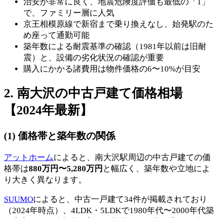
治安が非常に良く、地震危険度評価も最低の「1」
で、ファミリー層に人気
京王相模原線で新宿まで乗り換えなし、始発駅のた
め座って通勤可能
築年数による耐震基準の確認（1981年以前は旧耐
震）と、設備の劣化状況の確認が重要
購入にかかる諸費用は物件価格の6〜10%が目安
2. 南大沢の中古戸建て価格相場
【2024年最新】
(1) 価格帯と築年数の関係
アットホーム
によると、南大沢駅周辺の中古戸建ての価
格帯は
880万円〜5,280万円
と幅広く、築年数や立地によ
り大きく異なります。
SUUMO
によると、中古一戸建て34件が掲載されており
（2024年時点）、4LDK・5LDKで1980年代〜2000年代築