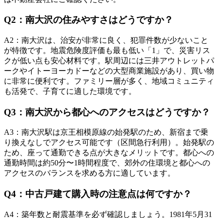
Q
2
：
南大沢の住みやすさはどうですか？
A
2
：
南大沢は、治安が非常に良く、犯罪件数が少ないこと
が特徴です。地震危険度評価も最も低い「1」で、災害リス
クが低い点も安心材料です。駅周辺には三井アウトレットパ
ークやイトーヨーカドーなどの大型商業施設があり、買い物
に非常に便利です。ファミリー層が多く、地域コミュニティ
も活発で、子育てに適した環境です。
Q
3
：
南大沢から都心へのアクセスはどうですか？
A
3
：
南大沢駅は京王相模原線の始発駅のため、新宿まで乗
り換えなしでアクセス可能です（区間急行利用）。始発駅の
ため、座って通勤できる点が大きなメリットです。都心への
通勤時間は約50分〜1時間程度で、郊外の住環境と都心への
アクセスのバランスを求める方に適しています。
Q
4
：
中古戸建て購入時の注意点は何ですか？
A
4
：
築年数と耐震基準を必ず確認しましょう。1981年5月31