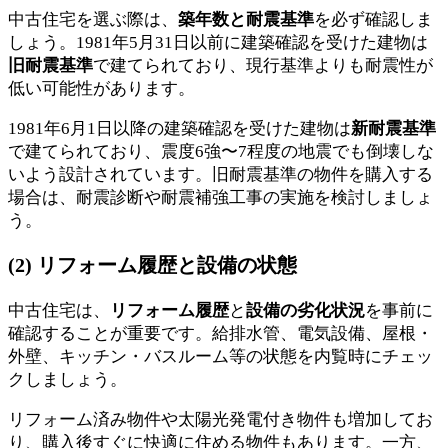
中古住宅を選ぶ際は、
築年数と耐震基準
を必ず確認しま
しょう。1981年5月31日以前に建築確認を受けた建物は
旧耐震基準
で建てられており、現行基準よりも耐震性が
低い可能性があります。
1981年6月1日以降の建築確認を受けた建物は
新耐震基準
で建てられており、震度6強〜7程度の地震でも倒壊しな
いよう設計されています。旧耐震基準の物件を購入する
場合は、耐震診断や耐震補強工事の実施を検討しましょ
う。
(2) リフォーム履歴と設備の状態
中古住宅は、
リフォーム履歴
と
設備の劣化状況
を事前に
確認することが重要です。給排水管、電気設備、屋根・
外壁、キッチン・バスルーム等の状態を内覧時にチェッ
クしましょう。
リフォーム済み物件や太陽光発電付き物件も増加してお
り、購入後すぐに快適に住める物件もあります。一方、